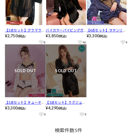
【3点セット】グラマラス
バイカラーパイピングガ
【4点セット】サテンリボ
シアーレースルームウェ
¥2,750
ウンルームウェア
¥3,850
ンモダンレースルームウ
¥3,300
(税込)
(税込)
(税込)
ア
ェア
8
46
4
SOLD OUT
SOLD OUT
【3点セット】キューティ
【5点セット】ラグジュア
ーサテンハートルームウ
¥3,300
リーサテンレースルーム
¥4,290
(税込)
(税込)
ェア
ウェア
9
9
検索件数
5
件