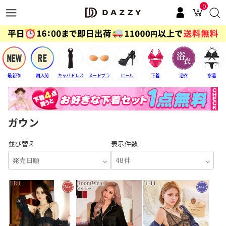
0
最新作
再入荷
キャバドレス
ヌードブラ
ヒール
下着
浴衣
水着
ガウン
並び替え
表示件数
発売日順
48件