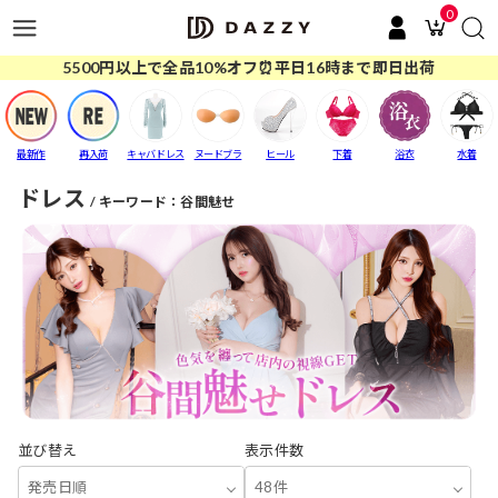
0
5500円以上で全品10%オフ⏰平日16時まで即日出荷
最新作
再入荷
キャバドレス
ヌードブラ
ヒール
下着
浴衣
水着
ドレス
キーワード：谷間魅せ
並び替え
表示件数
発売日順
48件