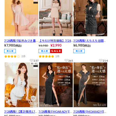
ズ展開]
開]【入荷通知登録推奨】
7/28再販![桜井みづき着
【今だけ特別価格】7/28
7/28再販!えちえち谷間ホ
用・小さめサイズ]インパ
¥7,980
再販!谷間めちゃ盛れる!え
¥2,990
ールジップ×CUTEな二の
¥6,980
¥6,980
(税込)
(税込)
ン付きで安心!肩周りすっ
ちあまリボン谷間ジップ
腕リボンツイードチェッ
きり谷間魅せフロントジ
ホールバイカラービジュ
クタイトミニ丈キャバド
2件
1件
ップ×ビスチェ風チュール
ータイトミニ丈キャバド
レス
237
265
214
Aラインミニ丈キャバドレ
レス[SML/3サイズ展開]
ス[Petit Madeleine ]
7/28再販!【累計販売1700
7/28再販![MOARADY][姉
7/28再販![MOARADY][姉
枚以上,4Lまであり】フロ
ドレス]低身長でも着れ
ドレス]低身長でも着れ