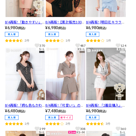
8/4再販!「動きやすい」
8/4再販!【累計販売1000
8/4再販! [明日花キララ着
褒められ生地感♪ワッフ
¥6,980
枚以上】カシュクールテ
¥6,980
用]「骨ナチュでも◎」華
¥6,980
(税込)
(税込)
(税込)
ルスクエアビジューVカッ
ーラードペプラムシアー
やか存在感◎スパンコー
トペプラム半袖タイトミ
七分袖タイトミニドレス
ル×谷間魅せジップのキャ
2件
1件
1件
ニ丈キャバドレス[M~3L/
[M~LL/3サイズ展開]
ミソールプリーツタイト
370
487
124
4サイズ展開]
ミニ丈キャバドレス[SM/2
サイズ展開]
8/4再販!「柄も色もかわ
8/4再販!「可愛い!」の声
8/4再販! 「2着目購入」し
いい」と好評！細見せ効
¥6,480
続出！ラインストーン輝
¥7,480
た人多数！曲線美が際立
¥6,980
(税込)
(税込)
(税込)
果のベルト付きAライン×
くWボタンビジュー×テー
つキラキラパイピングツ
リボン柄チェックストラ
ラードのAラインミニ丈キ
イード谷間ジップタイト
1件
2件
3件
イプ襟付きミニ丈キャバ
ャバドレス[XS~L/サイズ
ミニ丈キャバドレス[XS～
299
308
360
ドレス[SML/3サイズ展開]
展開]
L/4サイズ展開]