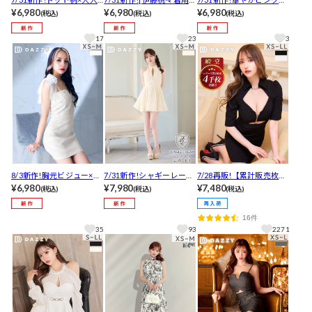
グレー♪アームリボンと
¥6,980
煌めくラメ生地×谷間ジッ
¥6,980
メ×谷間ジップ♪胸元カッ
¥6,980
(税込)
(税込)
(税込)
胸元カットアウトで惹き
プ♪バルーンオフショル
トアウトで魅せるセクシ
つけるAラインミニ丈キャ
が映える大人セクシータ
ータイトミニ丈キャバド
17
23
3
バドレス[XS~M/3サイズ
イトミニ丈キャバドレス
レス[XS~M/3サイズ展開]
展開]
[SML/3サイズ展開]
8/3新作!胸元ビジュー×谷
7/31新作!シャギーレース
7/28再販!【累計販売枚数
間ジップ♪シフォンリボ
¥6,980
×谷間ジップ♪バルーンス
¥7,980
4000枚突破！】フロント
¥7,480
(税込)
(税込)
(税込)
ンで惹きつけるタイトミ
カートであざとく魅せるA
ジップカットアウト襟付
ニ丈キャバドレス[XS~M/
ラインミニ丈キャバドレ
きバックルタイトミニ丈
16件
3サイズ展開]
ス[XS~M/3サイズ展開]
キャバドレス[XS~LL/5サ
35
93
2271
イズ展開]