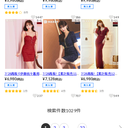
¥5,980
¥9,980
¥9,980
(税込)
(税込)
(税込)
ントレースアップレース
る！フロントジップウエ
る！フロントジップグリ
タイトミニ丈キャバドレ
ストシアーノースリーブ
ッタービジューパフスリ
8件
ス[M~4L/5サイズ展開]
タイト膝丈キャバドレス
ーブタイト膝丈キャバド
1447
186
149
[SML/3サイズ展開]
レス[SML/3サイズ展開]
7/28再販![伊藤桃々着用]
7/28再販!【累計販売1100
7/28再販!【累計販売1200
煌めくビジューとあざと
¥6,980
枚以上】「スタイル盛れ
¥7,128
枚以上,LLあり】褒められ
¥6,980
(税込)
(税込)
(税込)
リボン谷間ジップツイー
る」と高評価！フロント
たの声続出！伸縮性抜群
ドタイトミニ丈キャバド
ジップスパンコールラメ
フリル二の腕隠し胸元も
1件
4件
3件
レス[SML/3サイズ展開]
ツイード半袖タイトミニ
セクシーなスリットロン
237
707
549
丈キャバドレス[SMLサイ
グドレス
ズ/3サイズ展開]
検索件数
1029
件
1
2
3
…
22