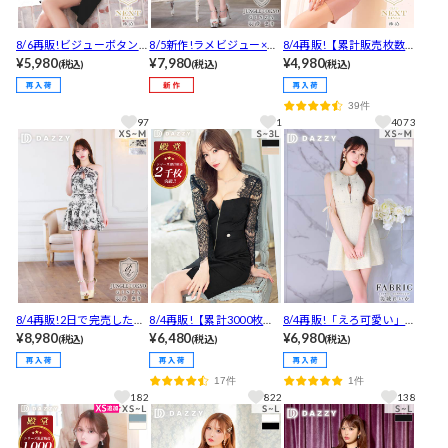
8/6再販!ビジューボタン
8/5新作!ラメビジュー×谷
8/4再販!【累計販売枚数1.
ジップスリットベルトモ
¥5,980
間ジップ♪オフショルと
¥7,980
3万枚突破！】フロントク
¥4,980
(税込)
(税込)
(税込)
チーフ半袖タイト膝丈キ
プリーツで華奢魅せ叶う
ロスチュールオフショル
ャバドレス[SML/3サイズ
あざと肌魅せAラインミニ
タイトミニドレス[XS~LL/
39件
展開]
丈セットアップ[XS~M/3
5サイズ展開]
97
1
4073
サイズ展開]
8/4再販!2日で完売した★
8/4再販!【累計3000枚販
8/4再販!「えろ可愛い」
私服でもOKトワルドジュ
¥8,980
売・3Lサイズ有】大人の
¥6,480
と話題！ ビジューが主役
¥6,980
(税込)
(税込)
(税込)
イ柄ホルターネックハイ
色気漂うフロント全ジッ
級に煌めく♪谷間ジップ×
ウエストAラインミニ丈キ
プ×透けレース長袖タイト
リボンがあざとSEXYなツ
17件
1件
ャバドレス[XS~M/3サイ
キャバドレス
イードAラインミニ丈キャ
182
822
138
ズ展開]
バドレス[XS~M/3サイズ
展開]