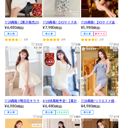
7/28再販!【累計販売2000
7/28再販!【XSサイズあ
7/28再販!【XSサイズ追
枚以上・LLあり】[伊藤
¥6,480
り】店内でも店外でも目
¥7,980
加】【明日花キララ着
¥5,980
(税込)
(税込)
(税込)
桃々着用]最強華奢魅せ叶
を惹くトワルドジュイ柄
用】褒められたの声！キ
うシフォン袖オフショル×
ホルターネックAラインロ
レイな谷間魅せVカットに
4件
4件
2件
ペプラムネックビジュー
ング丈ドレス[りぼんコラ
ウエストチラ見せがSEXY
1322
258
352
ミニ丈キャバドレス
ボ]
キャミソールタイトミニ
丈キャバドレス
7/28再販![明日花キララ着
8/18頃再販予定! 【累計販
7/28再販!リクエスト殺到
用]わずか2日で即完した
¥6,980
売1000枚以上×伊藤桃々着
¥6,480
で初再販?SEXYギャザーフ
¥4,980
(税込)
(税込)
(税込)
お尻カバー叶うAライン×
用】男ウケNo.1輝くラメ
リルオフショルタイトミ
谷間魅せ♪華やかビジュ
ツイード胸元ジップ×シア
ニ丈キャバドレス[SML/3
312
1485
179
ーチェーンAラインミニ丈
ー長袖タイトミニ丈キャ
サイズ展開]
キャバドレス[XS-M/3サイ
バドレス[SML/3サイズ展