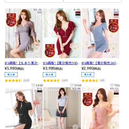
8/6再販!【3Lあり,累計販
8/6再販!【累計販売5000
8/6再販!【累計販売2600
売枚数2700枚突破！】フ
¥5,980
枚突破】フロントジップ
¥3,980
枚以上・2980円】安いの
¥2,980
(税込)
(税込)
(税込)
ラワーシアーレースサイ
フリル袖ベルトモチーフ
に超盛れる!!デコルテ魅せ
ドフリル7分袖タイトミニ
タイトミニ丈キャバドレ
谷間ジップギャザー半袖
20件
18件
9件
丈キャバドレス[XS~3L/6
ス[S～3L/5サイズ展開][プ
タイトミニドレス[プチプ
1458
1544
736
サイズ展開]
チプ
ラキャバドレス]