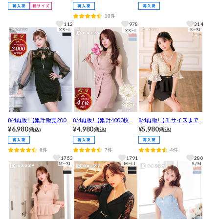
谷間魅せ全ジップ×ベルト
ム】キャストも喜ぶ魅せ
イピングパール半袖タイ
で脚長SEXY♪ビジュー付
ても隠してもOK!!襟付き
トミニドレス[SML/3サイ
10件
きツイードが上品に映え
胸元ジップデニムチェッ
ズ展開]
112
978
314
るタイトミニ丈キャバド
クノースリーブAラインミ
レス[XS~L/4サイズ展開]
ニ丈キャバドレス[SML/3
サイズ展開]
8/4再販!【累計販売2000
8/4再販!【累計4000枚販
8/4再販!【3Lサイズまで
枚以上】[明日花キララ着
¥6,980
売】殿堂入りSEXYカシュ
¥4,980
あり】 [伊藤桃々着用]大
¥5,980
(税込)
(税込)
(税込)
用]主役級ビジュ叶う殿堂
クールVネックノースリー
人の色気ムンムンな谷間
入り谷間魅せパールネッ
ブタイトミニ丈キャバド
ジップ×上品フラワーレー
6件
7件
4件
クフラワー刺繍タイトミ
レス
ス気になるお腹隠せるペ
1753
1791
280
ニ丈キャバドレス[SML/3
プラム五分袖ミニ丈キャ
サイズ展開]
バドレス