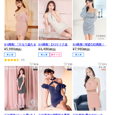
8/4再販! 「かなり盛れま
8/4再販!【XSサイズ追
8/4再販! 待望の初再販！
す」の声！動くたびキラ
¥5,980
加】 上品&華やかなラメ
¥6,480
谷間ジップ×オフショルで
¥7,980
(税込)
(税込)
(税込)
キラ光るチュールオフシ
ツイード♪チェーンスト
大人色気♪ベルトデザイ
ョルチェーンキャミソー
ラップのアメスリタイト
ンがクールに映える長袖
3件
ルタイトミニ丈キャバド
ミニ丈キャバドレス[XS~
タイトミニ丈キャバドレ
924
150
151
レス[SML/3サイズ展開]
M/3サイズ展開]
ス[SML/3サイズ展開]
7/31新作!ドット柄×大人
7/31新作![伊藤桃々着用]
7/31新作!華やかピンクラ