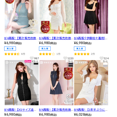
8/4再販!【累計販売枚数1
8/4再販!【累計販売枚数1
8/4再販![伊藤桃々着用]評
500枚突破！】[XSサイズ
¥6,980
600枚突破！】[伊藤桃々
¥6,980
判良き1軍ドレスの声!輝
¥6,980
(税込)
(税込)
(税込)
追加] 3日で即完した伝説
着用]1年以上ぶりに復
くストーンSEXYクロスネ
のSEXY谷間ジップアメス
活！スクエアネックで美
ック半袖Aラインミニ丈キ
6件
1件
2件
リビジュータイトミニ丈
デコルテ叶え、チュール
ャバドレス[SML/3サイズ
987
1220
524
キャバドレス[XS-L/4サイ
長袖で体型カバーするミ
展開]
ズ展開]
ニ丈キャバドレス
8/4再販!【XSサイズ追
8/4再販!【累計販売枚数1
8/4再販! 【1年半ぶりに再
加】 [明日花キララ着用]
¥6,980
800枚突破,最旬夏デニ
¥6,980
登場】フロントジップパ
¥6,028
(税込)
(税込)
(税込)