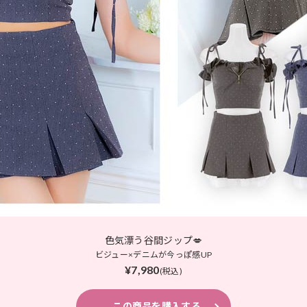
色気漂う谷間ジップ💋
ビジュー×デニムが今っぽ感UP
¥7,980
(税込)
この商品を購入する