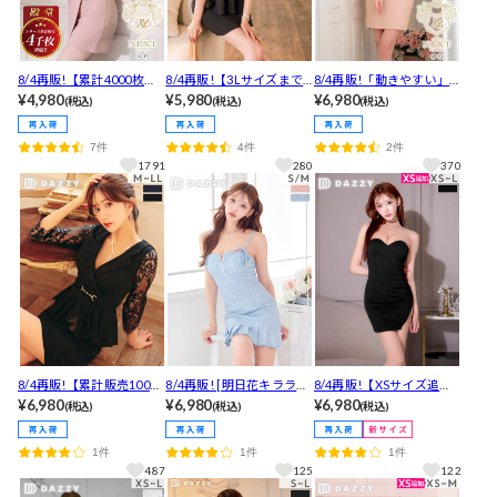
8/4再販!【累計4000枚販
8/4再販!【3Lサイズまで
8/4再販!「動きやすい」
売】殿堂入りSEXYカシュ
¥4,980
あり】 [伊藤桃々着用]大
¥5,980
褒められ生地感♪ワッフ
¥6,980
(税込)
(税込)
(税込)
クールVネックノースリー
人の色気ムンムンな谷間
ルスクエアビジューVカッ
ブタイトミニ丈キャバド
ジップ×上品フラワーレー
トペプラム半袖タイトミ
7件
4件
2件
レス
ス気になるお腹隠せるペ
ニ丈キャバドレス[M~3L/
1791
280
370
プラム五分袖ミニ丈キャ
4サイズ展開]
バドレス
8/4再販!【累計販売1000
8/4再販! [明日花キララ着
8/4再販!【XSサイズ追
枚以上】カシュクールテ
¥6,980
用]「骨ナチュでも◎」華
¥6,980
加】 [明日花キララ着用]
¥6,980
(税込)
(税込)
(税込)
ーラードペプラムシアー
やか存在感◎スパンコー
ヌーディーな透け感に視
七分袖タイトミニドレス
ル×谷間魅せジップのキャ
線釘付け♪ネックビジュ
1件
1件
1件
[M~LL/3サイズ展開]
ミソールプリーツタイト
ー×アメスリが高級感溢れ
487
125
122
ミニ丈キャバドレス[SM/2
るタイトミニ丈キャバド