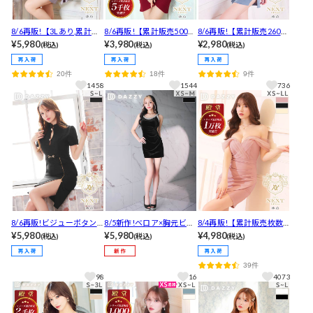
8/6再販!【3Lあり,累計販
8/6再販!【累計販売5000
8/6再販!【累計販売2600
売枚数2700枚突破！】フ
¥5,980
枚突破】フロントジップ
¥3,980
枚以上・2980円】安いの
¥2,980
(税込)
(税込)
(税込)
ラワーシアーレースサイ
フリル袖ベルトモチーフ
に超盛れる!!デコルテ魅せ
ドフリル7分袖タイトミニ
タイトミニ丈キャバドレ
谷間ジップギャザー半袖
20件
18件
9件
丈キャバドレス[XS~3L/6
ス[S～3L/5サイズ展開][プ
タイトミニドレス[プチプ
1458
1544
736
サイズ展開]
チプ
ラキャバドレス]
8/6再販!ビジューボタン
8/5新作!ベロア×胸元ビジ
8/4再販!【累計販売枚数1.
ジップスリットベルトモ
¥5,980
ュー♪ウエストカットの
¥5,980
3万枚突破！】フロントク
¥4,980
(税込)
(税込)
(税込)
チーフ半袖タイト膝丈キ
透け感とくびれでスタイ
ロスチュールオフショル
ャバドレス[SML/3サイズ
ル惹きつけるタイトミニ
タイトミニドレス[XS~LL/
39件
展開]
丈キャバドレス[XS~M/3
5サイズ展開]
98
16
4073
サイズ展開]