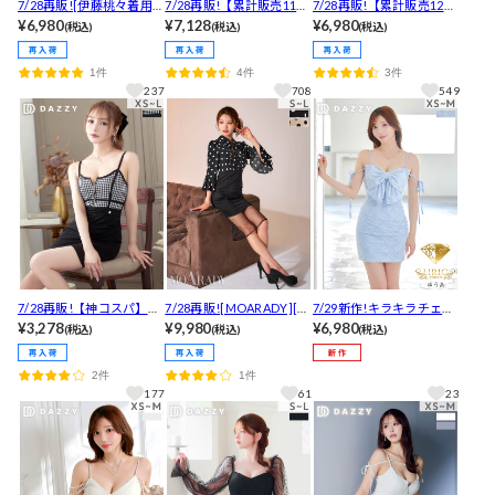
7/28再販![伊藤桃々着用]
7/28再販!【累計販売1100
7/28再販!【累計販売1200
煌めくビジューとあざと
¥6,980
枚以上】「スタイル盛れ
¥7,128
枚以上,LLあり】褒められ
¥6,980
(税込)
(税込)
(税込)
リボン谷間ジップツイー
る」と高評価！フロント
たの声続出！伸縮性抜群
ドタイトミニ丈キャバド
ジップスパンコールラメ
フリル二の腕隠し胸元も
1件
4件
3件
レス[SML/3サイズ展開]
ツイード半袖タイトミニ
セクシーなスリットロン
237
708
549
丈キャバドレス[SMLサイ
グドレス
ズ/3サイズ展開]
7/28再販!【神コスパ】
7/28再販![MOARADY][姉
7/29新作!キラキラチェッ
「伸びやすい生地」と好
¥3,278
ドレス]「ドットが可愛
¥9,980
ク生地×ビッグリボン♪バ
¥6,980
(税込)
(税込)
(税込)
評！モノトーンチェック
い」の声！上品レディな
スト盛り効果抜群!タイト
フロントジップキャミソ
ボウタイリボン×最旬ドッ
ミニ丈キャバドレス[SML/
2件
1件
ールタイトミニドレス[XS
ト柄♪フレア袖が大人可
3サイズ展開]
177
61
23
~L/4サイズ展開][プチプラ
愛いタイト膝丈キャバド
キャバドレス]
レス[SML/3サイズ展開]