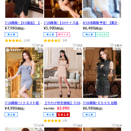
7/28再販!【XS復活】【累
7/28再販!【XSサイズ追
8/18頃再販予定! 【累計販
計3800枚販売】「胸も足
¥7,980
加】【明日花キララ着
¥5,980
売1000枚以上×伊藤桃々着
¥6,480
(税込)
(税込)
(税込)
も盛れる」と高レビュー
用】褒められたの声！キ
用】男ウケNo.1輝くラメ
[明日花キララ着用]全ジッ
レイな谷間魅せVカットに
ツイード胸元ジップ×シア
12件
2件
プフラワーチュール長袖
ウエストチラ見せがSEXY
ー長袖タイトミニ丈キャ
2716
352
1484
タイトミニ丈キャバドレ
キャミソールタイトミニ
バドレス[SML/3サイズ展
ス [XS~LL/5サイズ展開]
丈キャバドレス
開]【入荷通知登録推奨】
7/28再販!リクエスト殺到
【今だけ特別価格】7/28
7/28再販!えちえち谷間ホ
で初再販?SEXYギャザーフ
¥4,980
再販!谷間めちゃ盛れる!え
¥2,990
ールジップ×CUTEな二の
¥6,980
¥6,980
(税込)
(税込)
リルオフショルタイトミ
ちあまリボン谷間ジップ
腕リボンツイードチェッ
ニ丈キャバドレス[SML/3
ホールバイカラービジュ
クタイトミニ丈キャバド
1件
サイズ展開]
ータイトミニ丈キャバド
レス
179
265
214
レス[SML/3サイズ展開]