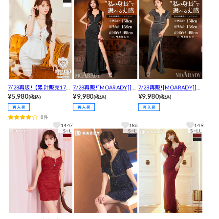
7/28再販!【累計販売1700
7/28再販![MOARADY][姉
7/28再販![MOARADY][姉
枚以上,4Lまであり】フロ
¥5,980
ドレス]低身長でも着れ
¥9,980
ドレス]低身長でも着れ
¥9,980
(税込)
(税込)
(税込)
ントレースアップレース
る！フロントジップウエ
る！フロントジップグリ
タイトミニ丈キャバドレ
ストシアーノースリーブ
ッタービジューパフスリ
8件
ス[M~4L/5サイズ展開]
タイト膝丈キャバドレス
ーブタイト膝丈キャバド
1447
186
149
[SML/3サイズ展開]
レス[SML/3サイズ展開]