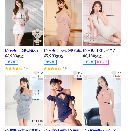
サイズ展開]
レス[XS~L/4サイズ展開]
8/4再販! 「2着目購入」し
8/4再販! 「かなり盛れま
8/4再販!【XSサイズ追
た人多数！曲線美が際立
¥6,980
す」の声！動くたびキラ
¥5,980
加】 上品&華やかなラメ
¥6,480
(税込)
(税込)
(税込)
つキラキラパイピングツ
キラ光るチュールオフシ
ツイード♪チェーンスト
イード谷間ジップタイト
ョルチェーンキャミソー
ラップのアメスリタイト
3件
3件
ミニ丈キャバドレス[XS～
ルタイトミニ丈キャバド
ミニ丈キャバドレス[XS~
360
924
150
L/4サイズ展開]
レス[SML/3サイズ展開]
M/3サイズ展開]
8/4再販! 待望の初再販！
7/31新作![伊藤桃々着用]
7/31新作!華やかピンクラ