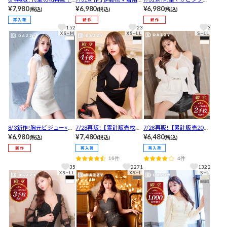
谷間ジップ×オフショルで
¥7,980
煌めくラメ生地×谷間ジッ
¥6,980
メ×谷間ジップ♪胸元カッ
¥6,980
(税込)
(税込)
(税込)
大人色気♪ベルトデザイ
プ♪バルーンオフショル
トアウトで魅せるセクシ
ンがクールに映える長袖
が映える大人セクシータ
ータイトミニ丈キャバド
152
23
3
タイトミニ丈キャバドレ
イトミニ丈キャバドレス
レス[XS~M/3サイズ展開]
ス[SML/3サイズ展開]
[SML/3サイズ展開]
8/3新作!胸元ビジュー×谷
7/28再販!【累計販売枚数
7/28再販!【累計販売2000
間ジップ♪シフォンリボ
¥6,980
4000枚突破！】フロント
¥7,480
枚以上・LLあり】[伊藤
¥6,480
(税込)
(税込)
(税込)
ンで惹きつけるタイトミ
ジップカットアウト襟付
桃々着用]最強華奢魅せ叶
ニ丈キャバドレス[XS~M/
きバックルタイトミニ丈
うシフォン袖オフショル×
16件
4件
3サイズ展開]
キャバドレス[XS~LL/5サ
ペプラムネックビジュー
35
2271
1322
イズ展開]
ミニ丈キャバドレス