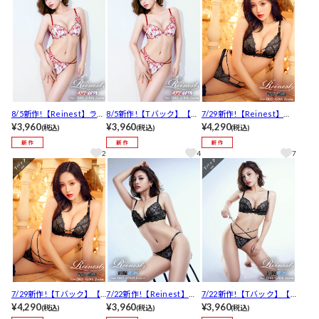
8/5新作!【Reinest】ラグ
8/5新作!【Tバック】【Re
7/29新作!【Reinest】シ
ジュアリーペタルブラジ
¥3,960
inest】ラグジュアリーペ
¥3,960
ックレーシィコードリン
¥4,290
(税込)
(税込)
(税込)
ャー&バック透けフルバッ
タルブラジャー&バック透
グブラジャー&バック透け
クショーツ[推し]
けTバックショーツ[推し]
フルバックショーツ[推し]
2
4
7
7/29新作!【Tバック】【R
7/22新作!【Reinest】ノ
7/22新作!【Tバック】【R
einest】シックレーシィ
¥4,290
ーブルコードレースブラ
¥3,960
einest】ノーブルコード
¥3,960
(税込)
(税込)
(税込)
コードリングブラジャー&
ジャー&バック透けフルバ
レースブラジャー&バック