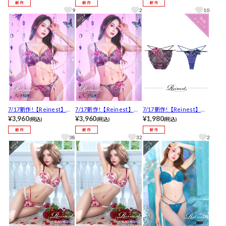
バック透けTバックショー
ックショーツ[推し]
透けTバックショーツ[推
9
2
10
ツ[推し]
し]
7/17新作!【Reinest】ミ
7/17新作!【Reinest】ミ
7/17新作!【Reinest】ミ
スティックフラワーブル
¥3,960
スティックフラワーブル
¥3,960
スティックフラワーブル
¥1,980
(税込)
(税込)
(税込)
ームブラジャー&バック透
ームブラジャー&バック透
ームバック透け選べるシ
けフルバックショーツ[推
けTバックショーツ[推し]
ョーツ[おそろいショーツ]
38
32
2
し]