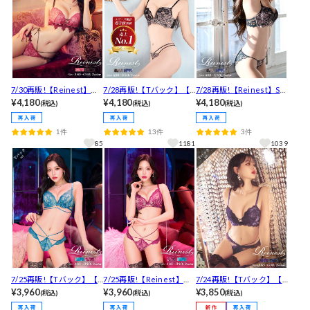
7/30再販!【Reinest】ク
7/28再販!【Tバック】【R
7/28再販!【Reinest】SE
イーンベリーハートブラ
¥4,180
einest】SEXYレース花柄
¥4,180
XYレース花柄ブラジャー
¥4,180
(税込)
(税込)
(税込)
ジャー&バック透けフルバ
ブラジャー&バック透けT
&バック透けフルバックシ
ックショーツ [推し]
バックショーツ[推し]
ョーツ[推し]
1件
13件
3件
85
1181
1039
7/25再販!【Tバック】【R
7/25再販!【Reinest】セ
7/24再販!【Tバック】【R
einest】センシュアルレ
¥3,960
ンシュアルレーシィコー
¥3,960
einest】【永尾まりや着
¥3,850
(税込)
(税込)
(税込)
ーシィコードブラジャー&
ドブラジャー&バック透け
用】ボタニカルレースア