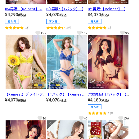
8/4再販!【Reinest】スイ
8/1再販!【Tバック】【Re
8/1再販!【Reinest】【永
ートシアーリリーブラジ
¥4,290
inest】【永尾まりや着
¥4,070
尾まりや着用】レーヴブ
¥4,070
(税込)
(税込)
(税込)
ャー&バック透けフルバッ
用】レーヴブロッサムレ
ロッサムレースアップブ
クショーツ[推し]
ースアップブラジャー&バ
ラジャー&バック透けフル
1件
2件
1件
ック透けTバックショーツ
バックショーツ[推し]
129
157
85
[推し]
【Reinest】ブライトフラ
【Tバック】【Reinest】
7/30再販!【Tバック】【R
ワーブルームブラジャー&
¥4,070
ブライトフラワーブルー
¥4,070
einest】クイーンベリー
¥4,180
(税込)
(税込)
(税込)
バック透けフルバックシ
ムブラジャー&バック透け
ハートブラジャー&バック
ョーツ
Tバックショーツ
透けTバックショーツ [推
1件
し]
16
40
156