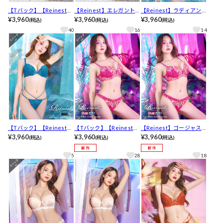
【Tバック】【Reinest】
【Reinest】エレガントリ
【Reinest】ラディアント
エレガントリリーブルー
¥3,960
リーブルームブラジャー&
¥3,960
フルールレースブラジャ
¥3,960
(税込)
(税込)
(税込)
ムブラジャー&バック透け
バック透けフルバックシ
ー&バック透けハーフバッ
40
16
14
Tバックショーツ[推し]
ョーツ[推し]
クショーツ[推し]
【Tバック】【Reinest】
【Tバック】【Reinest】
【Reinest】ゴージャスビ
ラディアントフルールレ
¥3,960
ゴージャスビビッドフラ
¥3,960
ビッドフラワーブラジャ
¥3,960
(税込)
(税込)
(税込)
ースブラジャー&バック透
ワーブラジャー&バック透
ー&バック透けフルバック
けTバックショーツ[推し]
けTバックショーツ[推し]
ショーツ[推し]
5
28
18