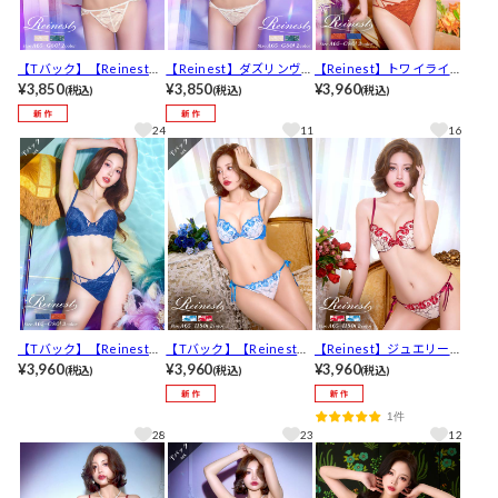
【Tバック】【Reinest】
【Reinest】ダズリンヴィ
【Reinest】トワイライト
ダズリンヴィーナスコー
¥3,850
ーナスコードブラジャー
¥3,850
クロスコードブラジャー&
¥3,960
(税込)
(税込)
(税込)
ドブラジャー＆バック透
＆バック透けフルバック
バック透けフルバックシ
けTバックショーツ[推し]
ショーツ[推し]
ョーツ[推し]
24
11
16
【Tバック】【Reinest】
【Tバック】【Reinest】
【Reinest】ジュエリービ
トワイライトクロスコー
¥3,960
ジュエリービビッドエン
¥3,960
ビッドエンブロイダリー
¥3,960
(税込)
(税込)
(税込)
ドブラジャー&バック透け
ブロイダリーブラジャー&
ブラジャー&バック透けサ
Tバックショーツ[推し]
バック透けサイド紐Tバッ
イド紐フルバックショー
1件
クショーツ[推し]
ツ[推し]
28
23
12