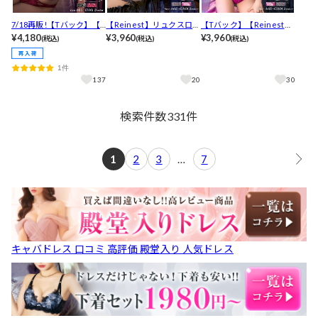
7/18再販!【Tバック】【R
【Reinest】リュクスロー
【Tバック】【Reinest】
einest】リュクスカット
¥4,180
ズエンブロイダリーブラ
¥3,960
リュクスローズエンブロ
¥3,960
(税込)
(税込)
(税込)
レースアップブラジャー&
ジャー&バック透けフルバ
イダリーブラジャー&バッ
バック透けTバックショー
ックショーツ[推し]
ク透けTバックショーツ
1件
ツ[推し]
[推し]
137
20
30
検索件数
331
件
1
2
3
…
7
キャバドレス 口コミ 高評価 殿堂入り 人気ドレス