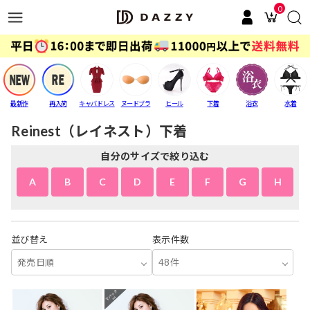
0
最新作
再入荷
キャバドレス
ヌードブラ
ヒール
下着
浴衣
水着
Reinest（レイネスト）下着
自分のサイズで絞り込む
A
B
C
D
E
F
G
H
並び替え
表示件数
発売日順
48件