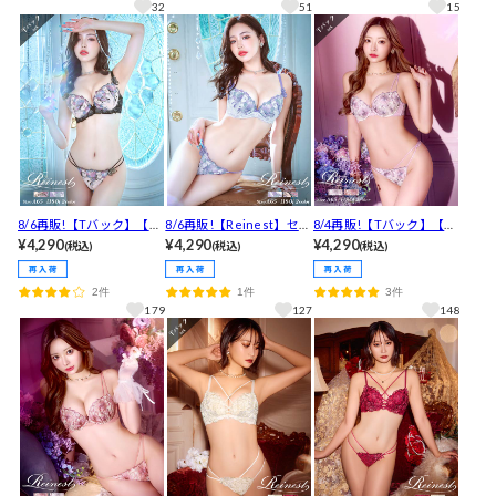
32
51
15
8/6再販!【Tバック】【Re
8/6再販!【Reinest】セレ
8/4再販!【Tバック】【Re
inest】セレスティアルバ
¥4,290
スティアルバタフライブ
¥4,290
inest】スイートシアーリ
¥4,290
(税込)
(税込)
(税込)
タフライブラジャー&バッ
ラジャー&バック透けフル
リーブラジャー&バック透
ク透けTバックショーツ
バックショーツ[推し]
けTバックショーツ[推し]
2件
1件
3件
[推し]
179
127
148