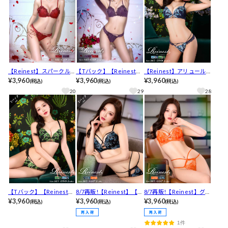
【Reinest】スパークルロ
【Tバック】【Reinest】
【Reinest】アリュールジ
ーズエンブロイダリーブ
¥3,960
スパークルローズエンブ
¥3,960
ュエリーブロッサムブラ
¥3,960
(税込)
(税込)
(税込)
ラジャー&バック透けフル
ロイダリーブラジャー&バ
ジャー&バック透けフルバ
20
29
28
バックショーツ[推し]
ック透けTバックショーツ
ックショーツ[推し]
[推し]
【Tバック】【Reinest】
8/7再販!【Reinest】【T
8/7再販!【Reinest】グラ
アリュールジュエリーブ
¥3,960
バック】グラマラスフル
¥3,960
マラスフルールコードブ
¥3,960
(税込)
(税込)
(税込)
ロッサムブラジャー&バッ
ールコードブラジャー&バ
ラジャー&バック透けフル
ク透けTバックショーツ
ック透けTバックショーツ
バックショーツ[推し]
1件
[推し]
[推し]