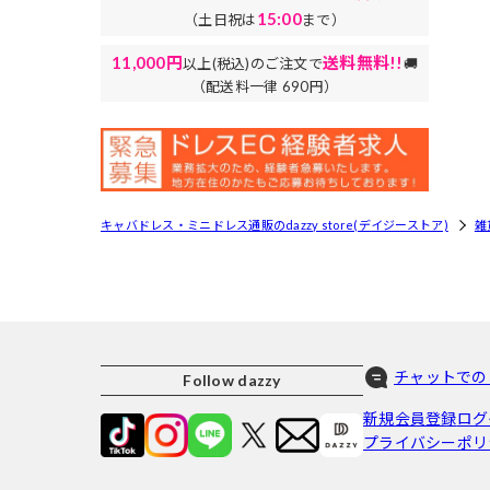
15:00
（土日祝は
まで）
11,000円
送料無料!!
以上(税込)のご注文で
🚚
（配送料一律 690円）
キャバドレス・ミニドレス通販のdazzy store(デイジーストア)
雑
チャットでの
Follow dazzy
新規会員登録
ログ
プライバシーポリ