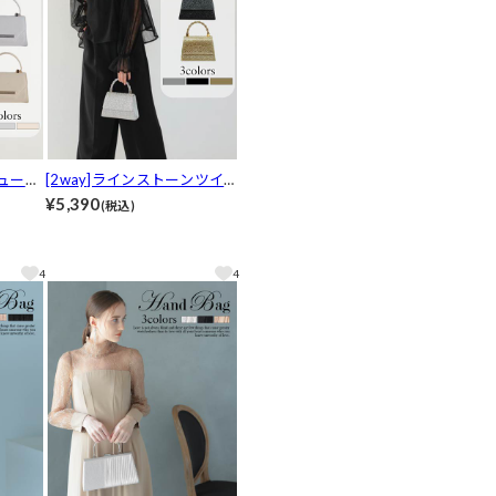
ジューラ
[2way]ラインストーンツイス
トハンドルパーティーバッグ
¥5,390
(税込)
4
4