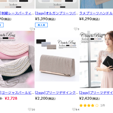
ay]刺繍レースパーティー
[3way]オルガンプリーツパー
ラメプリーツハンドル
グ
ティバッグ
ーティーバッグ
90
¥5,390
¥4,290
(税込)
(税込)
(税込)
3
3
ay]ゴージャスパールビジ
[2way]プリーツデザインクラ
[2way]プリーツデザ
クラッチバッグ
ッチバッグ
ークラッチバッグ
¥2,728
¥2,200
¥2,420
38
(税込)
(税込)
1件
20
84