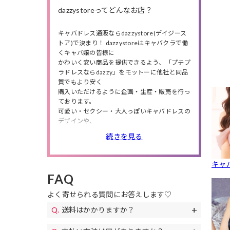
dazzystoreってどんなお店？
キャバドレス通販ならdazzystore(デイジース
トア)で決まり！ dazzystoreはキャバクラで働
くキャバ嬢の皆様に
かわいく安い商品を提供できるよう、「プチプ
ラドレスならdazzy」をモットーに他社と同品
質でもより安く
購入いただけるように企画・生産・販売を行っ
ております。
可愛い・セクシー・大人っぽいキャバドレスの
デザインや、
小さいサイズから大きいサイズまで商品数は豊
続きを見る
富に❤
人気のミニドレス・ロングドレスの他にも、
高級ドレス・韓国ドレス、結婚式・特別な日に
キャ
ピッタリのパーティードレスや、
FAQ
私服や同伴で使えるワンピースも多数取り扱っ
ているので、
よく寄せられる質問にお答えします♡
シチュエーションやニーズによってドレスが選
べます。
送料はかかりますか？
また、送料無料やセールも随時開催！
送料は全国一律690円(税込)になります。
お得なクーポンも配布!下着やアクセサリー、