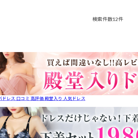
検索件数
12
件
バドレス 口コミ 高評価 殿堂入り 人気ドレス