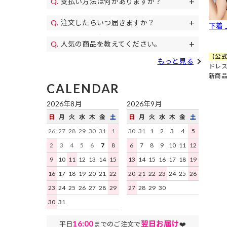
支払い方法は何がありますか？
11,000円(税込)以上のご注文で送料無料
パンプス、
代金引換、クレジットカード、各携帯キ
になります。毎月イベントで送料無料の
コスプレ、カラコン等もご用意♪
注文したらいつ届きますか？
下着
土日祝日も午後遅くまで当日発送しており
ャリア決済、RPay(楽天Pay)、NP後払
日もあります。
すぐにお届けします。
予約商品を除き、平日は16時まで、土日
い、Paidyがご利用いただけます。
人気の商品を教えてください。
祝日は15時までのご注文を原則として当
【公式
デイジーストアで人気の商品はこちらの
日発送いたします。地域ごとにお届け迄
もっと見る
ドレス
ランキング
をご確認ください。
にかかる日数はこちらをご確認くださ
新商
い。
CALENDAR
2026年8月
2026年9月
日
月
火
水
木
金
土
日
月
火
水
木
金
土
26
27
28
29
30
31
1
30
31
1
2
3
4
5
2
3
4
5
6
7
8
6
7
8
9
10
11
12
9
10
11
12
13
14
15
13
14
15
16
17
18
19
16
17
18
19
20
21
22
20
21
22
23
24
25
26
23
24
25
26
27
28
29
27
28
29
30
30
31
16:00
翌日お届け
平日
までのご注文で
❤️