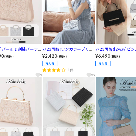
ay]パール＆刺繍パーティ
7/23再販!ワンカラープリー
7/23再販![2way]ビ
ッグ
ツクラッチバッグ
インパーティーバッグ
90
¥2,420
¥6,490
(税込)
(税込)
(税込)
1件
2
32