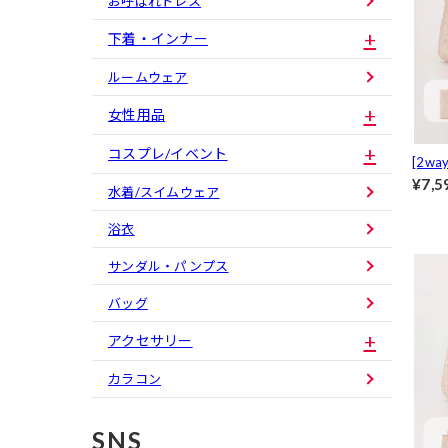
お呼ばれドレス
下着・インナー
ルームウェア
女性用品
コスプレ/イベント
[2w
ーバ
¥7,5
水着/スイムウェア
浴衣
サンダル・パンプス
バッグ
アクセサリー
カラコン
SNS