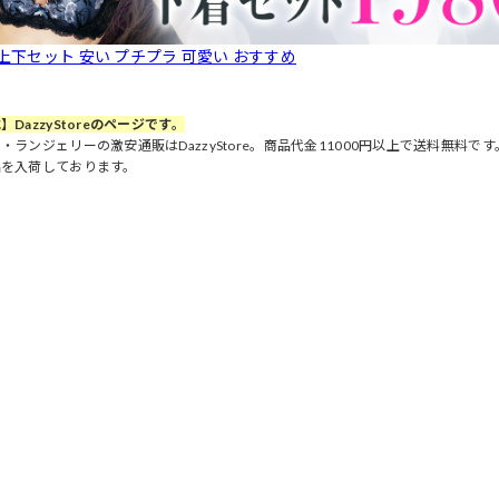
 上下セット 安い プチプラ 可愛い おすすめ
】DazzyStoreのページです。
・ランジェリーの激安通販はDazzyStore。商品代金11000円以上で送料無料
品を入荷しております。