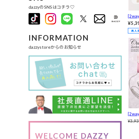
dazzyのSNSはコチラ♡
[2w
バッ
¥5,3
INFORMATION
dazzystoreからのお知らせ
[2w
ュー
¥3,9
WELCOME DAZZY