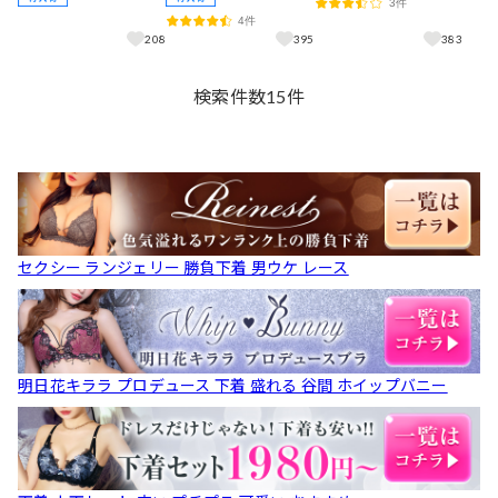
3件
けフルバックショーツ[推
ック透けフルバックショ
ラジャー&サイド紐Tバッ
4件
し]
ーツ[推し]
クショーツ[推し]
208
395
383
検索件数
15
件
セクシー ランジェリー 勝負下着 男ウケ レース
明日花キララ プロデュース 下着 盛れる 谷間 ホイップバニー