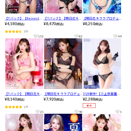
【Tバック】【Reinest】
【Tバック】【明日花キラ
【明日花キララプロデュ
【永尾まりや着用】ロイ
¥4,180
ラプロデュース/WhipBu
¥8,470
ース/WhipBunny】ドレ
¥8,250
(税込)
(税込)
(税込)
ヤルフラワーモチーフブ
nny】Queen Rose Bijou
ッシーフラワーレディブ
3件
ラジャー&バック透けTバ
Bra&T-back/ クイーンロ
ラ＆ショーツ / ブルー[推
152
82
49
ックショーツ[推し]
ーズビジューブラ＆Tバッ
し]
ク[推し]
【Tバック】【明日花キラ
【明日花キララプロデュ
7/29新作!【三上悠亜着
ラプロデュース/WhipBu
¥8,140
ース/WhipBunny】Floral
¥7,920
用】【EFサイズ】シャイ
¥2,288
(税込)
(税込)
(税込)
nny】Melty Twinkle Hea
Dot Scallop Bra&Shorts
ニーローズベールブラジ
1件
rt Bra&T-back / メルティ
フローラルドットスカラ
ャー&フルバックショーツ
21
40
1
トゥインクルハートブラ
ップブラ＆ショーツ [推
[推し]
＆Tバック[推し]
し]