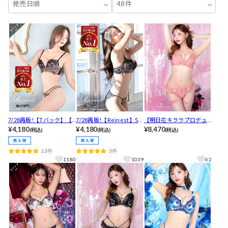
発売日順
48件
7/28再販!【Tバック】【R
7/28再販!【Reinest】SE
【明日花キララプロデュ
einest】SEXYレース花柄
¥4,180
XYレース花柄ブラジャー
¥4,180
ース/WhipBunny】Que
¥8,470
(税込)
(税込)
(税込)
ブラジャー&バック透けT
&バック透けフルバックシ
en Rose Bijou Bra&Shor
バックショーツ[推し]
ョーツ[推し]
ts/ クイーンローズビジュ
13件
3件
ーブラ＆ショーツ[推し]
1180
1039
62