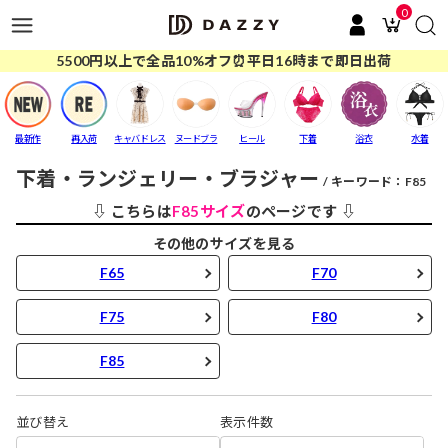
0
5500円以上で全品10%オフ⏰平日16時まで即日出荷
最新作
再入荷
キャバドレス
ヌードブラ
ヒール
下着
浴衣
水着
下着・ランジェリー・ブラジャー
キーワード：F85
⇩ こちらは
F85サイズ
のページです ⇩
その他のサイズを見る
F65
F70
F75
F80
F85
並び替え
表示件数