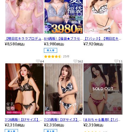
【明日花キララプロデュ
8/4再販!【福袋★ブラセ
【Tバック】【明日花キラ
ース/WhipBunny】Lovel
¥8,580
ット3点入】ブラジャー＆
¥3,980
ラプロデュース/WhipBu
¥7,920
(税込)
(税込)
(税込)
y Ribbon Ballerina Bra&
ショーツ3点組入り福袋
nny】Chaton Mignon Br
Shorts / ラブリーリボン
a&T-back/Ragdoll シャト
25件
バレリーナブラ＆ショー
ンミニョンブラ＆Tバッ
64
362
11
ツ[推し]
ク/ラグドール[推し]
SOLD OUT
7/28再販!【EFサイズ】ヌ
7/25再販!【EFサイズ】グ
[まおちゃる着用]【Tバッ
ーディーレース育乳ブラ
¥2,310
ラジオラスflowerレース
¥2,310
ク】【EFサイズ】エレガ
¥2,310
(税込)
(税込)
(税込)
ジャー&サイド紐バック透
ブラジャー&サイド紐･バ
ントスカラップレースブ