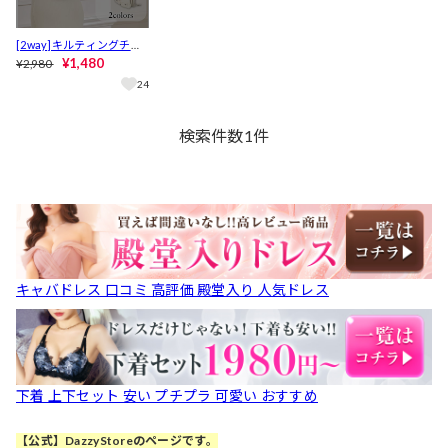
[2way]キルティングチェ
ーンショルダーリュック
¥1,480
¥2,980
24
検索件数
1
件
キャバドレス 口コミ 高評価 殿堂入り 人気ドレス
下着 上下セット 安い プチプラ 可愛い おすすめ
【公式】DazzyStoreのページです。