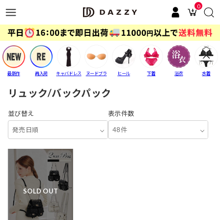
0
最新作
再入荷
キャバドレス
ヌードブラ
ヒール
下着
浴衣
水着
リュック/バックパック
並び替え
表示件数
発売日順
48件
SOLD OUT