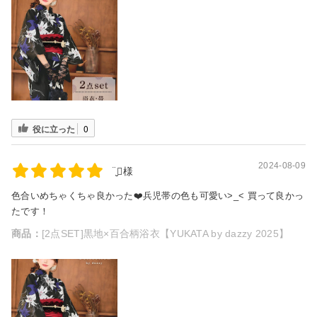
役に立った
0
2024-08-09
¨̮⃝様
色合いめちゃくちゃ良かった❤️兵児帯の色も可愛い>_< 買って良かっ
たです！
商品：
[2点SET]黒地×百合柄浴衣【YUKATA by dazzy 2025】