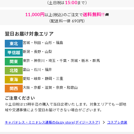
15:00
（土日祝は
まで）
11,000円
送料無料!!
以上(税込)のご注文で
🚚
（配送料一律 690円）
翌日お届け対象エリア
宮城・秋田・山形・福島
東北
新潟・長野・山梨
甲信越
東京・神奈川・埼玉・千葉・茨城・栃木・群馬
関東
富山・石川・福井
北陸
愛知・岐阜・静岡・三重
東海
大阪・京都・滋賀・奈良・和歌山
関西
ご注意ください
※土日祝は15時半迄の購入で当日出荷いたします。対象エリアでも一部地
域や交通事情により翌日お届けできない場合がございます。
キャバドレス・ミニドレス通販のdazzy store(デイジーストア)
コスプレ衣装