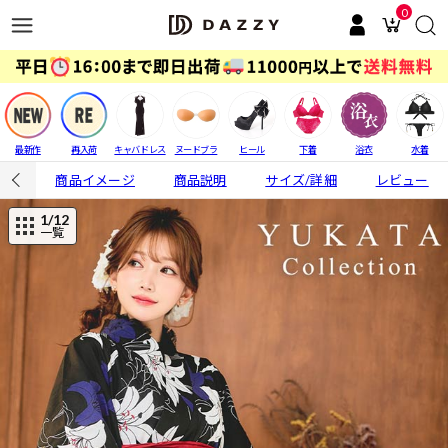
0
最新作
再入荷
キャバドレス
ヌードブラ
ヒール
下着
浴衣
水着
商品イメージ
商品説明
サイズ/詳細
レビュー
1
/12
一覧