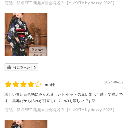
商品：
[2点SET]黒地×百合柄浴衣【YUKATA by dazzy 2025】
役に立った
0
2024-06-12
ma様
珍しい青い百合柄に惹かれました✨ セットの赤い帯も可愛くて満足で
す！黒地だから汚れが目立ちにくいのも嬉しいです◎
商品：
[2点SET]黒地×百合柄浴衣【YUKATA by dazzy 2025】