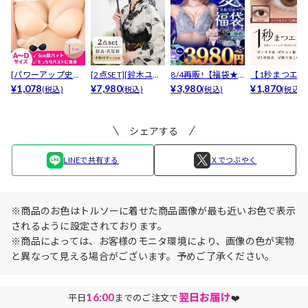
[パワーアップ史上
[2点SET][鈴木ユリ
8/4再販!【福袋★
【1秒まつエク
最強5倍盛りアップ
¥1,078
ア(baby)...
¥7,980
ブラセット3点
¥3,980
リュームタイ
¥1,870
(税込)
(税込)
(税込)
(税込)
も...
入】...
ブ...
シェアする
LINEで共有する
Ｘでつぶやく
※商品のお色はトルソーに着せた商品画像が最も近いお色で表示
されるように設定されております。
※商品によっては、お客様のモニタ環境により、画像の色が実物
と異なって見える場合がございます。予めご了承ください。
16:00
翌日お届け
平日
までのご注文で
❤️