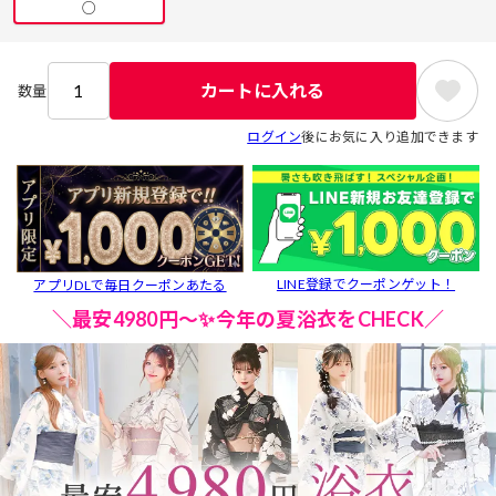
○
カートに入れる
数量
ログイン
後にお気に入り追加できます
LINE登録でクーポンゲット！
アプリDLで毎日クーポンあたる
＼最安4980円～✨今年の夏浴衣をCHECK／