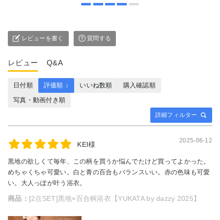
レビューを書く
質問する
レビュー
Q&A
日付順
評価順 ↓
いいね数順
購入確認順
写真・動画付き順
詳細フィルター
2025-06-12
KEI様
黒地の欲しくて毎年、この柄を買うか悩んでたけど買ってよかった。
めちゃくちゃ可愛い。白と青の百合もバランスいい。赤の色味も可愛
い。大人っぽが叶う浴衣。
商品：
[2点SET]黒地×百合柄浴衣【YUKATA by dazzy 2025】