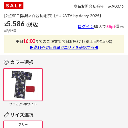
商品お問合せ番号：ex90076
[2点SET]黒地×百合柄浴衣【YUKATA by dazzy 2025】
5,586
¥
(税込)
ログイン
購入で
55pt
還元
7,980
¥
16:00
平日
までのご注文で翌日お届け！
(※土日祝15:00)
▶送料や翌日お届けエリアを確認する◀
カラー選択
ブラック×ホワイト
サイズ選択
フリー