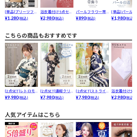
[単品]プリーツフリ
浴衣着付け5点セッ
パールフラワー帯
[単品]パール
ルシフォン帯飾り
¥1,280
ト【YUKATA b...
¥2,980
飾り【2026年新
¥890
リボン巾着バ
¥1,980
(税込)
(税込)
(税込)
(税込)
作/...
【...
こちらの商品もおすすめです
[2点SET]レトロモ
[2点SET]濃紺クリ
[2点SET]ストライ
浴衣着付け5点
ダン椿柄浴衣【Y...
¥9,980
スマスローズ柄浴...
¥7,980
プ×百合柄浴衣【...
¥7,980
ト【YUKATA b..
¥2,980
(税込)
(税込)
(税込)
(税込)
人気アイテムはこちら