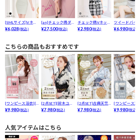
[SMLサイズ]Vネッ
[an]チェック柄ダブ
チェック柄Vネック
ツイードバイ
クフリル袖シアー...
¥6,028
ルボタンマーメイ...
¥27,500
フロントパールボ
¥2,980
ーチェックフ
¥6,980
(税込)
(税込)
(税込)
(税込)
タン...
袖マー...
こちらの商品もおすすめです
[ワンピース浴衣][3
[2点SET][鈴木ユリ
[2点SET]古典天竺
[ワンピース浴衣
点SET][2w...
¥9,980
ア(baby)...
¥7,980
牡丹柄浴衣【YU...
¥7,980
点SET][2w...
¥9,980
(税込)
(税込)
(税込)
(税込)
人気アイテムはこちら