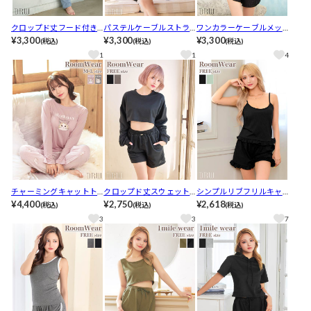
クロップド丈フード付き
パステルケーブルストラ
ワンカラーケーブルメッ
ジッパートップス&ショー
¥3,300
イプクロップド丈スウェ
¥3,300
シュクロップド丈スウェ
¥3,300
(税込)
(税込)
(税込)
トパンツルームウェア
ットトップス&ショートパ
ットトップス&ショートパ
1
1
4
ンツルームウェア
ンツルームウェア
チャーミングキャットト
クロップド丈スウェット
シンプルリブフリルキャ
ップス&ロングパンツルー
¥4,400
トップス&ショートパンツ
¥2,750
ミソール&ショートパンツ
¥2,618
(税込)
(税込)
(税込)
ムウェア
ルームウェア
ルームウェア
3
3
7