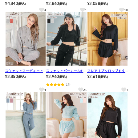
トップス&パンツルームウ
¥4,840
ャツトップス&ショートパ
¥2,860
プス&ロングパンツルーム
¥3,058
(税込)
(税込)
(税込)
ェア
ンツルームウェア
ウェア
4
1
10
スウェットフーディート
スウェットパーカー&キャ
フレアリブクロップド丈
ップス&ロングパンツルー
¥3,850
ミソール&ロングパンツル
¥3,960
トップス&ショートパンツ
¥2,618
(税込)
(税込)
(税込)
ムウェア
ームウェア
ルームウェア
1件
4
21
4