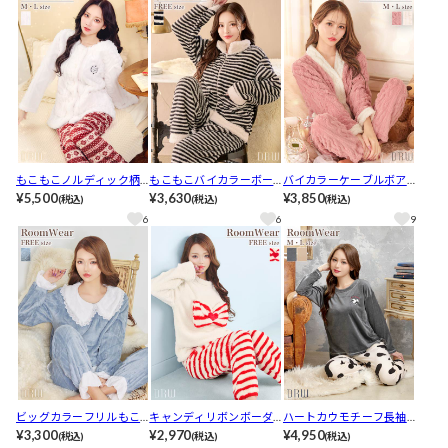
もこもこノルディック柄
もこもこバイカラーボー
バイカラーケーブルボア
トップス&ロングパンツル
¥5,500
ダージップトップス&ロン
¥3,630
トップス&ロングパンツル
¥3,850
(税込)
(税込)
(税込)
ームウェア
グパンツルームウェア
ームウェア
6
6
9
ビッグカラーフリルもこ
キャンディリボンボーダ
ハートカウモチーフ長袖
もこトップス&ロングパン
¥3,300
ーもこもこトップス&ロン
¥2,970
トップス&ロングパンツル
¥4,950
(税込)
(税込)
(税込)