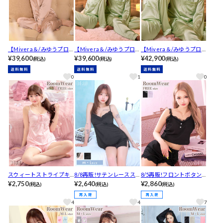
【Mivera＆/みゆうプロデ
【Mivera＆/みゆうプロデ
【Mivera＆/みゆうプロデ
ュース】Silk Grace Paja
¥39,600
ュース】Silk Grace Paja
¥39,600
ュース】Silk Grace Paja
¥42,900
(税込)
(税込)
(税込)
mas シルクグレースパジ
mas シルクグレースパジ
mas シルクグレースパジ
ャマ / レディース PINK
ャマ / レディース MINT
ャマ / メンズ MINT
0
1
0
スウィートストライプキ
8/8再販!サテンレースス
8/5再販!フロントボタン
ャミソール&ショートパン
¥2,750
リットルームウェア
¥2,640
レースキャミ＆ショート
¥2,860
(税込)
(税込)
(税込)
ツルームウェア
パンツルームウェア
4
4
7