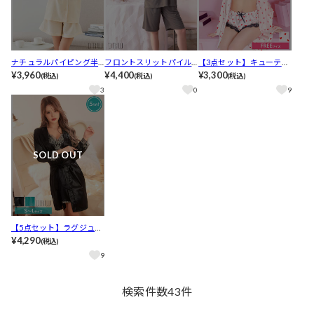
ナチュラルパイピング半
フロントスリットパイル
【3点セット】キューティ
袖トップス&ショートパン
¥3,960
トップス&ショートパンツ
¥4,400
ーサテンハートルームウ
¥3,300
(税込)
(税込)
(税込)
ツルームウェア
ルームウェア
ェア
3
0
9
SOLD OUT
【5点セット】ラグジュア
リーサテンレースルーム
¥4,290
(税込)
ウェア
9
検索件数
43
件