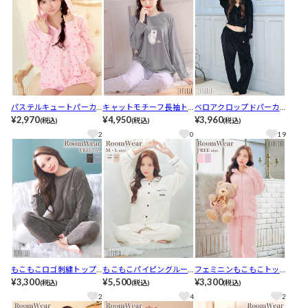
パステルキュートパーカ
キャットモチーフ長袖ト
ベロアクロップドパーカ
ー&ショートパンツルーム
¥2,970
ップス&ドットロングパン
¥4,950
ー&ロングパンツルームウ
¥3,960
(税込)
(税込)
(税込)
ウェア
ツルームウェア
ェア
2
0
19
もこもこロゴ刺繍トップ
もこもこパイピングルー
フェミニンもこもこトッ
ス&ロングパンツルームウ
¥3,300
ムウェア
¥5,500
プス&ロングパンツルーム
¥3,300
(税込)
(税込)
(税込)
ェア
ウェア
2
4
2