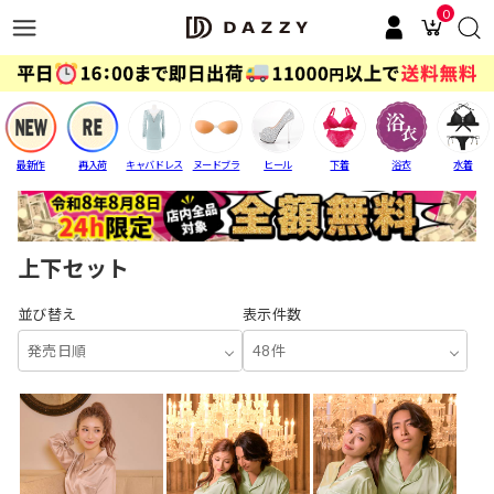
0
最新作
再入荷
キャバドレス
ヌードブラ
ヒール
下着
浴衣
水着
上下セット
並び替え
表示件数
発売日順
48件