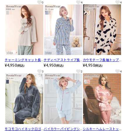
ツルームウェア
グパンツルームウェア
ームウェア
0
4
4
チャーミングキャット長
テディベアストライプ長
カウモチーフ長袖トップ
袖トップス&ふわふわロン
¥4,950
袖トップス&ロングパンツ
¥4,950
ス&ロングパンツルームウ
¥4,950
(税込)
(税込)
(税込)
グパンツルームウェア
ルームウェア
ェア
3
2
4
モコモコハイネックロゴ
バイカラーパイピングシ
シルキーヘムレーストッ