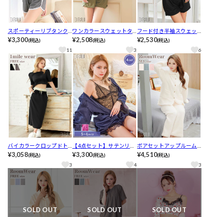
スポーティーリブタンク
ワンカラースウェットタ
フード付き半袖スウェッ
トップ&ショートパンツル
¥3,300
ンクトップ&ショートパン
¥2,508
ト&ハーフパンツルームウ
¥2,530
(税込)
(税込)
(税込)
ームウェア
ツルームウェア
ェア
11
3
6
バイカラークロップドト
【4点セット】サテンリボ
ボアセットアップルーム
ップス&ロングスカートセ
¥3,058
ンモダンレースルームウ
¥3,300
ウェア
¥4,510
(税込)
(税込)
(税込)
ットアップ
ェア
3
4
3
SOLD OUT
SOLD OUT
SOLD OUT