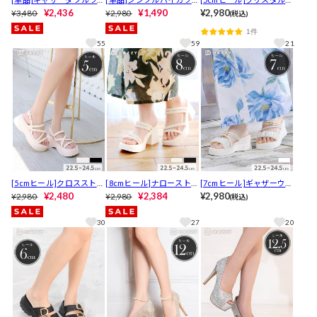
ンキャバヒールサンダル
¥2,436
下駄【YUKATA by dazzy 2
¥1,490
ジュー厚底サンダル【202
¥2,980
¥3,480
¥2,980
(税込)
025】
6年新作/YUKATA by dazz
1件
y】
55
59
21
[5cmヒール]クロスストラ
[8cmヒール]ナローストラ
[7cmヒール]ギャザーウェ
ップ厚底サンダル【2026
¥2,480
ップ厚底サンダル【2026
¥2,384
ッジソールサンダル【202
¥2,980
¥2,980
¥2,980
(税込)
年新作/YUKATA by dazz
年新作/YUKATA by dazz
6年新作/YUKATA by dazz
y】
y】
y】
30
27
20