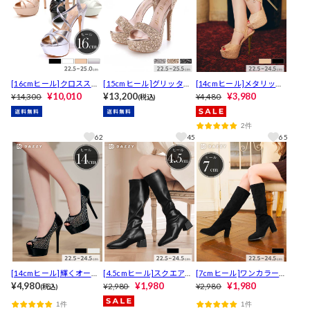
[16cmヒール]クロススト
[15cmヒール]グリッター
[14cmヒール]メタリック
ラップキャバヒールサン
¥10,010
ラメプラットフォームキ
¥13,200
ラメグリッターストラッ
¥3,980
¥14,300
¥4,480
(税込)
ダル[9005][Blue Butterfl
ャバヒールサンダル[9001
プ付きオープントゥキャ
y]
a][COMEX]
バヒールサンダル[dazzy
2件
オリジナル]
62
45
65
[14cmヒール]輝くオーロ
[4.5cmヒール]スクエアト
[7cmヒール]ワンカラース
ラストーンメッシュオー
¥4,980
ゥチャンキーヒールロン
¥1,980
エードロングブーツ
¥1,980
¥2,980
¥2,980
(税込)
プントゥキャバヒールパ
グブーツ
1件
1件
ンプス[dazzyオリジナル]