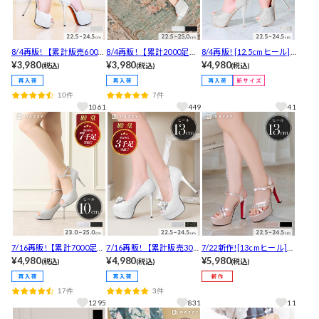
8/4再販! 【累計販売6000
8/4再販! 【累計2000足販
8/4再販! [12.5cmヒール]
足販売！】「安いのに高
¥3,980
売】シャイニーラメバッ
¥3,980
リボンが映える！バック
¥4,980
(税込)
(税込)
(税込)
見えする」と高評価 [14c
クリボンオープントゥキ
リボングリッターストラ
mヒール]グリッターラメ
ャバヒールパンプス[12c
ップキャバヒールパンプ
10件
7件
ストームアンクルストラ
mヒール][dazzyオリジナ
ス[dazzyオリジナル]
1061
449
41
ップキャバヒールパンプ
ル]
ス
7/16再販!【累計7000足販
7/16再販! 【累計販売300
7/22新作![13cmヒール]ラ
売・安定ヒール】「安定
¥4,980
0足以上】[13cmヒール]大
¥4,980
グジュアリーなキラキラ
¥5,980
(税込)
(税込)
(税込)
感抜群です」と高評価![1
粒ビジューパール付シル
感♪ビジューラインリボ
0cm]ラメグリッターxメ
バーラメキャバヒールパ
ンストラップキャバヒー
17件
3件
タリックオープントゥキ
ンプス[dazzyオリジナル]
ルサンダル
1295
831
11
ャバヒールパンプス