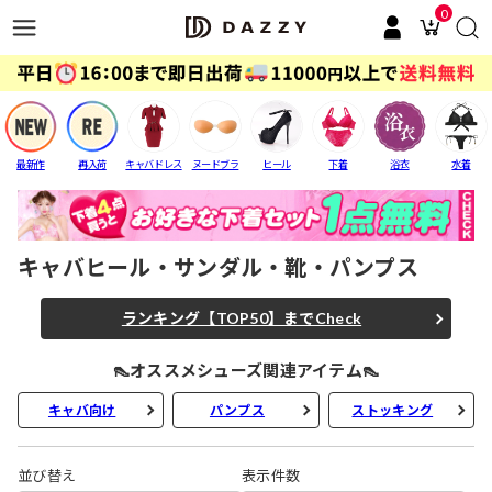
0
最新作
再入荷
キャバドレス
ヌードブラ
ヒール
下着
浴衣
水着
キャバヒール・サンダル・靴・パンプス
ランキング【TOP50】までCheck
👠オススメシューズ関連アイテム👠
キャバ向け
パンプス
ストッキング
並び替え
表示件数