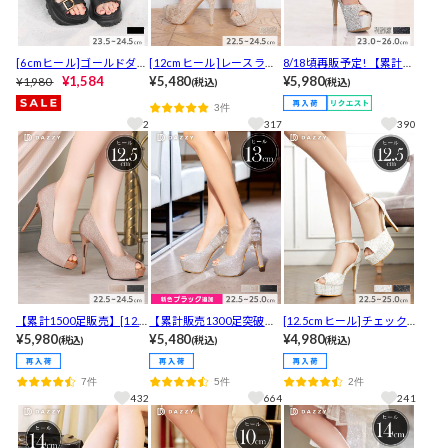
[6cmヒール]ゴールドダブ
[12cmヒール]レースラメ
8/18頃再販予定! 【累計13
ルバックル厚底サンダル
¥1,584
パールストラップオープ
¥5,480
00足販売】[12.5cmヒー
¥5,980
¥1,980
(税込)
(税込)
【2026年新作/YUKATA by
ントゥキャバヒールパン
ル]シックグリッターオー
3件
dazzy】
プス[dazzyオリジナル]
プントゥキャバヒールパ
2
317
390
ンプス[dazzyオリジナル]
【入荷通知登録推奨】
【累計1500足販売】[12.5
【累計販売1300足突破】
[12.5cmヒール]チェック
cmヒール]シャイニーラメ
¥5,980
[13cmヒール]輝くシフォ
¥5,480
ツイードアンクルストラ
¥4,980
(税込)
(税込)
(税込)
シンプルオープントゥキ
ンリボングリッターオー
ップオープントゥキャバ
ャバヒールパンプス[dazz
プントゥキャバヒールパ
ヒールパンプス[dazzyオ
7件
5件
2件
yオリジナル]
ンプス[dazzyオリジナル]
リジナル]
432
664
241