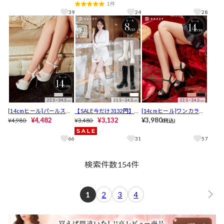
1件
39
24
28
[14cmヒール]パールスト
【SALE今だけ3132円】流
[14cmヒール]ワンカラー
ーンラメストラップ付き
¥4,482
行のレースアップ厚底ロ
¥3,132
輝くビジューヒールスト
¥3,980
¥4,980
¥3,480
(税込)
キャバヒールサンダル[da
ングブーツ【2025サンタ/
ラップ付オープントゥキ
zzyオリジナル]
コスプレ】
ャバヒールサンダル[dazz
66
31
57
yオリジナル]
検索件数
154
件
1
2
3
4