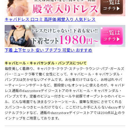
キャバドレス 口コミ 高評価 殿堂入り 人気ドレス
下着 上下セット 安い プチプラ 可愛い おすすめ
キャバヒール・キャバサンダル・パンプスについて
毎夜美しく着飾り、キャバクラ･クラブ･スナック･ラウンジ･パブ･ガールズ
バー･ニュークラ等で働く女性にとって、キャバヒール・キャバサンダル・
パンプスは欠かせないアイテムです。お仕事だけではなく、お呼ばれやパ
ーティーシーンやデートなど、普段使いもオシャレに使えるのが、キャバド
レス通販のdazzystoreデイジーストアのキャバヒール・キャバサンダル・
パンプスです。定番のビジュー付きヒールや前厚でオープントゥのハイヒー
ル、どんな場面でも決まるワントーンヒール、豪華な気分にさせてくれる
スパンコールつきヒールだけでなく、ここだけしか手に入らないdazzyオリ
ジナルブランドなど、通販のdazzystoreデイジーストアでは230点以上のラ
インナップをご用意しております。