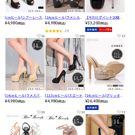
[cmヒール]シアーレース
[14cmヒール]ラメシルバ
【今だけポイント20倍】
オープントゥキャバヒー
¥4,980
ーストーンヒールストラ
¥4,980
[an]スクエアパールビジ
¥13,200
(税込)
(税込)
(税込)
ルパンプス[dazzyオリジ
ップ付きオープントゥキ
ューストーンオープント
2件
ナル]
ャバヒールパンプス[dazz
ゥキャバヒールパンプス
26
200
10
yオリジナル]
[AOC-SH055]
[14cmヒール]ラメスパン
[13.5cmヒール]スエード
[14cmヒール]グリッター
コールフラワーオープン
¥4,980
スパンコールチェックキ
¥4,980
ラメキャバヒールサンダ
¥26,400
(税込)
(税込)
(税込)
トゥキャバヒールパンプ
ャバヒールパンプス
ル[5647][COMEX]
ス[dazzyオリジナル]
20
20
72