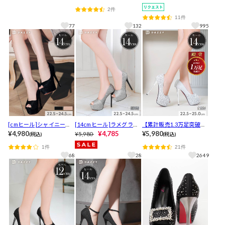
ストラップ付きオープン
インテッドトゥキャバヒ
ール]アンクルストラップ
2件
トゥキャバヒールパンプ
ールパンプス[dazzyオリ
付シャイニーラメキャバ
11件
ス[dazzyオリジナル]
ジナル]
ヒールサンダル[dazzyオ
77
132
995
リジナル]【入荷通知登録
推奨】
[cmヒール]シャイニーラ
[14cmヒール]ラメグラデ
【累計販売1.3万足突破】
メラインストーンオープ
¥4,980
ーションオープントゥパ
¥4,785
「キラキラかわいい」と
¥5,980
¥5,980
(税込)
(税込)
ントゥキャバヒールパン
ンプス[dazzyオリジナル]
リピ買い続出[14cmヒー
1件
21件
プス[dazzyオリジナル]
ル]主役級に輝くパールビ
68
28
2649
ジューオープントゥキャ
バヒールパンプス[dazzy
オリジナル]