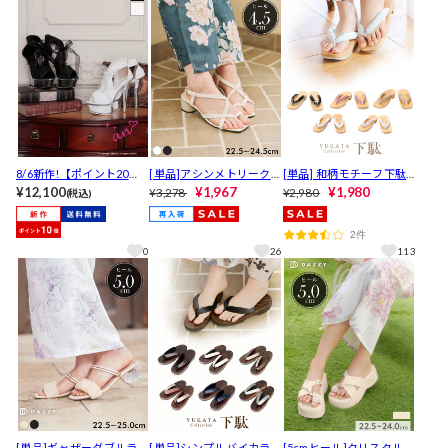
8/6新作!【ポイント20
[単品]アシンメトリークロ
[単品] 和柄モチーフ下駄
倍】[an]グリッターラメ
¥12,100
スラインキャバヒールサ
¥1,967
【YUKATA by dazzy 202
¥1,980
¥3,278
¥2,980
(税込)
リボンキャバヒールサン
ンダル【YUKATA by dazz
5】
ダル[AOC-SH059]
y 2025】
2件
0
26
113
[単品]ギャザーダブルライ
[単品]シンプルバイカラー
[5cmヒール]クリスタルビ