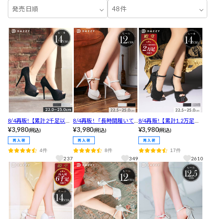
発売日順
48件
8/4再販!【累計2千足以上
8/4再販! 「長時間履いて
8/4再販!【累計1.2万足以
販売!!】 [14cmヒール]ワ
¥3,980
ても疲れません」と高レ
¥3,980
上販売!!】「歩きやすくて
¥3,980
(税込)
(税込)
(税込)
ンカラーシンプルラメオ
ビュー！[12cmヒール]格
良い！」と高レビュー[14
ープントゥキャバヒール
子柄ビジューチャームラ
cmヒール]輝くラメグリッ
4件
8件
17件
パンプス[dazzyオリジナ
メキャバヒールサンダル
ターxメタリックヒールキ
237
349
2610
ル]
[dazzyオリジナル]
ャバヒールパンプス[dazz
yオリジナル]