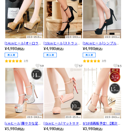
[14cmヒール]オーロラグ
[10cmヒール]ストラップ
[14cmヒール]シンプルラ
リッターオープントゥパ
¥4,980
付きで安心感!上品なエナ
¥4,980
インストーンオープント
¥4,980
(税込)
(税込)
(税込)
ンプス[dazzyオリジナル]
メルキャバヒールパンプ
ゥキャバヒールパンプス
ス[dazzyオリジナル]
[dazzyオリジナル]
1件
3件
59
57
85
[cmヒール]華やかな足元
[0cmヒール]マットサテン
8/18頃再販予定! 【累計50
ビジューが輝くチェーン
¥5,980
リボンストラップ付きポ
¥4,980
00足以上販売!!】[15cmヒ
¥3,980
(税込)
(税込)
(税込)