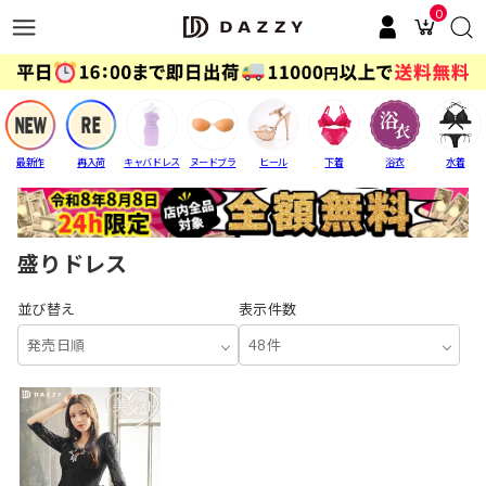
0
最新作
再入荷
キャバドレス
ヌードブラ
ヒール
下着
浴衣
水着
盛りドレス
並び替え
表示件数
発売日順
48件