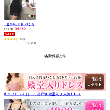
【盛りキャバドレス】総
レース五分袖タイトミニ
¥4,480
¥5,478
丈キャバドレス[XS～3L/6
サイズ展開]
14件
3978
検索件数
1
件
キャバドレス 口コミ 高評価 殿堂入り 人気ドレス