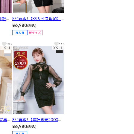
用]評判
8/4再販!【XSサイズ追加】
輝くスト
[明日花キララ着用]谷間魅せ
¥6,980
(税込)
ク半袖A
全ジップ×ベルトで脚長SEXY
レス[S
♪ビジュー付きツイードが上
品に映えるタイトミニ丈キャ
537
118
バドレス[XS~L/4サイズ展開]
りに再登
8/4再販!【累計販売2000枚
イピン
以上】[明日花キララ着用]主
¥6,980
(税込)
ニドレ
役級ビジュ叶う殿堂入り谷間