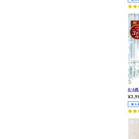
OK!
ムチ
イン
L/3
8/4
LL
¥3,9
えフ
トミ
プラ