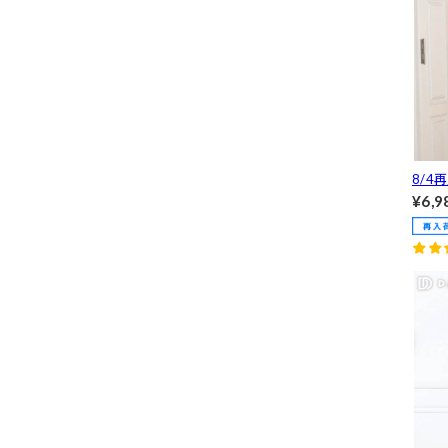
8/4
られ
¥6,9
アビ
半袖
ス[M