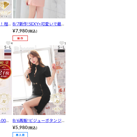
奨！程よ
8/7新作!SEXY×可愛いで最強
ネック
あざとモテピンクタイトミニ
¥7,980
(税込)
トミニ
丈キャバドレス[XS~M/3サイ
3サイ
ズ展開]
4
1
600枚
8/6再販!ビジューボタンジッ
のに超
プスリットベルトモチーフ半
¥5,980
(税込)
谷間ジ
袖タイト膝丈キャバドレス[S