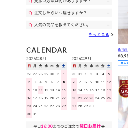
支払い方法は何がありますか？
11,000円(税込)以上のご注文で送料無料
パンプス、
代金引換、クレジットカード、各携帯キ
になります。毎月イベントで送料無料の
コスプレ、カラコン等もご用意♪
注文したらいつ届きますか？
土日祝日も午後遅くまで当日発送しており
ャリア決済、RPay(楽天Pay)、NP後払
日もあります。
すぐにお届けします。
予約商品を除き、平日は16時まで、土日
い、Paidyがご利用いただけます。
人気の商品を教えてください。
祝日は15時までのご注文を原則として当
デイジーストアで人気の商品はこちらの
日発送いたします。地域ごとにお届け迄
もっと見る
ランキング
をご確認ください。
にかかる日数はこちらをご確認くださ
い。
CALENDAR
8/4
服で
¥8,9
2026年8月
2026年9月
ホル
日
月
火
水
木
金
土
日
月
火
水
木
金
土
Aラ
[XS
26
27
28
29
30
31
1
30
31
1
2
3
4
5
2
3
4
5
6
7
8
6
7
8
9
10
11
12
9
10
11
12
13
14
15
13
14
15
16
17
18
19
16
17
18
19
20
21
22
20
21
22
23
24
25
26
23
24
25
26
27
28
29
27
28
29
30
30
31
16:00
翌日お届け
平日
までのご注文で
❤️