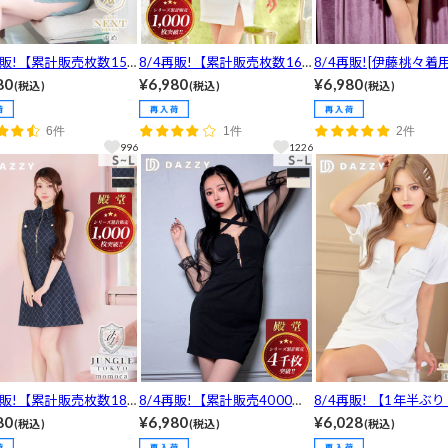
再販!【累計販売枚数150
8/4再販!【累計販売枚数160
8/4再販![伊藤桃々着
破！】[XSサイズ追加]
0枚突破！】[伊藤桃々着用]1
良き1軍ドレスの声!
80
¥6,980
¥6,980
(税込)
(税込)
(税込)
即完した伝説のSEXY谷
年以上ぶりに復活！スクエア
ーンSEXYクロスネッ
ップアメスリビジュータ
ネックで美デコルテ叶え、チ
ラインミニ丈キャバド
6件
1件
2件
ニ丈キャバドレス[XS-
ュール長袖で体型カバーする
ML/3サイズ展開]
996
1226
サイズ展開]
ミニ丈キャバドレス
再販!【累計販売枚数180
8/4再販!【累計販売4000枚
8/4再販! 【1年半ぶ
突破,最旬夏デニム】キャ
以上】胸元が盛れる!!えちえ
場】フロントジップパ
80
¥6,980
¥6,028
(税込)
(税込)
(税込)
も喜ぶ魅せても隠しても
ちネッククロスリボン谷間ジ
グパール半袖タイトミ