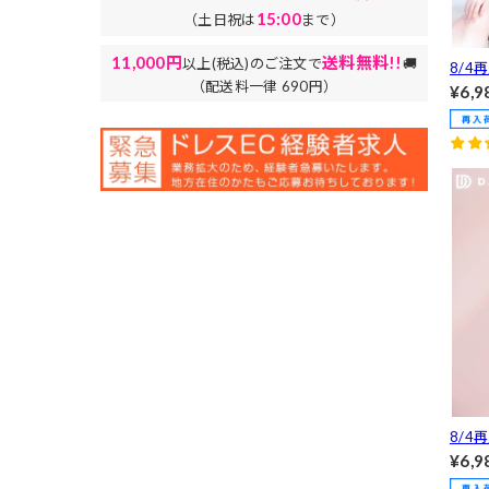
15:00
（土日祝は
まで）
11,000円
送料無料!!
以上(税込)のご注文で
🚚
8/4
（配送料一律 690円）
0枚突
¥6,9
3日で
間ジ
イトミ
L/4
8/4
0枚
¥6,9
スト