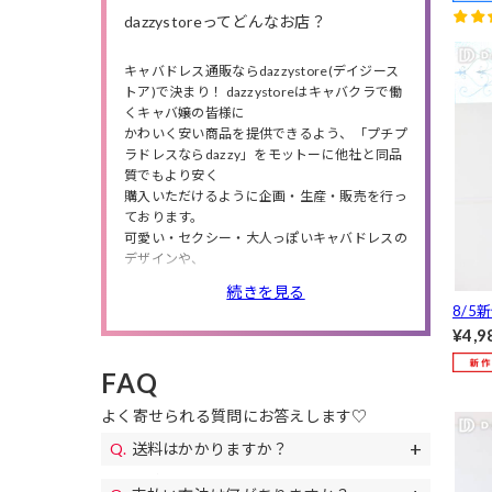
7分
dazzystoreってどんなお店？
レス[
キャバドレス通販ならdazzystore(デイジース
トア)で決まり！ dazzystoreはキャバクラで働
くキャバ嬢の皆様に
かわいく安い商品を提供できるよう、「プチプ
ラドレスならdazzy」をモットーに他社と同品
質でもより安く
購入いただけるように企画・生産・販売を行っ
ております。
可愛い・セクシー・大人っぽいキャバドレスの
デザインや、
小さいサイズから大きいサイズまで商品数は豊
続きを見る
富に❤
8/5
人気のミニドレス・ロングドレスの他にも、
アメ
¥4,9
高級ドレス・韓国ドレス、結婚式・特別な日に
リボ
ピッタリのパーティードレスや、
FAQ
ミニ丈
私服や同伴で使えるワンピースも多数取り扱っ
サイズ
ているので、
よく寄せられる質問にお答えします♡
シチュエーションやニーズによってドレスが選
べます。
送料はかかりますか？
また、送料無料やセールも随時開催！
送料は全国一律690円(税込)になります。
お得なクーポンも配布!下着やアクセサリー、