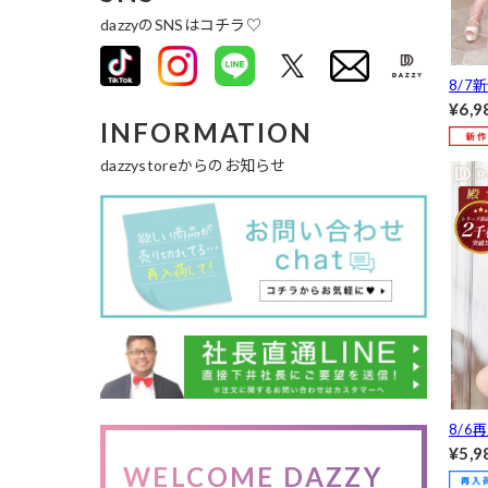
dazzyのSNSはコチラ♡
8/7
集中
¥6,9
INFORMATION
ウエ
ニ丈キ
dazzystoreからのお知らせ
イズ展
8/6
枚数2
¥5,9
WELCOME DAZZY
ーシ