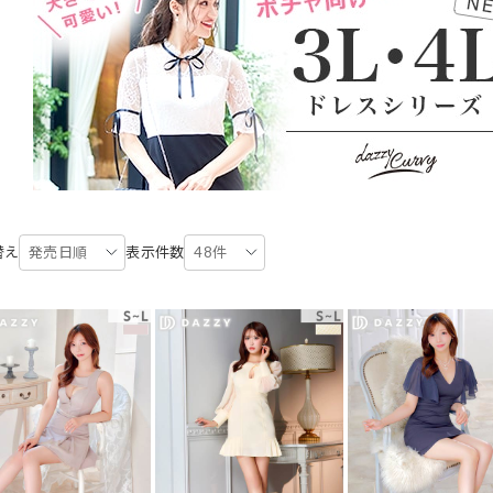
替え
発売日順
表示件数
48件