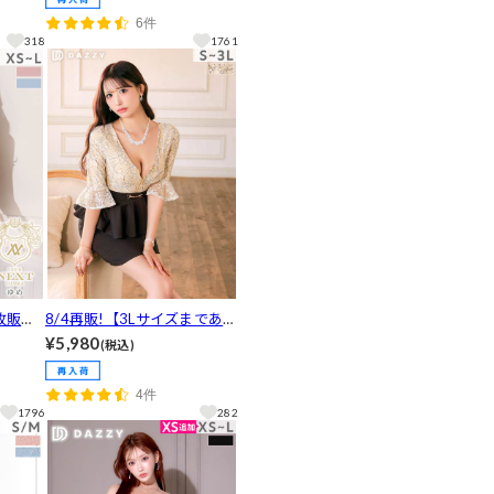
魅せパールネックフラワー刺
6件
繍タイトミニ丈キャバドレス
318
1761
[SML/3サイズ展開]
枚販
8/4再販!【3Lサイズまであ
シュク
り】 [伊藤桃々着用]大人の色
¥5,980
(税込)
ーブタ
気ムンムンな谷間ジップ×上
ス
品フラワーレース気になるお
4件
腹隠せるペプラム五分袖ミニ
1796
282
丈キャバドレス