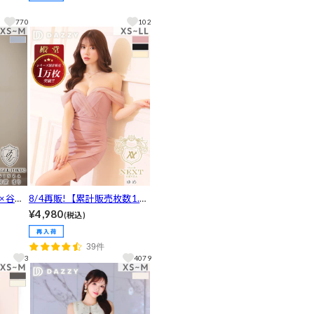
トミニ
ML/3サイズ展開]
バドレ
770
102
ー×谷間
8/4再販!【累計販売枚数1.3
プリー
万枚突破！】フロントクロス
¥4,980
(税込)
と肌魅
チュールオフショルタイトミ
トアッ
ニドレス[XS~LL/5サイズ展
39件
]
開]
3
4079