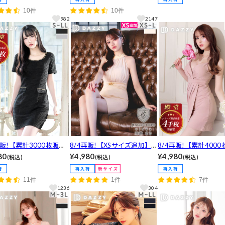
!襟付き胸元ジップデニ
ップ透け魅せシアー長袖ミニ
ス[SML/3サイズ展開]
10件
10件
ェックノースリーブAラ
丈キャバドレス
982
2147
ミニ丈キャバドレス[SM
サイズ展開]
再販!【累計3000枚販売,
8/4再販!【XSサイズ追加】
8/4再販!【累計4000
あり】チェーンネック高見
「激かわいい！」と大好評★
売】殿堂入りSEXYカ
80
¥4,980
¥4,980
(税込)
(税込)
(税込)
ェイクポケット半袖タイ
くびれ強調バックルベルト×
ールVネックノースリ
ニ丈キャバドレス[プチ
優雅なドレープ♪ハイネック
イトミニ丈キャバドレ
11件
1件
7件
キャバドレス]
レースアメスリタイトミニ丈
1236
304
キャバドレス[XS~L/4サイズ
展開]