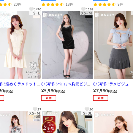
袖タイトミニ丈キャバド
丈キャバドレス[S～3L/5サイ
ップギャザー半袖タイ
20件
18件
9件
XS~3L/6サイズ展開]
ズ展開][プチプ
ドレス[プチプラキャ
1470
1558
ス]
新作!煌めくラメドット×
8/5新作!ベロア×胸元ビジュ
8/5新作!ラメビジュ
スリ♪パールビジューと
ー♪ウエストカットの透け感
ジップ♪オフショルと
80
¥5,980
¥7,980
(税込)
(税込)
(税込)
ンで高見え叶うAライン
とくびれでスタイル惹きつけ
ツで華奢魅せ叶うあざ
キャバドレス[SML/3
るタイトミニ丈キャバドレス
せAラインミニ丈セッ
展開]
[XS~M/3サイズ展開]
プ[XS~M/3サイズ展開
27
20