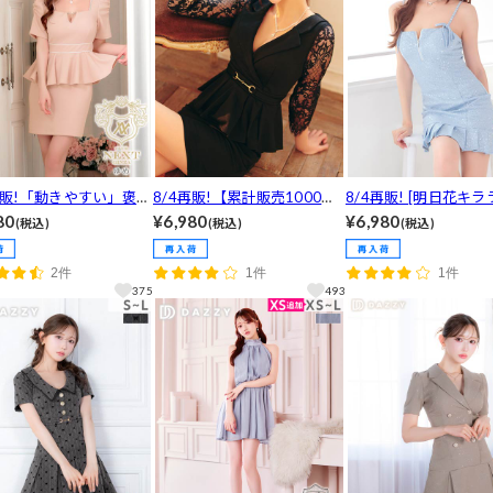
再販!「動きやすい」褒め
8/4再販!【累計販売1000枚
8/4再販! [明日花キラ
生地感♪ワッフルスクエ
以上】カシュクールテーラー
「骨ナチュでも◎」華
80
¥6,980
¥6,980
(税込)
(税込)
(税込)
ジューVカットペプラム
ドペプラムシアー七分袖タイ
在感◎スパンコール×
タイトミニ丈キャバドレ
トミニドレス[M~LL/3サイズ
せジップのキャミソー
2件
1件
1件
~3L/4サイズ展開]
展開]
ーツタイトミニ丈キャ
375
493
ス[SM/2サイズ展開]