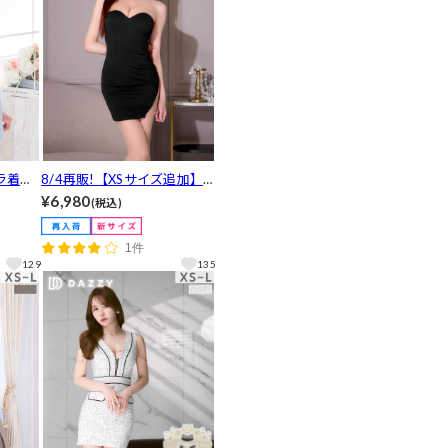
ラ着用]
8/4再販!【XSサイズ追加】
やか存
[明日花キララ着用]ヌーディ
¥6,980
(税込)
谷間魅
ーな透け感に視線釘付け♪ネ
ルプリ
ックビジュー×アメスリが高
1件
バドレ
級感溢れるタイトミニ丈キャ
129
135
バドレス[XS~L/4サイズ展開]