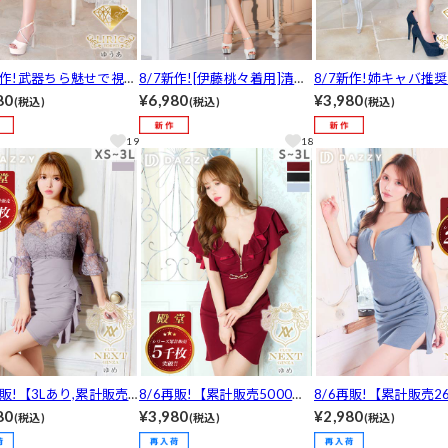
新作!武器ちら魅せで視線
8/7新作![伊藤桃々着用]清楚
8/7新作!姉キャバ推
！フロントジップホール
系ビジュNO.1！シフォン袖
い肌魅せワンカラーV
80
¥6,980
¥3,980
(税込)
(税込)
(税込)
ストビジューAラインミ
ビジューカットアウトプリー
シフォンフレア袖タイ
ャバドレス[SML/3サ
ツツイードAラインミニ丈キ
丈キャバドレス[SML/
19
18
開]
ャバドレス[SML/3サイズ展
ズ展開]
開]
再販!【3Lあり,累計販売
8/6再販!【累計販売5000枚
8/6再販!【累計販売2
700枚突破！】フラワ
突破】フロントジップフリル
以上・2980円】安い
80
¥3,980
¥2,980
(税込)
(税込)
(税込)
アーレースサイドフリル
袖ベルトモチーフタイトミニ
盛れる!!デコルテ魅せ