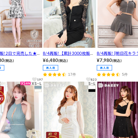
再販!2日で完売した★私
8/4再販!【累計3000枚販
8/4再販! [明日花キラ
もOKトワルドジュイ柄
売・3Lサイズ有】大人の色気
3日で完売した！プリ
80
¥6,480
¥7,980
(税込)
(税込)
(税込)
ターネックハイウエスト
漂うフロント全ジップ×透け
ビジュー輝く胸元ジッ
インミニ丈キャバドレス
レース長袖タイトキャバドレ
インミニ丈セットアップ
17件
5件
~M/3サイズ展開]
ス
～M/3サイズ展開]
197
823