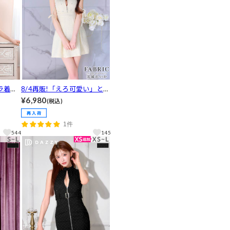
ラ着用]
8/4再販!「えろ可愛い」と話
ーツに
題！ ビジューが主役級に煌
¥6,980
(税込)
プAラ
めく♪谷間ジップ×リボンが
[XS
あざとSEXYなツイードAライ
1件
ンミニ丈キャバドレス[XS~
544
145
M/3サイズ展開]