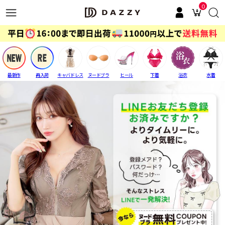
0
最新作
再入荷
キャバドレス
ヌードブラ
ヒール
下着
浴衣
水着