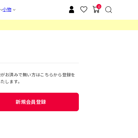
0
小物
録がお済みで無い方はこちらから登録を
いたします。
新規会員登録