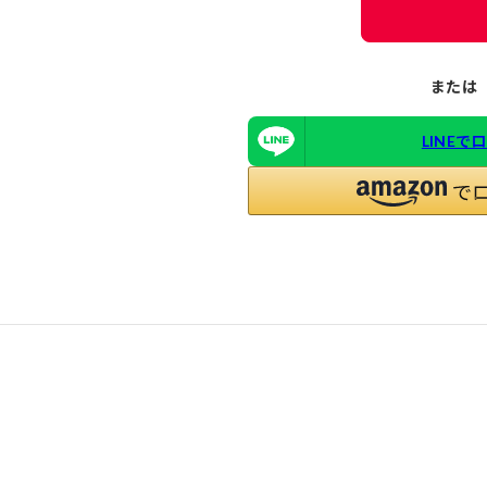
または
LINEで