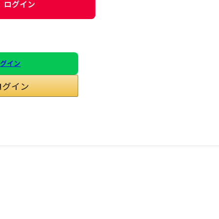
ログイン
ログイン