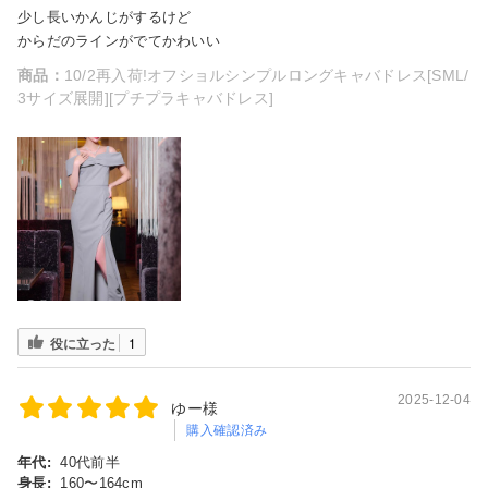
少し長いかんじがするけど
からだのラインがでてかわいい
商品：
10/2再入荷!オフショルシンプルロングキャバドレス[SML/
3サイズ展開][プチプラキャバドレス]
役に立った
1
2025-12-04
ゆー様
購入確認済み
年代:
40代前半
身長:
160〜164cm