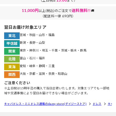
（土日祝は
まで）
11,000円
送料無料!!
以上(税込)のご注文で
🚚
（配送料一律 690円）
翌日お届け対象エリア
宮城・秋田・山形・福島
東北
新潟・長野・山梨
甲信越
東京・神奈川・埼玉・千葉・茨城・栃木・群馬
関東
富山・石川・福井
北陸
愛知・岐阜・静岡・三重
東海
大阪・京都・滋賀・奈良・和歌山
関西
ご注意ください
※土日祝は15時半迄の購入で当日出荷いたします。対象エリアでも一部地
域や交通事情により翌日お届けできない場合がございます。
キャバドレス・ミニドレス通販のdazzy store(デイジーストア)
ドレス
キャ