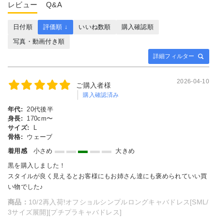
レビュー
Q&A
日付順
評価順 ↓
いいね数順
購入確認順
写真・動画付き順
詳細フィルター
2026-04-10
ご購入者様
購入確認済み
年代:
20代後半
身長:
170cm〜
サイズ:
L
骨格:
ウェーブ
着用感
小さめ
大きめ
黒を購入しました！
スタイルが良く見えるとお客様にもお姉さん達にも褒められていい買
い物でした♪
商品：
10/2再入荷!オフショルシンプルロングキャバドレス[SML/
3サイズ展開][プチプラキャバドレス]