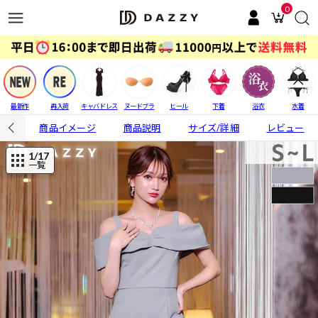
0
最新作
再入荷
キャバドレス
ヌードブラ
ヒール
下着
浴衣
水着
商品イメージ
商品説明
サイズ/詳細
レビュー
1
/17
一覧