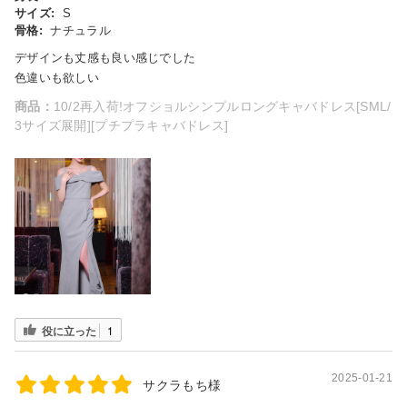
サイズ:
S
骨格:
ナチュラル
デザインも丈感も良い感じでした
色違いも欲しい
商品：
10/2再入荷!オフショルシンプルロングキャバドレス[SML/
3サイズ展開][プチプラキャバドレス]
役に立った
1
2025-01-21
サクラもち様