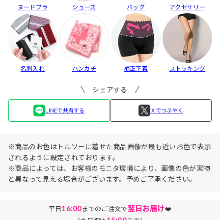
ヌードブラ
シューズ
バッグ
アクセサリー
名刺入れ
ハンカチ
補正下着
ストッキング
シェアする
LINEで共有する
Ｘでつぶやく
※商品のお色はトルソーに着せた商品画像が最も近いお色で表示
されるように設定されております。
※商品によっては、お客様のモニタ環境により、画像の色が実物
と異なって見える場合がございます。予めご了承ください。
16:00
翌日お届け
平日
までのご注文で
❤️
15:00