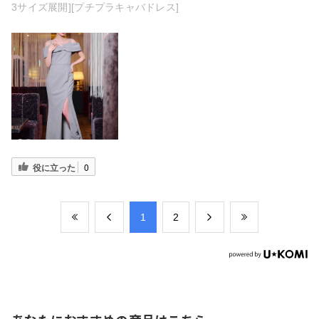
3サイズ展開][プチプラキャバドレス]
役に立った
0
​1
​2