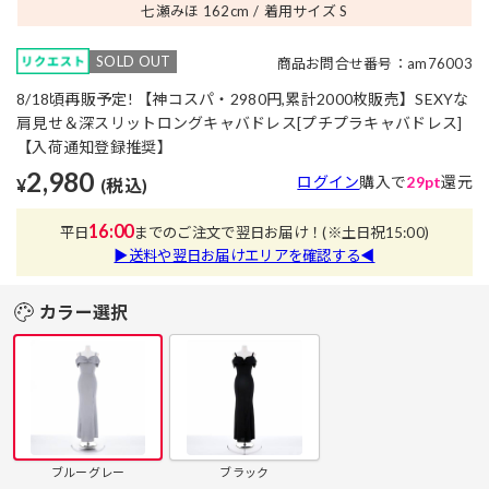
七瀬みほ 162
cm
着用サイズ S
SOLD OUT
商品お問合せ番号：am76003
8/18頃再販予定! 【神コスパ・2980円,累計2000枚販売】SEXYな
肩見せ＆深スリットロングキャバドレス[プチプラキャバドレス]
【入荷通知登録推奨】
2,980
ログイン
購入で
29pt
還元
¥
(税込)
16:00
平日
までのご注文で翌日お届け！
(※土日祝15:00)
▶送料や翌日お届けエリアを確認する◀
カラー選択
ブルーグレー
ブラック