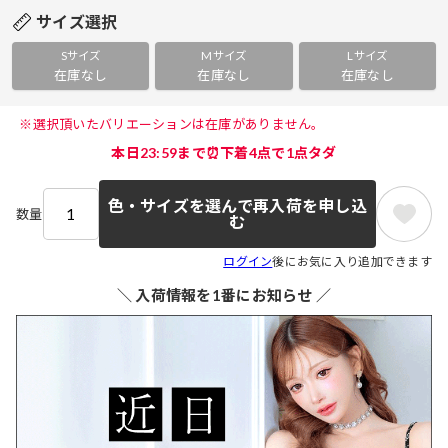
サイズ選択
Sサイズ
Mサイズ
Lサイズ
在庫なし
在庫なし
在庫なし
 ※選択頂いたバリエーションは在庫がありません。 
本日23:59まで⏰下着4点で1点タダ
色・サイズを選んで再入荷を申し込
数量
む
ログイン
後にお気に入り追加できます
＼ 入荷情報を1番にお知らせ ／