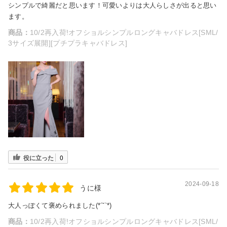
シンプルで綺麗だと思います！可愛いよりは大人らしさが出ると思い
ます。
商品：
10/2再入荷!オフショルシンプルロングキャバドレス[SML/
3サイズ展開][プチプラキャバドレス]
役に立った
0
2024-09-18
うに様
大人っぽくて褒められました(*´˘`*)
商品：
10/2再入荷!オフショルシンプルロングキャバドレス[SML/