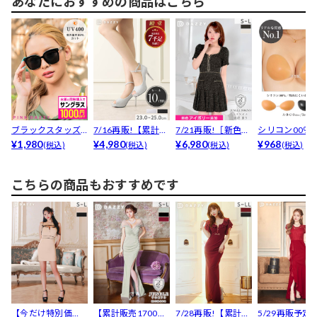
あなたにおすすめの商品はこちら
ブラックスタッズ
7/16再販!【累計70
7/21再販!［新色ア
シリコン00％
サングラス
¥1,980
00足販売・安...
¥4,980
イボリー追加］煌...
¥6,980
ン式ヌードブ
¥968
(税込)
(税込)
(税込)
(税込)
こちらの商品もおすすめです
【今だけ特別価
【累計販売1700枚
7/28再販!【累計販
5/29再販予定