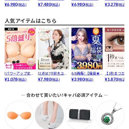
格】7/28再販!谷間
¥6,980
¥7,480
以上】 美スタイ...
売1200枚以上...
¥6,980
ワーレースド
¥3,278
(税込)
(税込)
(税込)
(税込)
め...
プ...
人気アイテムはこちら
[パワーアップ史上
[2点SET][鈴木ユリ
8/8再販!【福袋★
【1秒まつエク
最強5倍盛りアップ
¥1,078
ア(baby)...
¥7,980
ブラセット3点
¥3,980
リュームタイ
¥1,870
(税込)
(税込)
(税込)
(税込)
も...
入】...
ブ...
― 合わせて買いたい!キャバ必須アイテム ―