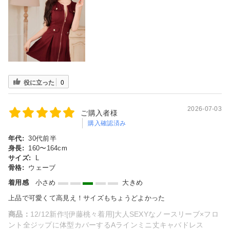
役に立った
0
2026-07-03
ご購入者様
購入確認済み
年代:
30代前半
身長:
160〜164cm
サイズ:
L
骨格:
ウェーブ
着用感
小さめ
大きめ
上品で可愛くて高見え！サイズもちょうどよかった
商品：
12/12新作![伊藤桃々着用]大人SEXYなノースリーブ×フロ
ント全ジップに体型カバーするAラインミニ丈キャバドレス