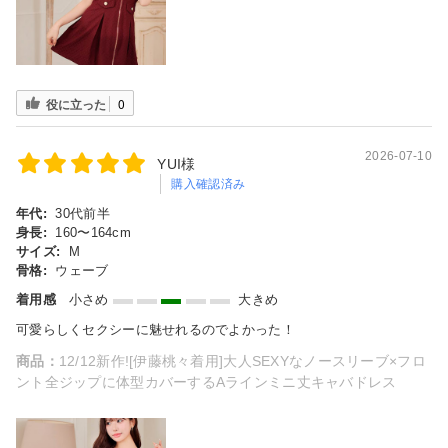
役に立った
0
2026-07-10
YUI様
購入確認済み
年代:
30代前半
身長:
160〜164cm
サイズ:
M
骨格:
ウェーブ
着用感
小さめ
大きめ
可愛らしくセクシーに魅せれるのでよかった！
商品：
12/12新作![伊藤桃々着用]大人SEXYなノースリーブ×フロ
ント全ジップに体型カバーするAラインミニ丈キャバドレス