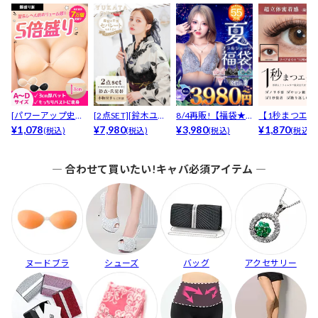
[パワーアップ史上
[2点SET][鈴木ユリ
8/4再販!【福袋★
【1秒まつエク
最強5倍盛りアップ
¥1,078
ア(baby)...
¥7,980
ブラセット3点
¥3,980
リュームタイ
¥1,870
(税込)
(税込)
(税込)
(税込)
も...
入】...
ブ...
― 合わせて買いたい!キャバ必須アイテム ―
ヌードブラ
シューズ
バッグ
アクセサリー