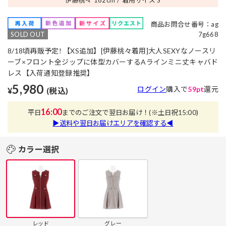
商品お問合せ番号：ag
SOLD OUT
7g668
8/18頃再販予定! 【XS追加】[伊藤桃々着用]大人SEXYなノースリ
ーブ×フロント全ジップに体型カバーするAラインミニ丈キャバド
レス【入荷通知登録推奨】
5,980
ログイン
購入で
59pt
還元
¥
(税込)
16:00
平日
までのご注文で翌日お届け！
(※土日祝15:00)
▶送料や翌日お届けエリアを確認する◀
カラー選択
レッド
グレー