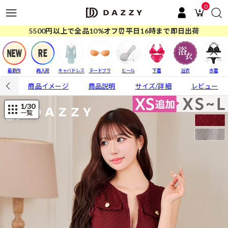
0
5500円以上で全品10%オフ⏰平日16時まで即日出荷
最新作
再入荷
キャバドレス
ヌードブラ
ヒール
下着
浴衣
水着
商品イメージ
商品説明
サイズ/詳細
レビュー
1
/30
一覧