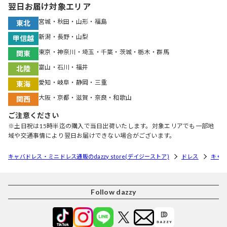
翌日お届け対象エリア
宮城・秋田・山形・福島
東北
新潟・長野・山梨
甲信越
東京・神奈川・埼玉・千葉・茨城・栃木・群馬
関東
富山・石川・福井
北陸
愛知・岐阜・静岡・三重
東海
大阪・京都・滋賀・奈良・和歌山
関西
ご注意ください
※土日祝は15時半迄の購入で当日出荷いたします。対象エリアでも一部地
域や交通事情により翌日お届けできない場合がございます。
キャバドレス・ミニドレス通販のdazzy store(デイジーストア)
ドレス
キャ
Follow dazzy