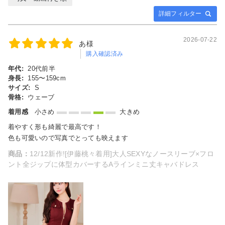
詳細フィルター
2026-07-22
あ様
購入確認済み
年代:
20代前半
身長:
155〜159cm
サイズ:
S
骨格:
ウェーブ
着用感
小さめ
大きめ
着やすく形も綺麗で最高です！
色も可愛いので写真でとっても映えます
商品：
12/12新作![伊藤桃々着用]大人SEXYなノースリーブ×フロ
ント全ジップに体型カバーするAラインミニ丈キャバドレス