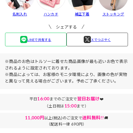
名刺入れ
ハンカチ
補正下着
ストッキング
シェアする
LINEで共有する
Ｘでつぶやく
※商品のお色はトルソーに着せた商品画像が最も近いお色で表示
されるように設定されております。
※商品によっては、お客様のモニタ環境により、画像の色が実物
と異なって見える場合がございます。予めご了承ください。
16:00
翌日お届け
平日
までのご注文で
❤️
15:00
（土日祝は
まで）
11,000円
送料無料!!
以上(税込)のご注文で
🚚
（配送料一律 690円）