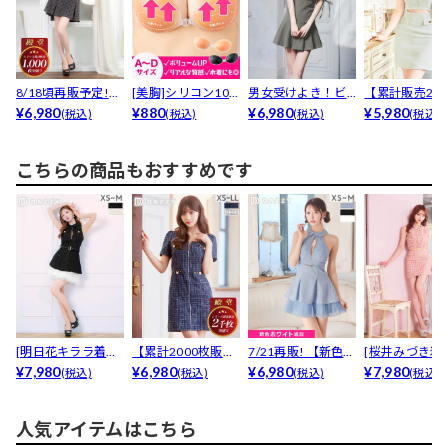
8/18頃再販予定!
[美胸]シリコン10
男女受けよき！ビ
【累計販売250
[明日花キララ着...
¥6,980
0％下厚プッシュ
¥880
ジュー煌めくキャ
¥6,980
以上】[伊藤桃
¥5,980
(税込)
(税込)
(税込)
(税込)
ア...
ミソー...
着...
こちらの商品もおすすめです
[明日花キララ着用]
【累計2000枚販
7/21再販! 【新色ホ
[桜井みづき着
襟付きラメツイー
¥7,980
売】細見え間違い
¥6,980
ワイト追加】[...
¥6,980
小さめ]3日で
¥7,980
(税込)
(税込)
(税込)
(税込)
ド...
なし...
完!...
人気アイテムはこちら