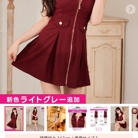
伊藤桃々 162
cm
着用サイズ S