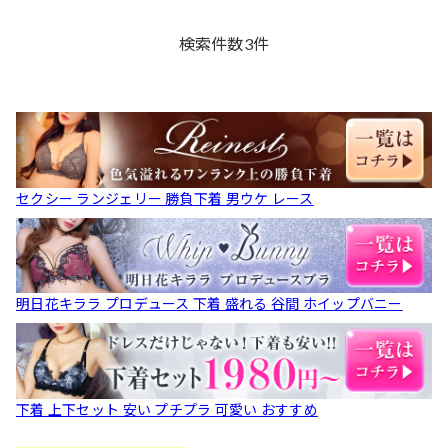
[推し][人気]
気]
バックショーツ[推し][人
気]
検索件数
3
件
セクシー ランジェリー 勝負下着 男ウケ レース
明日花キララ プロデュース 下着 盛れる 谷間 ホイップバニー
下着 上下セット 安い プチプラ 可愛い おすすめ