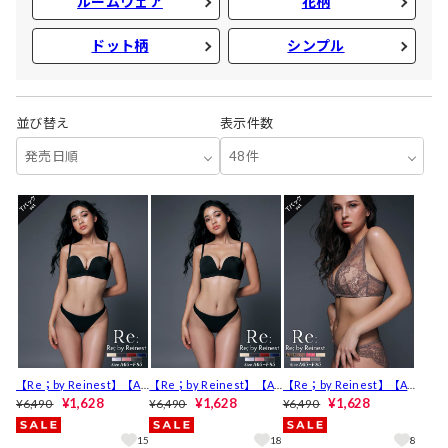
ルームウェア
花柄
ドット柄
シンプル
並び替え
表示件数
発売日順
48件
【Re；by Reinest】【A-
【Re；by Reinest】【A-
【Re；by Reinest】【A-
Fサイズ】DIVA BRA serie
¥1,628
Fサイズ】DIVA BRA serie
¥1,628
Fサイズ】DIVA BRA serie
¥1,628
¥6,490
¥6,490
¥6,490
s Seamless /シームレス
s Seamless /シームレス
s 24h Souffle /24h スフレ
ブラ＆Tバックショーツ
ブラ＆ショーツ[推し][人
ブラジャー＆バック透けT
15
18
8