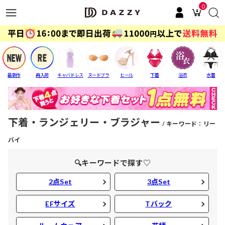
0
最新作
再入荷
キャバドレス
ヌードブラ
ヒール
下着
浴衣
水着
下着・ランジェリー・ブラジャー
キーワード：リー
バイ
🔍キーワードで探す♡
2点Set
3点Set
EFサイズ
Tバック