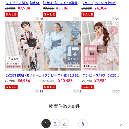
[ワンピース浴衣][3点SE
[2点SET]ホワイト×群青ロ
[2点SET]ベージュ地×ピオ
T][2way] 淡色モダン洋花
¥7,984
ーズ柄浴衣【2026年新作/
¥5,586
ニー柄浴衣【2026年新作/
¥6,384
¥9,980
¥7,980
¥7,980
柄浴衣【2026年新作/YUK
YUKATA by dazzy】
YUKATA by dazzy】
ATA by dazzy】
40
12
21
[2点SET]矢絣×モノトーン
[ワンピース浴衣][3点SE
[ワンピース浴衣][3点SE
ユリ柄浴衣【2026年新作/
¥6,986
T][2way] 薄青色百合×小
¥10,486
T][2way] 甘桃色線画花柄
¥7,984
¥9,980
¥14,980
¥9,980
YUKATA by dazzy】
花柄浴衣【2026年新作/Y
浴衣【2026年新作/YUKAT
UKATA by dazzy】
A by dazzy】
19
12
23
検索件数
230
件
1
2
3
…
5