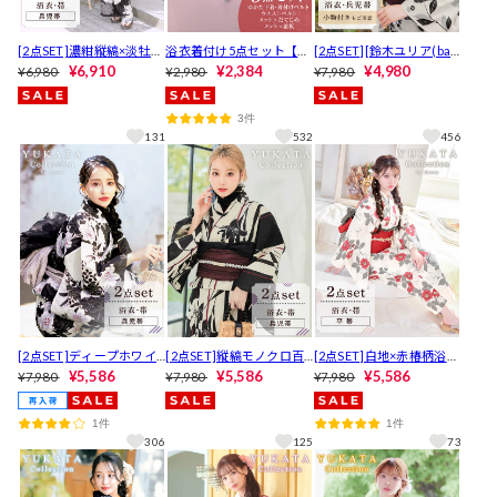
[2点SET]濃紺縦縞×淡牡丹
浴衣着付け5点セット【Y
[2点SET][鈴木ユリア(bab
柄浴衣【YUKATA by dazz
¥6,910
UKATA by dazzy 2025】
¥2,384
y)着用]モノトーン牡丹柄
¥4,980
¥6,980
¥2,980
¥7,980
y 2025】
浴衣【YUKATA by dazzy 2
026】[セパレート浴衣]
3件
131
532
456
[2点SET]ディープホワイ
[2点SET]縦縞モノクロ百
[2点SET]白地×赤椿柄浴衣
ト百合柄浴衣【YUKATA b
¥5,586
合柄浴衣【YUKATA by da
¥5,586
【YUKATA by dazzy 202
¥5,586
¥7,980
¥7,980
¥7,980
y dazzy 2026】
zzy 2025】
5】
1件
1件
306
125
73