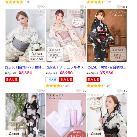
3件
2件
58
9
381
[2点SET]白地×バラ更紗文
[2点SET]ナチュラルダス
[2点SET]黒地×百合柄浴衣
様浴衣【2026年新作/YUK
¥6,384
ティー金魚柄浴衣【YUKA
¥6,980
【YUKATA by dazzy 202
¥5,586
¥7,980
¥7,980
¥7,980
ATA by dazzy】
TA by dazzy 2026】[セパ
5】
レート浴衣]
4件
4件
81
399
249