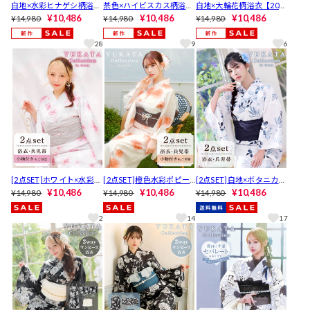
白地×水彩ヒナゲシ柄浴衣
茶色×ハイビスカス柄浴衣
白地×大輪花柄浴衣【2026
【2026年新作/YUKATA by
¥10,486
【2026年新作/YUKATA by
¥10,486
年新作/YUKATA by dazz
¥10,486
¥14,980
¥14,980
¥14,980
dazzy】
dazzy】
y】
28
9
6
[2点SET]ホワイト×水彩ピ
[2点SET]橙色水彩ポピー
[2点SET]白地×ボタニカル
ンク花柄浴衣【2026年新
¥10,486
柄浴衣【2026年新作/YUK
¥10,486
柄浴衣【2026年新作/YUK
¥10,486
¥14,980
¥14,980
¥14,980
作/YUKATA by dazzy】
ATA by dazzy】
ATA by dazzy】
2
14
17