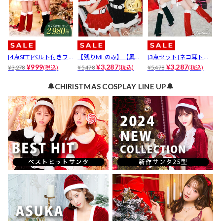
[4点SET]ベルト付きフ
【残りMLのみ】【累計
[3点セット]ネコ耳トッ
レアサンタワンピース
¥999
3万着販売!!】[6点SET]
¥3,287
プス＆ショートパンツ
¥3,287
¥3,278
(税込)
¥5,478
(税込)
¥5,478
(税込)
セット【2025サンタ/コ
ネコ耳ポンチョ＆ミニ
セット【2025サンタ/コ
スプレ】
スカートセット【2025
スプレ】
🔔CHIRISTMAS COSPLAY LINE UP🔔
サンタ/コスプレ】