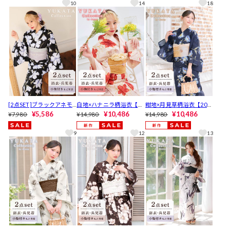
by dazzy】
10
14
18
[2点SET]ブラックアネモ
白地×ハナニラ柄浴衣【20
紺地×月見草柄浴衣【2026
ネ柄浴衣【2026年新作/Y
¥5,586
26年新作/YUKATA by daz
¥10,486
年新作/YUKATA by dazz
¥10,486
¥7,980
¥14,980
¥14,980
UKATA by dazzy】
zy】
y】
9
12
13