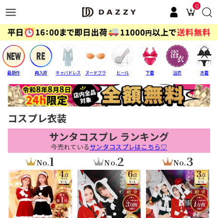
0
最新作
再入荷
キャバドレス
ヌードブラ
ヒール
下着
浴衣
水着
コスプレ衣装
サンタコスプレ ランキング
今売れている
サンタコスプレはこちら♡
1
2
3
No.
No.
No.