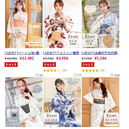
[3点SET]ベージュ地×暖色
[2点SET]フェミニン椿柄
[2点SET]古典天竺牡丹柄
紫陽花柄浴衣【2026年新
¥13,482
浴衣【YUKATA by dazzy 2
¥6,986
浴衣【YUKATA by dazzy 2
¥5,586
¥14,980
¥9,980
¥7,980
作/YUKATA by dazzy】
025】
026】[セパレート浴衣]
1件
1件
23
77
142