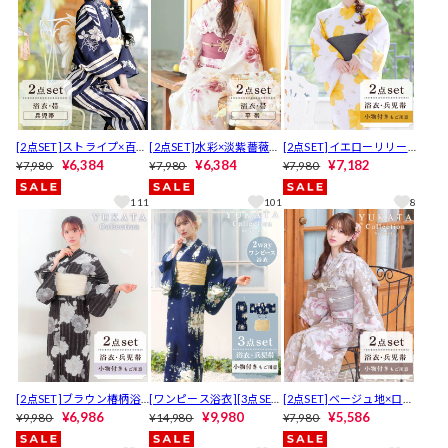
[2点SET]ストライプ×百合
[2点SET]水彩×淡紫薔薇柄
[2点SET]イエローリリー
柄浴衣【YUKATA by dazz
¥6,384
浴衣【YUKATA by dazzy 2
¥6,384
柄浴衣【2026年新作/YUK
¥7,182
¥7,980
¥7,980
¥7,980
y 2025】
025】
ATA by dazzy】
111
101
8
[2点SET]ブラウン椿柄浴
[ワンピース浴衣][3点SE
[2点SET]ベージュ地×ロー
衣【2026年新作/YUKATA
¥6,986
T][2way] 紺色淡黄花柄浴
¥9,980
ズ柄浴衣【2026年新作/Y
¥5,586
¥9,980
¥14,980
¥7,980
by dazzy】
衣【2026年新作/YUKATA
UKATA by dazzy】