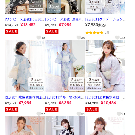
[ワンピース浴衣][3点SE
[ワンピース浴衣] 漆黒×レ
[2点SET]グラデーション
T][2way] モノトーン大判
¥13,482
トロ白薔薇柄[4点SET]【Y
¥7,984
縦縞×薔薇柄浴衣【YUKAT
¥7,980
¥14,980
¥9,980
(税込)
花柄浴衣【2026年新作/Y
UKATA by dazzy 2025】
A by dazzy 2026】】[セパ
2件
UKATA by dazzy】
レート浴衣]
40
65
236
[2点SET]水色紫陽花柄浴
[2点SET]ブルー地×水彩ロ
[2点SET]淡紫色水彩ロー
衣【2026年新作/YUKATA
¥7,984
ーズ柄浴衣【2026年新作/
¥6,384
ズ柄浴衣【2026年新作/Y
¥10,486
¥9,980
¥7,980
¥14,980
by dazzy】
YUKATA by dazzy】
UKATA by dazzy】
27
31
21