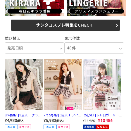
サンタコスプレ特集をCHECK
並び替え
表示件数
発売日順
48件
8/4再販! [3点SET]クラシ
7/16再販![3点SET]アイド
[2点SET]レトロガーリー
カルセーラーコスチュー
¥4,980
ル風チェック制服コスチ
¥5,980
ピオニー浴衣【YUKATA b
¥10,486
¥14,980
(税込)
(税込)
ム【2025ハロウィン/コス
ューム【2025ハロウィン/
y dazzy 2025】
プレ】
コスプレ】