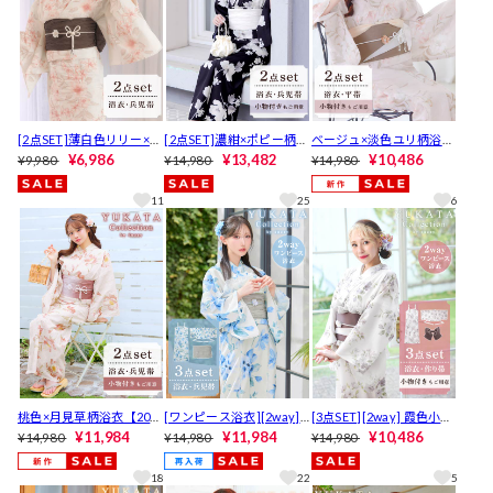
[2点SET]薄白色リリー×花
[2点SET]濃紺×ポピー柄浴
ベージュ×淡色ユリ柄浴衣
柄浴衣【2026年新作/YUK
¥6,986
衣【2026年新作/YUKATA
¥13,482
【2026年新作/YUKATA by
¥10,486
¥9,980
¥14,980
¥14,980
ATA by dazzy】
by dazzy】
dazzy】
11
25
6
桃色×月見草柄浴衣【2026
[ワンピース浴衣][2way]
[3点SET][2way] 霞色小花
年新作/YUKATA by dazz
¥11,984
白地×淡青クチナシ柄浴衣
¥11,984
柄浴衣【2026年新作/YUK
¥10,486
¥14,980
¥14,980
¥14,980
y】
【2026年新作/YUKATA by
ATA by dazzy】
dazzy】
18
22
5