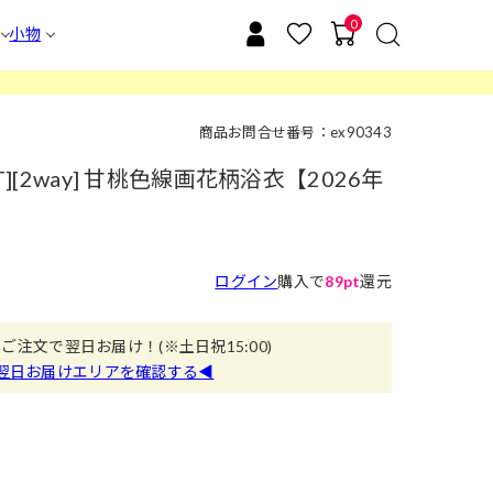
0
小物
商品お問合せ番号：ex90343
T][2way] 甘桃色線画花柄浴衣【2026年
】
ログイン
購入で
89pt
還元
のご注文で翌日お届け！
(※土日祝15:00)
翌日お届けエリアを確認する◀