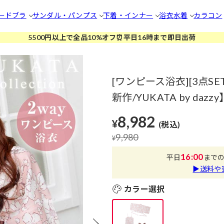
ードブラ
サンダル・パンプス
下着・インナー
浴衣
水着
カラコン
5500円以上で全品10%オフ⏰平日16時まで即日出荷
[ワンピース浴衣][3点SE
新作/YUKATA by dazzy
8,982
¥
(税込)
9,980
¥
16:00
平日
まで
▶送料や
カラー選択