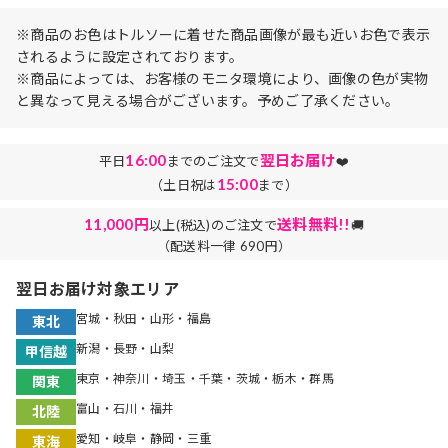
※商品のお色はトルソーに着せた商品画像が最も近いお色で表示
されるように設定されております。
※商品によっては、お客様のモニタ環境により、画像の色が実物
と異なって見える場合がございます。予めご了承ください。
16:00
翌日お届け
平日
までのご注文で
❤️
15:00
（土日祝は
まで）
11,000円
送料無料!!
以上(税込)のご注文で
🚚
（配送料一律 690円）
翌日お届け対象エリア
宮城・秋田・山形・福島
東北
新潟・長野・山梨
甲信越
東京・神奈川・埼玉・千葉・茨城・栃木・群馬
関東
富山・石川・福井
北陸
愛知・岐阜・静岡・三重
東海