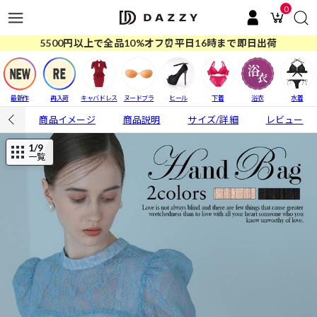
0
5500円以上で全品10%オフ⏰平日16時まで即日出荷
最新作
再入荷
キャバドレス
ヌードブラ
ヒール
下着
浴衣
水着
商品イメージ
商品説明
サイズ/詳細
レビュー
1
/9
一覧