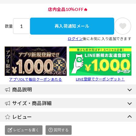
店内全品10％OFF🔥
再入荷通知メール
数量
ログイン
後にお気に入り追加できます
LINE登録でクーポンゲット！
アプリDLで毎日クーポンあたる
商品説明
サイズ・商品詳細
レビュー
レビューを書く
質問する