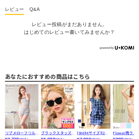
レビュー
Q&A
レビュー投稿がまだありません。
はじめてのレビュー書いてみませんか？
あなたにおすすめの商品はこちら
リブメローフリル
ブラックスタッズ
[SM/Mサイズ][2ピ
Flower柄ラメ
キャミソール&...
サングラス
ース]バイカラ...
ライプシフォンブ