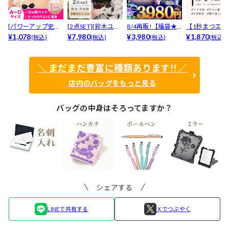
[パワーアップ史上
[2点SET][鈴木ユリ
8/4再販!【福袋★
【1秒まつエク
最強5倍盛りアップ
¥1,078
ア(baby)...
¥7,980
ブラセット3点
¥3,980
リュームタイ
¥1,870
(税込)
(税込)
(税込)
(税込)
も...
入】...
ブ...
＼ まだまだ豊富に種類あります!! ／
店内のバッグをもっと見る
バッグの中身はそろってますか？
シェアする
LINEで共有する
Ｘでつぶやく