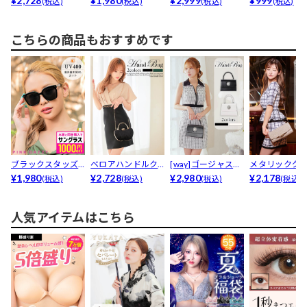
¥2,728
¥1,980
¥2,999
¥999
(税込)
(税込)
(税込)
(税込)
こちらの商品もおすすめです
ブラックスタッズ
ベロアハンドルク
[way]ゴージャスビ
メタリックグ
サングラス
¥1,980
ラッチバッグ
¥2,728
ジュースクエアハ...
¥2,980
タークラッチ
¥2,178
(税込)
(税込)
(税込)
(税込)
グ
人気アイテムはこちら