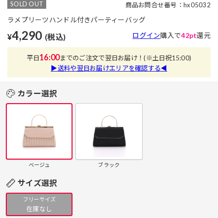
SOLD OUT
商品お問合せ番号：hx05032
ラメプリーツハンドル付きパーティーバッグ
4,290
ログイン
購入で
42pt
還元
¥
(税込)
16:00
平日
までのご注文で翌日お届け！
(※土日祝15:00)
▶送料や翌日お届けエリアを確認する◀
カラー選択
ベージュ
ブラック
サイズ選択
フリーサイズ
在庫なし