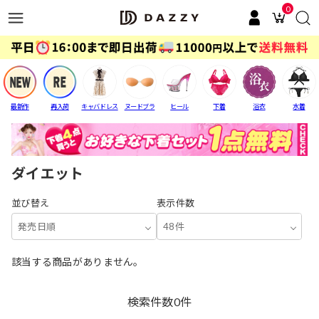
0
最新作
再入荷
キャバドレス
ヌードブラ
ヒール
下着
浴衣
水着
ダイエット
並び替え
表示件数
発売日順
48件
該当する商品がありません。
検索件数
0
件