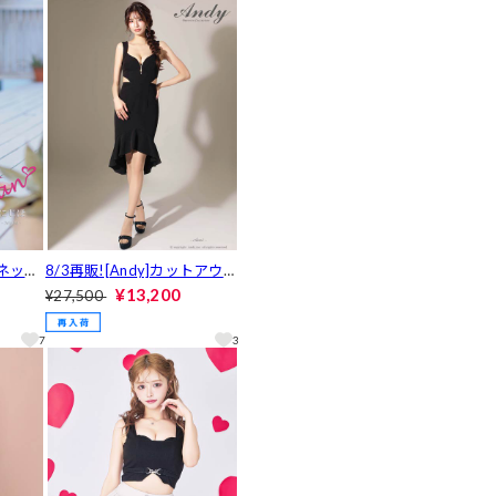
ーネック
8/3再販![Andy]カットアウタ
ラムA
ーファスナーフレアテールミ
¥13,200
¥27,500
レス[A
ニ丈キャバドレス[AN-ON30
29]
7
3