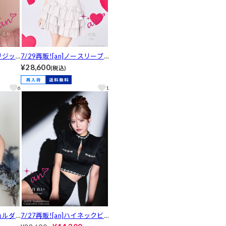
スリジッ
7/29再販![an]ノースリーブ
ューA
ビジューボタンティアードフ
¥28,600
(税込)
レス[A
リルAラインミニ丈セットア
ップ[AOC-4064]
6
1
ショルダ
7/27再販![an]ハイネックビ
アップ
ジューファスナー半袖タイト