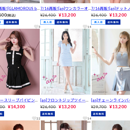
再販![GLAMOROUS by
7/16再販![an]ワンカラーオ
7/16再販![an]ドッ
y]2way襟付きジップベ
フショルビジューボタンタイ
リーブ襟付きフロント
600
¥13,200
¥13,200
¥26,400
¥26,400
(税込)
モチーフタイトミニ丈キ
トミニ丈キャバドレス[AOC-
プリーツAラインミニ
レス[GMS-V913]
4001]
バドレス[AOC-4106]
3
14
]ノースリーブパイピング
[an]フロントジップツイード
[an]チェーンライン
ーツAラインミニ丈キャ
チェーンラインタイトミニ丈
ーボックスプリ―ツセ
¥14,300
¥13,200
¥13,200
600
¥26,400
¥29,700
ス[AOC-3406]
キャバドレス[AOC-3706]
ップドレス[AOC-3683
22
14