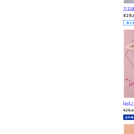
7/21
And
¥28,
ルト
ャバド
[an
プリ
¥28,
バドレ