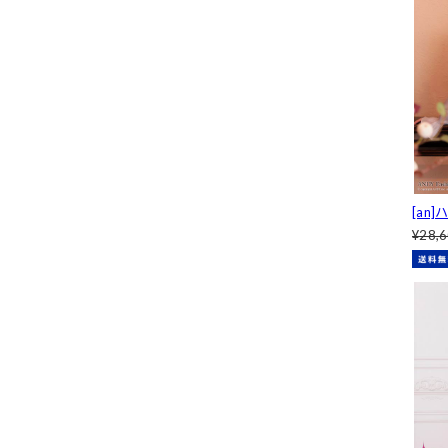
[an
ルオ
¥28,
ミニセ
3]