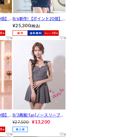
0倍】
8/6新作!【ポイント20倍】
ントベア
[GLAMOROUS by Andy]ラメ
¥25,300
(税込)
丈キャ
ホルターネックフロントジッ
]
プタイトミニ丈キャバドレス
0
0
[GMS-V912]
倍】[a
8/3再販![an]ノースリーブフ
スリボン
リル胸元ジップバックオープ
¥13,200
¥27,500
ンロン
ンAラインミニ丈キャバドレ
-415
ス[AOC-3963]
0
6