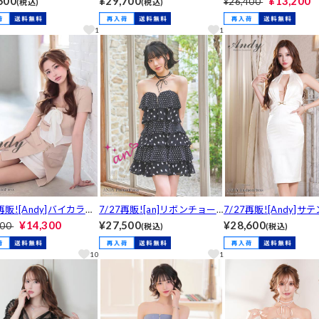
600
¥29,700
¥13,200
¥26,400
(税込)
(税込)
インミニ丈キャバドレス
ラインロング丈キャバドレス
ミニ丈キャバドレス[AO
-4143]
[AN-ON3119]
40]
1
1
7再販![Andy]バイカラー
7/27再販![an]リボンチョー
7/27再販![Andy]サ
エアネックフロントリボ
カー付きドットティアードフ
ターネックチェーンベ
¥14,300
¥27,500
¥28,600
700
(税込)
(税込)
袖タイトミニ丈セットア
リルベアAラインミニ丈キャ
チーフタイト膝丈キャ
N-ON2926]
バドレス[AOC-4142]
ス[AN-ON3104]
10
1