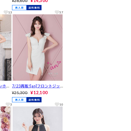
¥14,300
¥28,600
C-34
ミニセットアップ[AOC-390
2]
13
57
テンホル
7/23再販![an]フロントジッ
ルトモ
プバックリボンフリルレース
¥12,100
¥25,300
バドレ
タイトミニ丈キャバドレス[A
OC-3479]
3
10