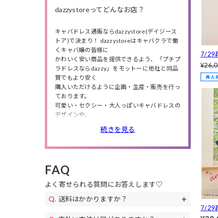
dazzystoreってどんなお店？
キャバドレス通販ならdazzystore(デイジース
トア)で決まり！ dazzystoreはキャバクラで働
くキャバ嬢の皆様に
7/29
かわいく安い商品を提供できるよう、「プチプ
ジュ
¥26,
ラドレスならdazzy」をモットーに他社と同品
タイト
質でもより安く
5]
購入いただけるように企画・生産・販売を行っ
ております。
可愛い・セクシー・大人っぽいキャバドレスの
デザインや、
小さいサイズから大きいサイズまで商品数は豊
続きを見る
富に❤
人気のミニドレス・ロングドレスの他にも、
高級ドレス・韓国ドレス、結婚式・特別な日に
ピッタリのパーティードレスや、
FAQ
私服や同伴で使えるワンピースも多数取り扱っ
ているので、
よく寄せられる質問にお答えします♡
シチュエーションやニーズによってドレスが選
べます。
送料はかかりますか？
また、送料無料やセールも随時開催！
7/2
送料は全国一律690円(税込)になります。
お得なクーポンも配布!下着やアクセサリー、
クリ