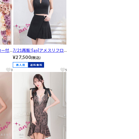
ーカー付
7/21再販![an]アメスリフロ
フリル
ントジップビジューリボンプ
¥27,500
(税込)
ャバド
リーツAラインミニ丈セット
アップ[AOC-4108]
3
5