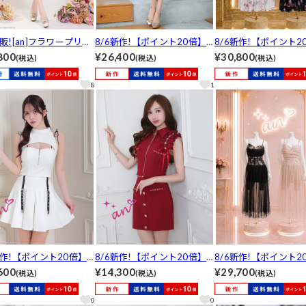
再販![an]フラワープリン
8/6新作!【ポイント20倍】
8/6新作!【ポイント2
ロスホルターフィッシュ
[Andy]ベアトップサテンフロ
[Andy]フラワープリ
800
¥26,400
¥30,800
(税込)
(税込)
(税込)
ルAラインロング丈キャ
ントジップタイトミニ丈キャ
トップAラインロング
ス[AOC-4072]
バドレス[AN-ON3084]
バドレス[AN-ON3116
8
1
新作!【ポイント20倍】[a
8/6新作!【ポイント20倍】[a
8/6新作!【ポイント20
アメスリフロントジップベ
n]襟付きジップギャザービジ
n]キャミソールレー
600
¥14,300
¥29,700
(税込)
(税込)
(税込)
プリーツAラインミニ丈
ュータイトミニ丈セットアッ
フロントジップAライ
トアップキャバドレス[A
プキャバドレス[AOC-3974]
グ丈キャバドレス[AOC
0
0