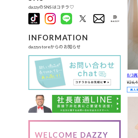
OC-4
dazzyのSNSはコチラ♡
INFORMATION
dazzystoreからのお知らせ
8/3
アー
¥26,
イン
C-39
WELCOME DAZZY