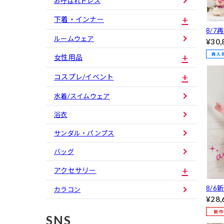
お呼ばれドレス
下着・インナー
8/7
ルームウェア
トク
¥30,
テー
女性用品
バドレ
コスプレ/イベント
水着/スイムウェア
浴衣
サンダル・パンプス
バッグ
アクセサリー
8/6
カラコン
n]
¥28,
ルト
SNS
セッ