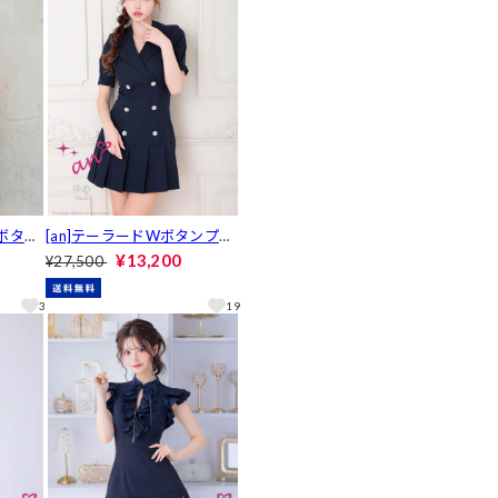
トボタン
[an]テーラードWボタンプリ
袖タイ
ーツAラインミニ丈キャバド
¥13,200
¥27,500
AOC-
レス[AOC-3895]
3
19