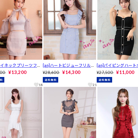
]ハイネックプリーツフリ
[an]ハートビジューフリルフ
[an]パイピングハー
ープンショルダータイト
ロントラインタイトミニ丈キ
2wayリボンチュール
¥13,200
¥14,300
¥11,000
600
¥28,600
¥27,500
ットアップ[AOC-379
ャバドレス[AOC-3845]
トミニ丈キャバドレス[
3842]
18
21