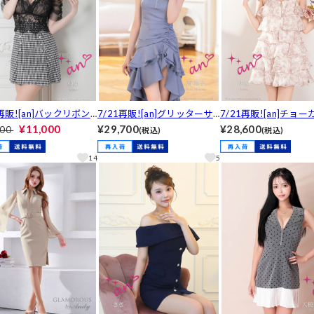
1再販![an]バックリボン
7/21再販![an]グリッターサ
7/21再販![an]チョ
ールレース千鳥格子柄A
テンフリルフィッシュテール
きフラワーティアード
¥11,000
¥29,700
¥28,600
400
(税込)
(税込)
ンミニ丈キャバドレス[A
キャバドレス[AOC-4046]
ベアAラインミニ丈キ
486]
レス[AOC-4105]
14
5