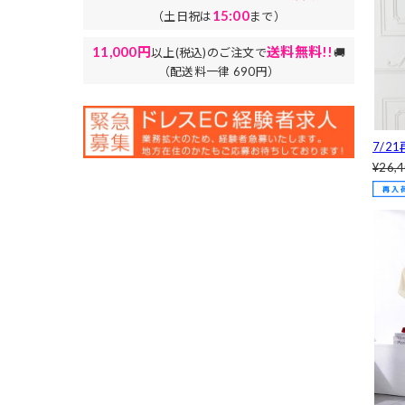
15:00
（土日祝は
まで）
11,000円
送料無料!!
以上(税込)のご注文で
🚚
（配送料一律 690円）
7/2
チュ
¥26,
ライ
OC-3