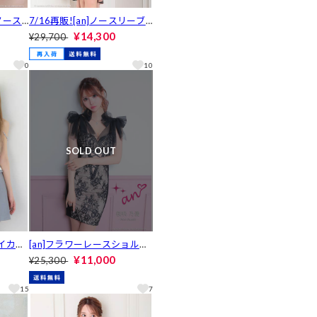
トノース
7/16再販![an]ノースリーブ
ジップ
リボンシアーレースパールビ
¥14,300
¥29,700
丈キャ
ジューマーメイドキャバドレ
ス[AOC-3717]
0
10
SOLD OUT
バイカラ
[an]フラワーレースショルダ
ットア
ーリボンサイド切り替えタイ
¥11,000
¥25,300
]
トミニ丈キャバドレス[AOC-
3591]
15
7