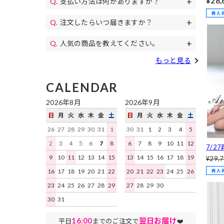
¥28,
支払い方法は何がありますか？
11,000円(税込)以上のご注文で送料無料
パンプス、
Aラ
代金引換、クレジットカード、各携帯キ
になります。毎月イベントで送料無料の
コスプレ、カラコン等もご用意♪
[AOC
注文したらいつ届きますか？
土日祝日も午後遅くまで当日発送しており
ャリア決済、RPay(楽天Pay)、NP後払
日もあります。
すぐにお届けします。
予約商品を除き、平日は16時まで、土日
い、Paidyがご利用いただけます。
人気の商品を教えてください。
祝日は15時までのご注文を原則として当
デイジーストアで人気の商品はこちらの
日発送いたします。地域ごとにお届け迄
もっと見る
ランキング
をご確認ください。
にかかる日数はこちらをご確認くださ
い。
CALENDAR
2026年8月
2026年9月
日
月
火
水
木
金
土
日
月
火
水
木
金
土
26
27
28
29
30
31
1
30
31
1
2
3
4
5
2
3
4
5
6
7
8
6
7
8
9
10
11
12
7/2
スク
9
10
11
12
13
14
15
13
14
15
16
17
18
19
¥29,
ン半
16
17
18
19
20
21
22
20
21
22
23
24
25
26
ップ[A
23
24
25
26
27
28
29
27
28
29
30
30
31
16:00
翌日お届け
平日
までのご注文で
❤️