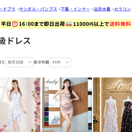
ードブラ
サンダル・パンプス
下着・インナー
浴衣
水着
カラコン
級ドレス
替え
発売日順
表示件数
48件