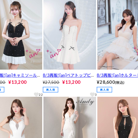
125]
1]
再販![an]キャミソールシ
8/3再販![an]ベアトップビジ
8/3再販![an]ホルタ
ラメビジューリボンAラ
ューリボンプリーツAライン
シフォンプリーツペプ
¥13,200
¥13,200
¥28,600
400
¥27,500
(税込)
ミニ丈キャバドレス[AO
ミニ丈キャバドレス[AOC-0]
ラインミニ丈キャバド
99]
OC-4083]
22
3