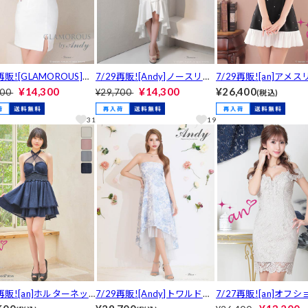
再販![GLAMOROUS]ビ
7/29再販![Andy]ノースリー
7/29再販![an]アメ
ーウエストシアーレース
ブジップショルダーリボンフ
プラインストーンビジ
¥14,300
¥14,300
¥26,400
000
¥29,700
(税込)
ミニドレス[GMS-V78
ィッシュテールマーメイドロ
ラインミニ丈キャバド
ング丈キャバドレス[AN-ON
OC-4107]
31
19
3011]
9再販![an]ホルターネッ
7/29再販![Andy]トワルドジ
7/27再販![an]オフ
ボンシャーリングジップ
ュイフィッシュテールベアA
ーオールレースジップ