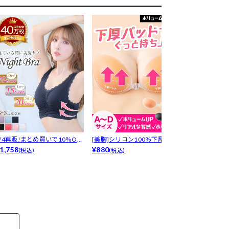
8/4再販!まとめ買いで10％OF
[美胸]シリコン100％下厚プッ
LRデリケート
！...
1,758
シュア...
¥880
プ-[デ...
¥1,650
(税込)
(税込)
(税込)