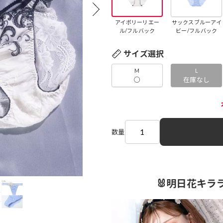
アイボリーリエー
サックスブルーアイ
ル/フルバック
ビー/フルバック
サイズ選択
M
L
○
在庫なし
数量
🐰明日花キラ