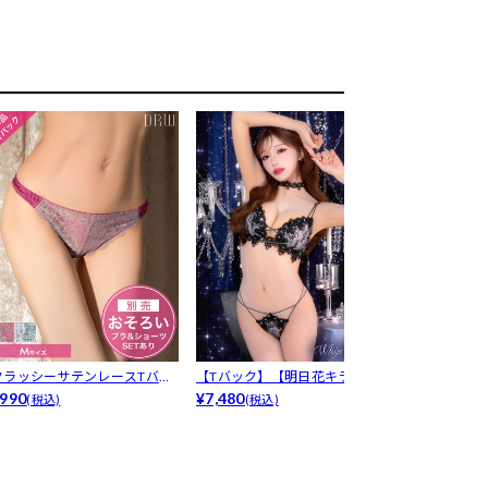
クラッシーサテンレースTバッ
【Tバック】【明日花キララプ
【明日花キラ
クショーツ...
990
ロデュース...
¥7,480
WhipB...
¥1,980
(税込)
(税込)
(税込)