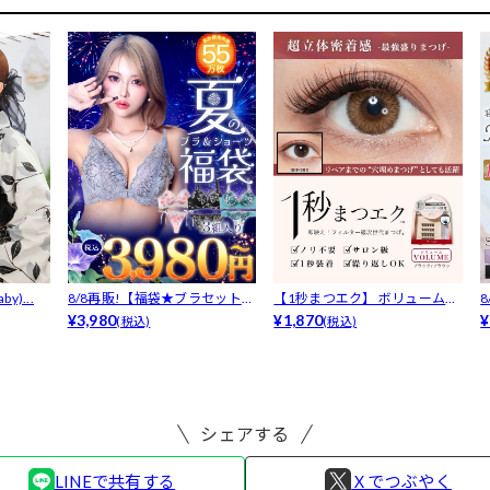
y)...
8/8再販!【福袋★ブラセット3
【1秒まつエク】 ボリュームタ
点入】...
¥3,980
イプ ブ...
¥1,870
F
¥
(税込)
(税込)
シェアする
LINEで共有する
Ｘでつぶやく