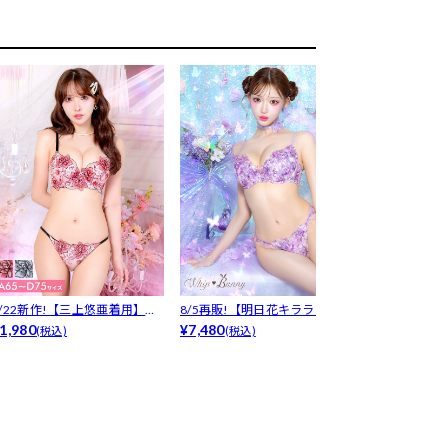
7/22新作!【三上悠亜着用】ブ
8/5再販!【明日花キララプロデ
【Tバック】
ーミ...
1,980
ュース...
¥7,480
ロデュース...
¥7,480
(税込)
(税込)
(税込)