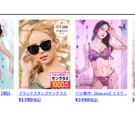
】【明日
ブラックスタッズサングラス
7/17新作!【Reinest】ミステ...
¥1,980
¥3,960
ル
¥
(税込)
(税込)