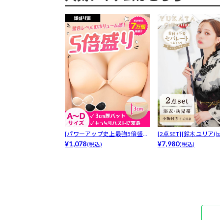
[パワーアップ史上最強5倍盛り
[2点SET][鈴木ユリア(bab
アップも...
¥1,078
¥7,980
(税込)
(税込)