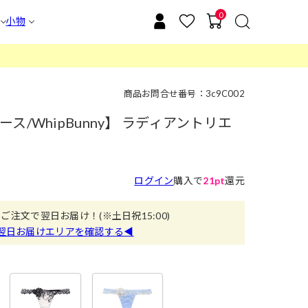
0
小物
商品お問合せ番号：3c9C002
/WhipBunny】 ラディアントリエ
ログイン
購入で
21pt
還元
のご注文で翌日お届け！
(※土日祝15:00)
翌日お届けエリアを確認する◀