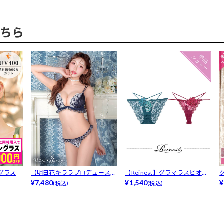
ちら
グラス
【明日花キララプロデュース/
【Reinest】グラマラスピオニ
WhipB...
¥7,480
ーコ...
¥1,540
¥
(税込)
(税込)