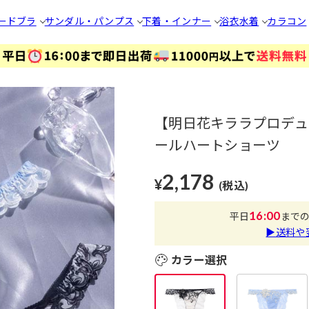
ードブラ
サンダル・パンプス
下着・インナー
浴衣
水着
カラコン
【明日花キララプロデュース
ールハートショーツ
2,178
¥
(税込)
16:00
平日
まで
▶送料や
カラー選択