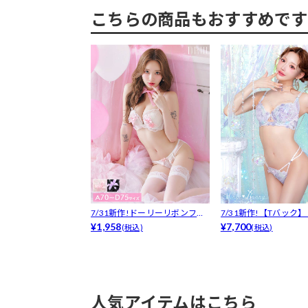
こちらの商品もおすすめです
7/31新作!ドーリーリボンフリ
7/31新作!【Tバック
ルブラ...
¥1,958
花キラ...
¥7,700
(税込)
(税込)
人気アイテムはこちら