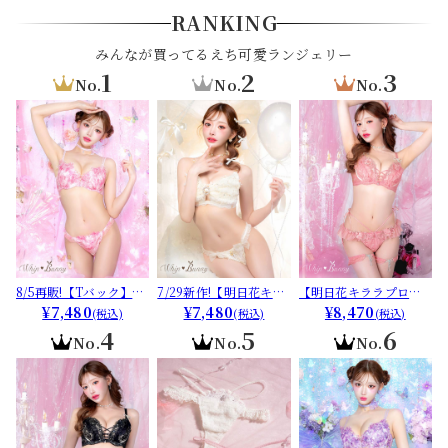
RANKING
みんなが買ってるえち可愛ランジェリー
1
2
3
No.
No.
No.
8/5再販!【Tバック】
7/29新作!【明日花キラ
【明日花キララプロデ
【明日花キララプロデ
¥7,480
ラプロデュース/WhipB
¥7,480
ュース/WhipBunny】
¥8,470
(税込)
(税込)
(税込)
ュース/WhipBunny】L
unny】Shiny Ribbon
Queen Rose Bijou Bra
4
5
6
No.
No.
No.
umiere Peony Bra&T-
Tulle Bra&Shorts / シ
&Shorts/ クイーンロー
back / ルミエールピオ
ャイニーリボンチュー
ズビジューブラ＆ショ
ニーブラ＆Tバック[推
ルブラ＆ショーツ[推し]
ーツ[推し]
し]