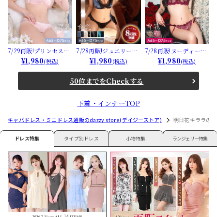
7/29再販!プリンセスリ
7/28再販!ジュエリーサ
7/28再販!ヌーディーレ
ボンガーリー育乳ブラ
¥1,980
テンレース育乳脇高ブ
¥1,980
ース育乳ブラジャー&サ
¥1,980
(税込)
(税込)
(税込)
ジャー&フルバックショ
ラジャー&バック透けフ
イド紐バック透けフル
ーツ[推し][人気]
ルバックショーツ[推し]
バックショーツ[推し]
50位までをCheckする
[人気]
[人気]
下着・インナーTOP
キャバドレス・ミニドレス通販のdazzy store(デイジーストア)
明日花キララのオリ
ドレス特集
タイプ別ドレス
小物特集
ランジェリー特集