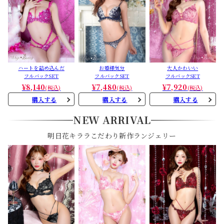
ハートを詰め込んだ
お姫様気分
大人かわいい
フルバックSET
フルバックSET
フルバックSET
¥8,140
¥7,480
¥7,920
(税込)
(税込)
(税込)
購入する
購入する
購入する
NEW ARRIVAL
明日花キララこだわり新作ランジェリー