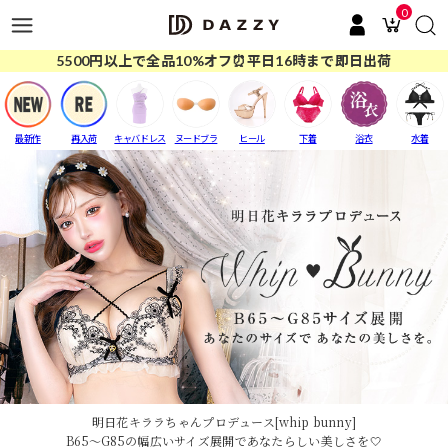
0
5500円以上で全品10%オフ⏰平日16時まで即日出荷
最新作
再入荷
キャバドレス
ヌードブラ
ヒール
下着
浴衣
水着
明日花キララちゃんプロデュース[whip bunny]
B65～G85の幅広いサイズ展開であなたらしい美しさを🤍