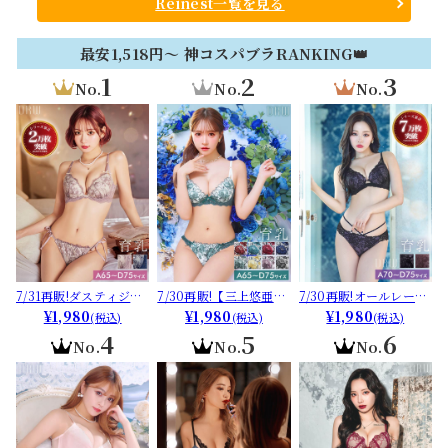
Reinest一覧を見る
[推し]
[推し]
ジャー&バック透けTバ
ックショーツ[推し]
最安1,518円～ 神コスパブラRANKING👑
1
2
3
No.
No.
No.
7/31再販!ダスティジュ
7/30再販!【三上悠亜着
7/30再販!オールレース
エルフラワー育乳脇高
¥1,980
用】ゴージャスフラワ
¥1,980
カットストリング育乳
¥1,980
(税込)
(税込)
(税込)
ブラジャー&サイド紐バ
ーパール育乳脇高ブラ
脇高ブラジャー&バック
4
5
6
No.
No.
No.
ック透けフルバックシ
ジャー&フルバックショ
透けフルバックショー
ョーツ[推し][人気]
ーツ[推し][人気]
ツ [推し][人気]