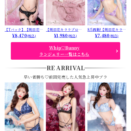
【Tバック】【明日花キ
【明日花キララプロデ
8/5再販!【明日花キララ
ララプロデュース/Whi
¥8,470
ュース/WhipBunny】
¥1,980
プロデュース/WhipBu
¥7,480
(税込)
(税込)
(税込)
pBunny】Queen Rose
Sweet Shaggy Knit Sh
nny】Lumiere Peony
Bijou Bra&T-back/ ク
orts / スウィートシャ
Bra&Shorts / ルミエ
Whip♡Bunny
イーンローズビジュー
ギーニットショーツ
ールピオニーブラ＆シ
ランジェリー一覧はこちら
ブラ＆Tバック[推し]
ョーツ[推し]
RE ARRIVAL
早い者勝ち♡前回完売した人気急上昇中ブラ