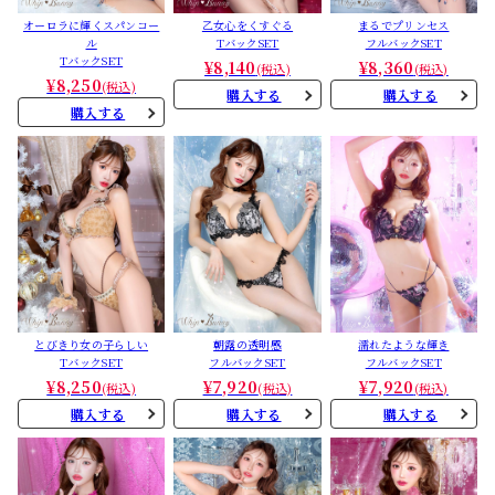
オーロラに輝くスパンコー
乙女心をくすぐる
まるでプリンセス
ル
TバックSET
フルバックSET
TバックSET
¥8,140
¥8,360
(税込)
(税込)
¥8,250
(税込)
購入する
購入する
購入する
とびきり女の子らしい
朝露の透明感
濡れたような輝き
TバックSET
フルバックSET
フルバックSET
¥8,250
¥7,920
¥7,920
(税込)
(税込)
(税込)
購入する
購入する
購入する