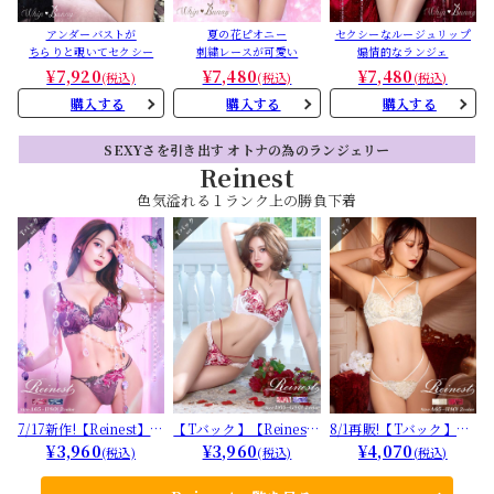
アンダーバストが
夏の花ピオニー
セクシーなルージュリップ
ちらりと覗いてセクシー
刺繍レースが可愛い
煽情的なランジェ
¥7,920
¥7,480
¥7,480
(税込)
(税込)
(税込)
購入する
購入する
購入する
SEXYさを引き出す オトナの為のランジェリー
Reinest
色気溢れる１ランク上の勝負下着
7/17新作!【Reinest】ミ
【Tバック】【Reines
8/1再販!【Tバック】
スティックフラワーブ
¥3,960
t】エレガントリリーブ
¥3,960
【Reinest】【永尾まり
¥4,070
(税込)
(税込)
(税込)
ルームブラジャー&バッ
ルームブラジャー&バッ
や着用】レーヴブロッ
ク透けTバックショーツ
ク透けTバックショーツ
サムレースアップブラ