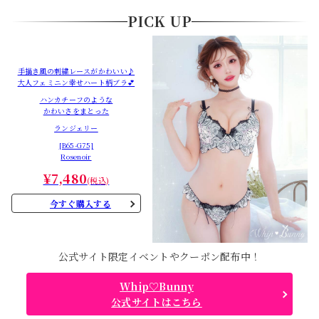
PICK UP
手描き風の刺繍レースがかわいい♪
大人フェミニン幸せハート柄ブラ💕
ハンカチーフのような
かわいさをまとった
ランジェリー
[B65-G75]
Rosenoir
¥7,480
(税込)
今すぐ購入する
公式サイト限定イベントやクーポン配布中！
Whip♡Bunny
公式サイトはこちら