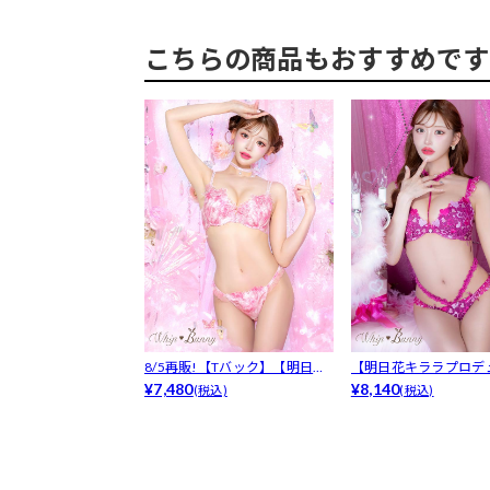
こちらの商品もおすすめです
8/5再販!【Tバック】【明日花
【明日花キララプロデ
キララ...
¥7,480
WhipB...
¥8,140
(税込)
(税込)