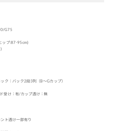
70/G75
ヒップ:87-95cm)
)
ホック：バック2段3列（B～Gカップ）
ッド受け：有/カップ透け：無
ロント透け一部有り