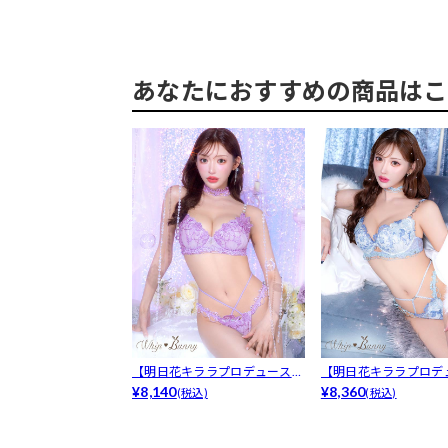
あなたにおすすめの商品はこ
【明日花キララプロデュース/
【明日花キララプロデ
WhipB...
¥8,140
WhipB...
¥8,360
(税込)
(税込)