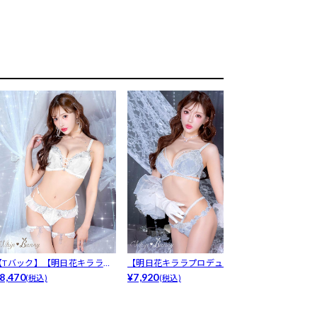
【Tバック】【明日花キララプ
【明日花キララプロデュース/
【明日花キラ
ロデュース...
8,470
WhipB...
¥7,920
WhipB...
¥7,920
(税込)
(税込)
(税込)