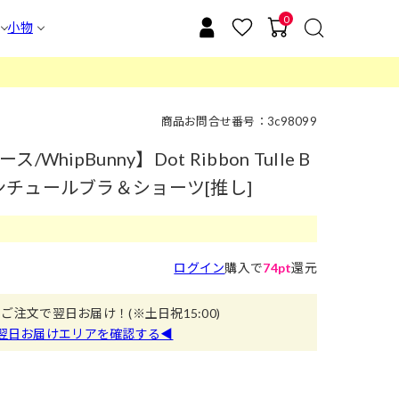
0
小物
商品お問合せ番号：3c98099
ipBunny】Dot Ribbon Tulle B
トリボンチュールブラ＆ショーツ[推し]
ログイン
購入で
74pt
還元
のご注文で翌日お届け！
(※土日祝15:00)
翌日お届けエリアを確認する◀