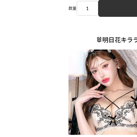
数量
🐰明日花キラ