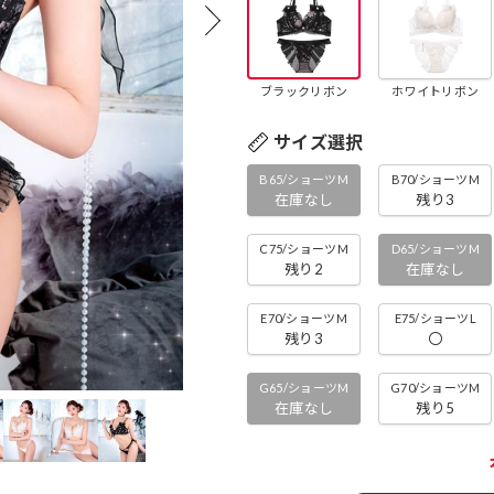
ブラックリボン
ホワイトリボン
サイズ選択
B65/ショーツM
B70/ショーツM
在庫なし
残り3
C75/ショーツM
D65/ショーツM
残り2
在庫なし
E70/ショーツM
E75/ショーツL
残り3
〇
G65/ショーツM
G70/ショーツM
在庫なし
残り5