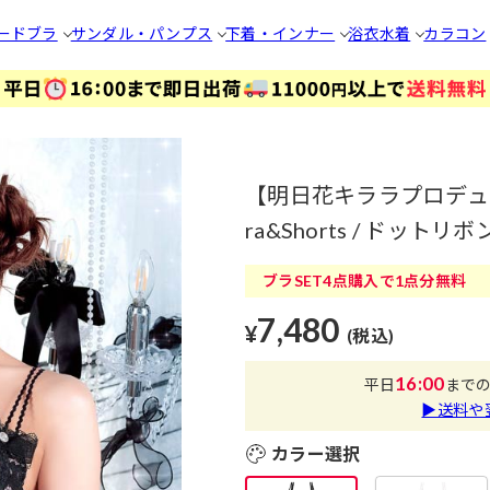
ードブラ
サンダル・パンプス
下着・インナー
浴衣
水着
カラコン
【明日花キララプロデュース/Wh
ra&Shorts / ドッ
ブラSET4点購入で1点分無料
7,480
¥
(税込)
16:00
平日
まで
▶送料や
カラー選択