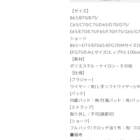
【サイズ】
B65/B70/B75/
C65/C70/C75/D65/D70/D75/
E65/E70/E75/F65/F70/F75/G65/G
ショーツ
B65～D75/EFG65/EFG70:Mサイズ(
EFG75のみ:Lサイズ(ヒップ92-100cm
【素材】
ポリエステル・ナイロン・その他
【仕様】
[ブラジャー]
ワイヤー：有(Ｌ字ソフトワイヤー)/
[パッド]
内蔵パッド：無/付属パッド：有/パ
[ストラップ]
取り外し：不可(調節可)
[ショーツ]
フルバック/クロッチ当て布：有/ フ
■備考