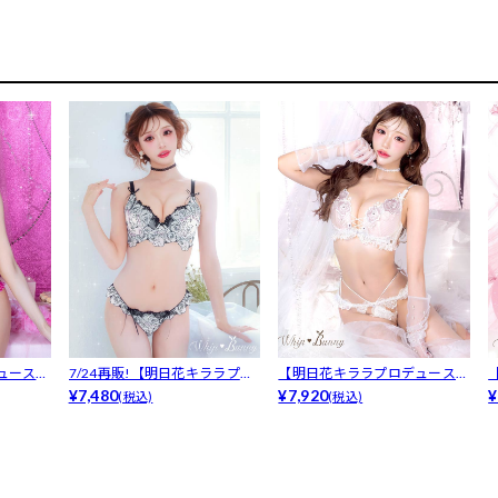
ュース/
7/24再販!【明日花キララプロ
【明日花キララプロデュース/
デュー...
¥7,480
WhipB...
¥7,920
W
¥
(税込)
(税込)