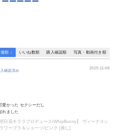
価順 ↓
いいね数順
購入確認順
写真・動画付き順
2025-11-06
購入確認済み
可愛かった セクシーだし
ばれました
明日花キララプロデュース/WhipBunny】 ヴィーナスシ
ラワーブラ＆ショーツ/ピンク [推し]