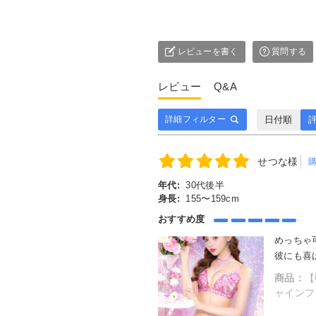
レビューを書く
質問する
レビュー
Q&A
日付順
評
詳細フィルター
せつな様
年代:
30代後半
身長:
155〜159cm
おすすめ度
めっちゃ
彼にも喜
商品：
【
ャインフ