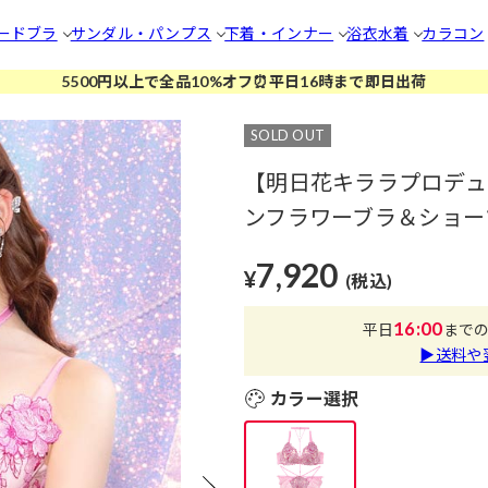
ードブラ
サンダル・パンプス
下着・インナー
浴衣
水着
カラコン
5500円以上で全品10%オフ⏰平日16時まで即日出荷
SOLD OUT
【明日花キララプロデュース
ンフラワーブラ＆ショーツ
7,920
¥
(税込)
16:00
平日
まで
▶送料や
カラー選択