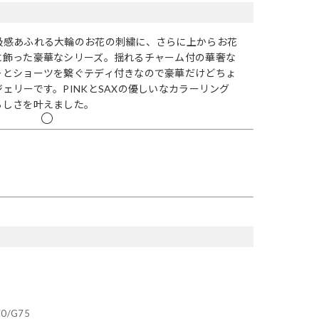
級感あふれる大輪のお花の刺繍に、さらに上からお花
に飾った豪華なシリーズ。揺れるチャーム付の華奢な
ーとショーツを繋ぐテディ付きなので豪華だけどちょ
ェリーです。PINKとSAXの優しいなカラーリング
らしさを叶えました。
70/G75