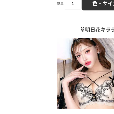
色・サイ
数量
🐰明日花キラ