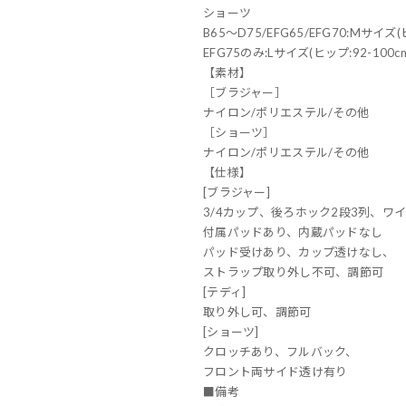
ショーツ
B65～D75/EFG65/EFG70:Mサイズ(
EFG75のみ:Lサイズ(ヒップ:92-100c
【素材】
［ブラジャー］
ナイロン/ポリエステル/その他
［ショーツ］
ナイロン/ポリエステル/その他
【仕様】
[ブラジャー]
3/4カップ、後ろホック2段3列、ワ
付属パッドあり、内蔵パッドなし
パッド受けあり、カップ透けなし、
ストラップ取り外し不可、調節可
[テディ]
取り外し可、調節可
[ショーツ]
クロッチあり、フルバック、
フロント両サイド透け有り
■備考