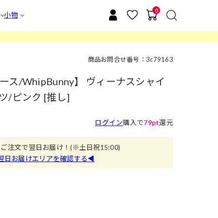
0
小物
商品お問合せ番号：3c79163
/WhipBunny】 ヴィーナスシャイ
/ピンク [推し]
ログイン
購入で
79pt
還元
のご注文で翌日お届け！
(※土日祝15:00)
翌日お届けエリアを確認する◀