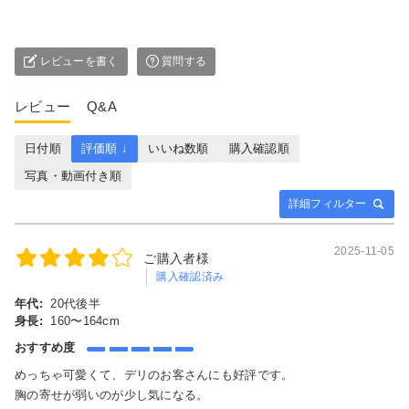
レビューを書く
質問する
レビュー
Q&A
日付順
評価順 ↓
いいね数順
購入確認順
写真・動画付き順
詳細フィルター
2025-11-05
ご購入者様
購入確認済み
年代:
20代後半
身長:
160〜164cm
おすすめ度
めっちゃ可愛くて、デリのお客さんにも好評です。
胸の寄せが弱いのが少し気になる。