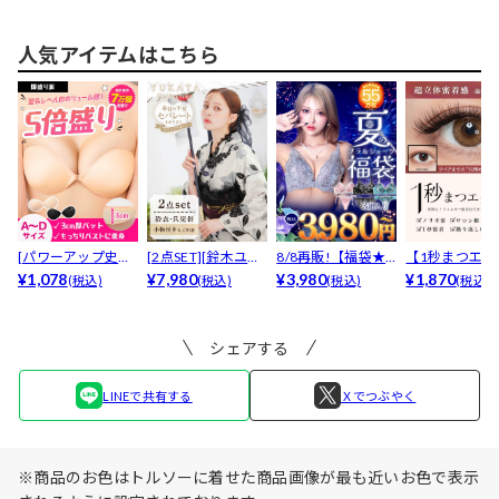
ース...
ース...
ース...
ース...
人気アイテムはこちら
[パワーアップ史上
[2点SET][鈴木ユリ
8/8再販!【福袋★
【1秒まつエク
最強5倍盛りアップ
¥1,078
ア(baby)...
¥7,980
ブラセット3点
¥3,980
リュームタイ
¥1,870
(税込)
(税込)
(税込)
(税込)
も...
入】...
ブ...
シェアする
LINEで共有する
Ｘでつぶやく
※商品のお色はトルソーに着せた商品画像が最も近いお色で表示