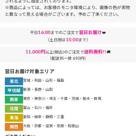
されるように設定されております。
※商品によっては、お客様のモニタ環境により、画像の色が実物
と異なって見える場合がございます。予めご了承ください。
16:00
翌日お届け
平日
までのご注文で
❤️
15:00
（土日祝は
まで）
11,000円
送料無料!!
以上(税込)のご注文で
🚚
（配送料一律 690円）
翌日お届け対象エリア
宮城・秋田・山形・福島
東北
新潟・長野・山梨
甲信越
東京・神奈川・埼玉・千葉・茨城・栃木・群馬
関東
富山・石川・福井
北陸
愛知・岐阜・静岡・三重
東海
大阪・京都・滋賀・奈良・和歌山
関西