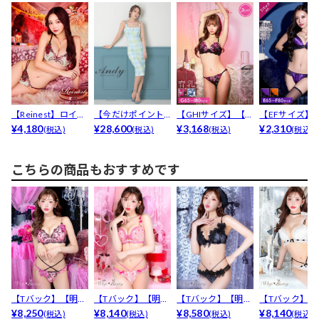
【Reinest】ロイヤ
【今だけポイント0
【GHIサイズ】【点
【EFサイズ】
ルフラワーモチ...
¥4,180
倍】[Andy]ノー...
¥28,600
セット】グレイス
¥3,168
ック】ナイト
¥2,310
(税込)
(税込)
(税込)
(税込)
フ...
レ...
こちらの商品もおすすめです
【Tバック】【明日
【Tバック】【明日
【Tバック】【明日
【Tバック】【
花キララプロデュ
¥8,250
花キララプロデュ
¥8,140
花キララプロデュ
¥8,580
花キララプロ
¥8,140
(税込)
(税込)
(税込)
(税込)