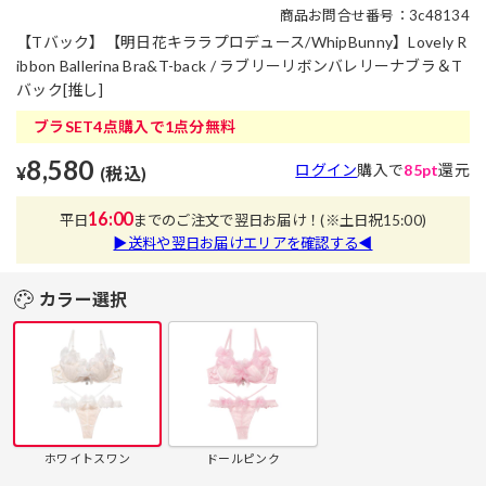
商品お問合せ番号：3c48134
【Tバック】【明日花キララプロデュース/WhipBunny】Lovely R
ibbon Ballerina Bra&T-back / ラブリーリボンバレリーナブラ＆T
バック[推し]
ブラSET4点購入で1点分無料
8,580
ログイン
購入で
85pt
還元
¥
(税込)
16:00
平日
までのご注文で翌日お届け！
(※土日祝15:00)
▶送料や翌日お届けエリアを確認する◀
カラー選択
ホワイトスワン
ドールピンク