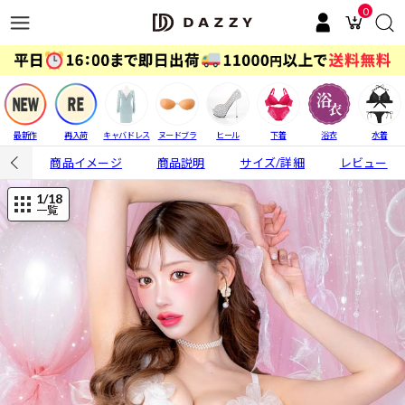
0
最新作
再入荷
キャバドレス
ヌードブラ
ヒール
下着
浴衣
水着
商品イメージ
商品説明
サイズ/詳細
レビュー
1
/18
一覧