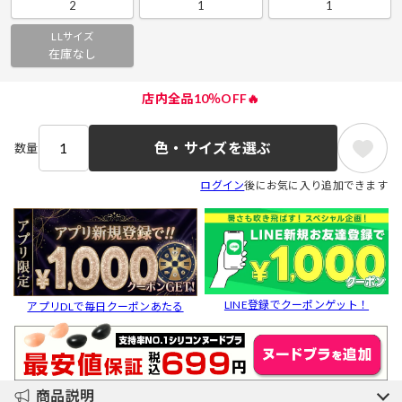
2
1
1
LLサイズ
在庫なし
店内全品10％OFF🔥
色・サイズを選ぶ
数量
ログイン
後にお気に入り追加できます
LINE登録でクーポンゲット！
アプリDLで毎日クーポンあたる
商品説明