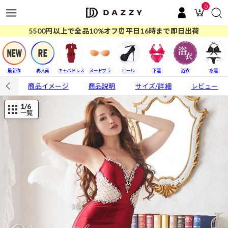
0
5500円以上で全品10%オフ⏰平日16時まで即日出荷
最新作
再入荷
キャバドレス
ヌードブラ
ヒール
下着
浴衣
水着
商品イメージ
商品説明
サイズ/詳細
レビュー
1
/6
一覧