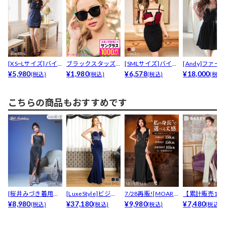
[XS~Lサイズ]バイ
ブラックスタッズ
[SMLサイズ]バイカ
[Andy]ファー
カラーラインオフ...
¥5,980
サングラス
¥1,980
ラーフロントジッ...
¥6,578
ルダービジューA
¥18,000
(税込)
(税込)
(税込)
(税込
こちらの商品もおすすめです
[桜井みづき着用・
[LuxeStyle]ビジュ
7/28再販![MOARA
【累計販売170
小さめサイズ]めち
¥8,980
ーベアトッ...
¥37,180
DY][姉ド...
¥9,980
¥7,480
以上】 美スタイ
(税込)
(税込)
(税込)
(税込)
ゃ...