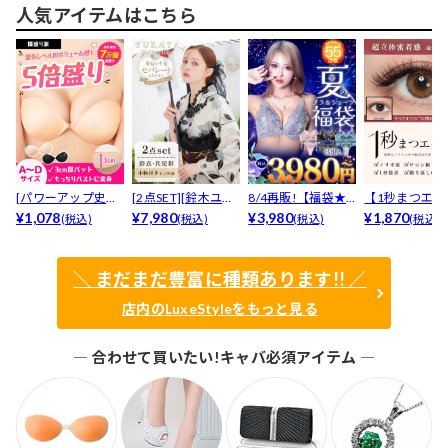
人気アイテムはこちら
[パワーアップ史上
[2点SET][鈴木ユリ
8/4再販!【福袋★
【1秒まつエク
最強5倍盛りアップ
¥1,078
ア(baby)...
¥7,980
ブラセット3点
¥3,980
リュームタイ
¥1,870
(税込)
(税込)
(税込)
(税込)
も...
入】...
ブ...
＼ まだまだ豊富に種類あります!! ／
店内のLuxeStyleをもっと見る
― 合わせて買いたい!キャバ必須アイテム ―