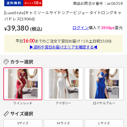
商品お問合せ番号：ax06318
[LuxeStyle]キャミソールサイドシアービジュータイトロングキャ
バドレス[19046]
39,380
ログイン
購入で
3938pt
還元
¥
(税込)
16:00
平日
までのご注文で翌日お届け！
(※土日祝15:00)
▶送料や翌日お届けエリアを確認する◀
カラー選択
ワインレッド
アイボリー
ロイヤルブルー
サイズ選択
Sサイズ
Mサイズ
Lサイズ