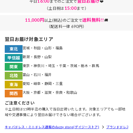
16:00
翌日お届け
平日
までのご注文で
❤️
15:00
（土日祝は
まで）
11,000円
送料無料!!
以上(税込)のご注文で
🚚
（配送料一律 690円）
翌日お届け対象エリア
宮城・秋田・山形・福島
東北
新潟・長野・山梨
甲信越
東京・神奈川・埼玉・千葉・茨城・栃木・群馬
関東
富山・石川・福井
北陸
愛知・岐阜・静岡・三重
東海
大阪・京都・滋賀・奈良・和歌山
関西
ご注意ください
※土日祝は15時半迄の購入で当日出荷いたします。対象エリアでも一部地
域や交通事情により翌日お届けできない場合がございます。
キャバドレス・ミニドレス通販のdazzy store(デイジーストア)
ブランドドレス