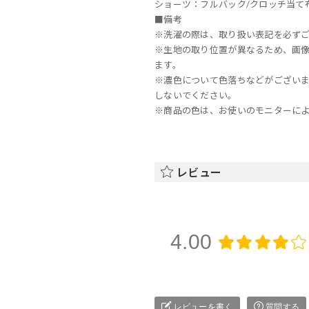
ショーツ：フルバック/クロッチ当て布:
■備考
※洗濯の際は、取り扱い表記を必ず
※生地の取り位置が異なるため、画
ます。
※濃色について色落ちなどがござい
しないでください。
※商品の色は、お使いのモニターに
レビュー
4.00
レビューを書く
質問する