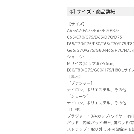
サイズ・商品詳細
【サイズ】
A65/A70/A75/B65/B70/B75
C65/C70/C75/D65/D70/D75
E65/E70/E75/E80/F65/F70/F75/F8
G65/G70/G75/G80/H65/H70/H75/
ショーツ:
Mサイズ(ヒップ:87-95cm)
E80/F80/G75/G80/H75/H80:Lサイ
【素材】
［ブラジャー］
ナイロン、ポリエステル、その他
［ショーツ］
ナイロン、ポリエステル、その他
【仕様】
ブラジャー：3/4カップ/ワイヤー:有(
パッド：内蔵パッド:無/付属パッド:有
ストラップ：取り外し:不可(調節可)/部