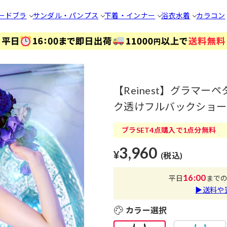
ードブラ
サンダル・パンプス
下着・インナー
浴衣
水着
カラコン
【Reinest】グラマ
ク透けフルバックショーツ
ブラSET4点購入で1点分無料
3,960
¥
(税込)
16:00
平日
まで
▶送料や
カラー選択