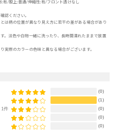
有/股上:普通/伸縮性:有/フロント透けなし
ご確認ください。
像とは柄の位置が異なり見え方に若干の差がある場合があり
ます。淡色や白物一緒に洗ったり、長時間濡れたままで放置
より実際のカラーの色味と異なる場合がございます。
(0)
(1)
(0)
1件
(0)
(0)