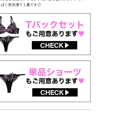
っぽく色気漂う１着です◎