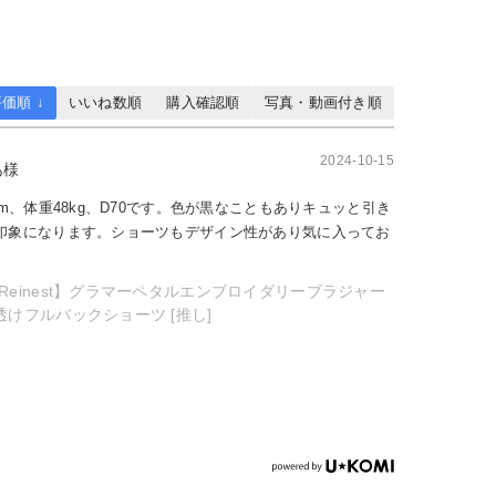
価順 ↓
いいね数順
購入確認順
写真・動画付き順
2024-10-15
あ様
cm、体重48kg、D70です。色が黒なこともありキュッと引き
印象になります。ショーツもデザイン性があり気に入ってお
Reinest】グラマーペタルエンブロイダリーブラジャー
透けフルバックショーツ [推し]