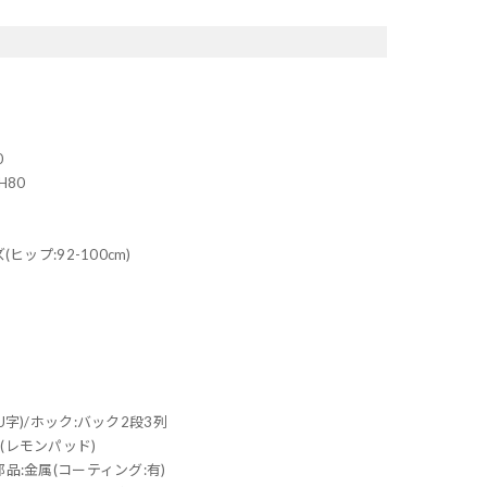
0
H80
ズ(ヒップ:92-100cm)
U字)/ホック:バック2段3列
(レモンパッド)
品:金属(コーティング:有)