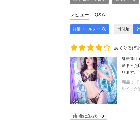
レビュー
Q&A
日付順
評
詳細フィルター
あくりるぼ
身長158
締まった
ります。
商品：
【
&バック
役に立った
0