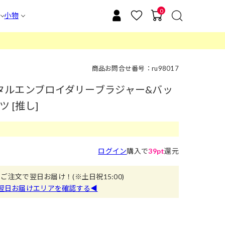
0
小物
商品お問合せ番号：ru98017
ーペタルエンブロイダリーブラジャー&バッ
 [推し]
ログイン
購入で
39pt
還元
のご注文で翌日お届け！
(※土日祝15:00)
翌日お届けエリアを確認する◀