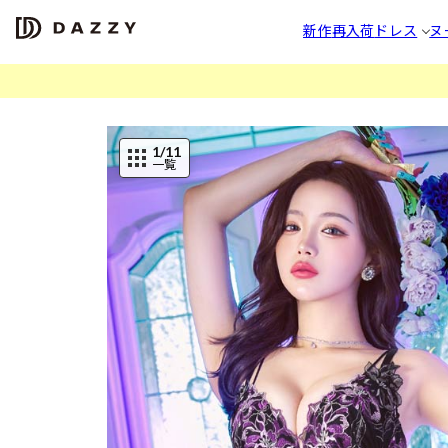
新作
再入荷
ドレス
ヌ
1
/11
一覧