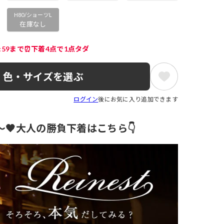
H80/ショーツL
在庫なし
3:59まで⏰下着4点で1点タダ
色・サイズを選ぶ
ログイン
後にお気に入り追加できます
円～🖤大人の勝負下着はこちら👇