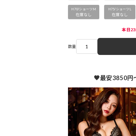
H70/ショーツM
H75/ショーツL
在庫なし
在庫なし
本日2
数量
🖤最安3850