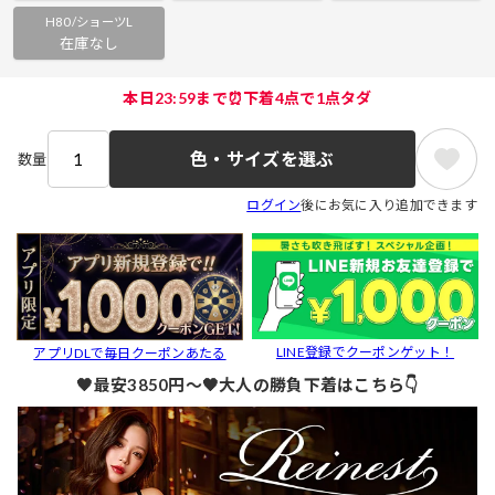
H80/ショーツL
在庫なし
本日23:59まで⏰下着4点で1点タダ
色・サイズを選ぶ
数量
ログイン
後にお気に入り追加できます
LINE登録でクーポンゲット！
アプリDLで毎日クーポンあたる
🖤最安3850円～🖤大人の勝負下着はこちら👇