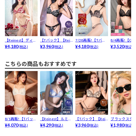
【Reinest】ディー
【Tバック】【Rein
7/28再販!【Tバッ
8/4再販!【G
プマーベラスフ...
¥4,180
est】【永尾ま...
¥3,960
ク】【Reine...
¥4,180
ズ】【3点セット
¥3,520
(税込)
(税込)
(税込)
(税込)
こちらの商品もおすすめです
8/1再販!【Tバッ
【Reinest】ルミナ
【Tバック】【Rein
ブラックスタ
ク】【Reines...
¥4,070
スペタルエンブ...
¥4,290
est】ビューテ...
¥3,960
サングラス
¥1,980
(税込)
(税込)
(税込)
(税込)