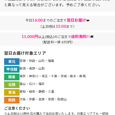
と異なって見える場合がございます。予めご了承ください。
16:00
翌日お届け
平日
までのご注文で
❤️
15:00
（土日祝は
まで）
11,000円
送料無料!!
以上(税込)のご注文で
🚚
（配送料一律 690円）
翌日お届け対象エリア
宮城・秋田・山形・福島
東北
新潟・長野・山梨
甲信越
東京・神奈川・埼玉・千葉・茨城・栃木・群馬
関東
富山・石川・福井
北陸
愛知・岐阜・静岡・三重
東海
大阪・京都・滋賀・奈良・和歌山
関西
ご注意ください
※土日祝は15時半迄の購入で当日出荷いたします。対象エリアでも一部地