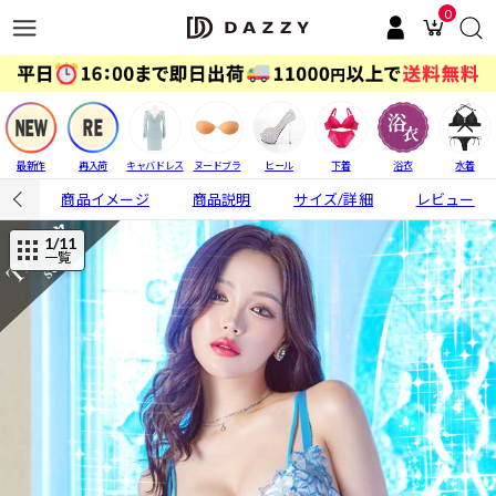
0
最新作
再入荷
キャバドレス
ヌードブラ
ヒール
下着
浴衣
水着
商品イメージ
商品説明
サイズ/詳細
レビュー
1
/11
一覧