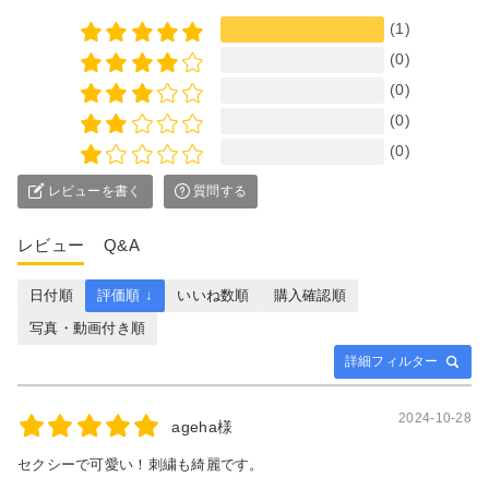
(1)
(0)
(0)
(0)
(0)
レビューを書く
質問する
レビュー
Q&A
日付順
評価順 ↓
いいね数順
購入確認順
写真・動画付き順
詳細フィルター
2024-10-28
ageha様
セクシーで可愛い！刺繍も綺麗です。