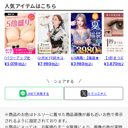
人気アイテムはこちら
[パワーアップ史上
[2点SET][鈴木ユリ
8/8再販!【福袋★
【1秒まつエク
最強5倍盛りアップ
¥1,078
ア(baby)...
¥7,980
ブラセット3点
¥3,980
リュームタイ
¥1,870
(税込)
(税込)
(税込)
(税込)
も...
入】...
ブ...
シェアする
LINEで共有する
Ｘでつぶやく
※商品のお色はトルソーに着せた商品画像が最も近いお色で表示
されるように設定されております。
※商品によっては、お客様のモニタ環境により、画像の色が実物