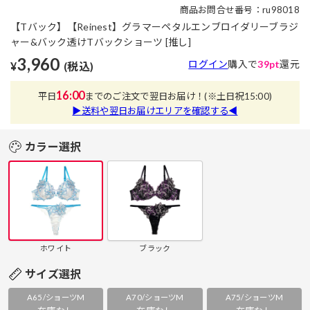
商品お問合せ番号：ru98018
【Tバック】【Reinest】グラマーペタルエンブロイダリーブラジ
ャー&バック透けTバックショーツ [推し]
3,960
ログイン
購入で
39pt
還元
¥
(税込)
16:00
平日
までのご注文で翌日お届け！
(※土日祝15:00)
▶送料や翌日お届けエリアを確認する◀
カラー選択
ホワイト
ブラック
サイズ選択
A65/ショーツM
A70/ショーツM
A75/ショーツM