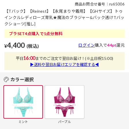
商品お問合せ番号：ru65006
【Tバック】【Reinest】【永尾まりや着用】【GHサイズ】トゥ
インクルレディローズ育乳★魔法のブラジャー&バック透けTバッ
クショーツ[推し]
ブラSET4点購入で1点分無料
4,400
ログイン
購入で
44pt
還元
¥
(税込)
16:00
平日
までのご注文で翌日お届け！
(※土日祝15:00)
▶送料や翌日お届けエリアを確認する◀
カラー選択
ミント
パープル