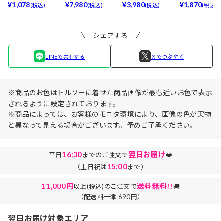
最強5倍盛りアップ
¥1,078
ア(baby)...
¥7,980
ブラセット3点
¥3,980
リュームタイ
¥1,870
(税込)
(税込)
(税込)
(税込)
も...
入】...
ブ...
シェアする
LINEで共有する
Ｘでつぶやく
※商品のお色はトルソーに着せた商品画像が最も近いお色で表示
されるように設定されております。
※商品によっては、お客様のモニタ環境により、画像の色が実物
と異なって見える場合がございます。予めご了承ください。
16:00
翌日お届け
平日
までのご注文で
❤️
15:00
（土日祝は
まで）
11,000円
送料無料!!
以上(税込)のご注文で
🚚
（配送料一律 690円）
翌日お届け対象エリア