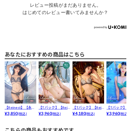
レビュー投稿がまだありません。
はじめてのレビュー書いてみませんか？
あなたにおすすめの商品はこちら
【Reinest】【永尾
【Tバック】【Rein
【Tバック】【Rein
【Tバック】【R
まりや着用】マ...
¥3,850
est】【永尾ま...
¥3,960
est】【永尾ま...
¥4,180
est】【永尾ま..
¥3,960
(税込)
(税込)
(税込)
(税込)
こちらの商品もおすすめです