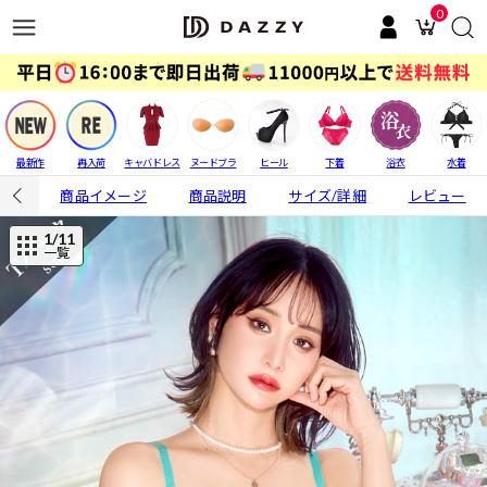
0
最新作
再入荷
キャバドレス
ヌードブラ
ヒール
下着
浴衣
水着
商品イメージ
商品説明
サイズ/詳細
レビュー
1
/11
一覧