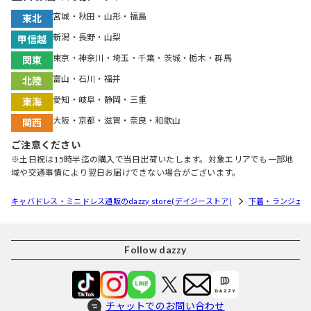
宮城・秋田・山形・福島
東北
新潟・長野・山梨
甲信越
東京・神奈川・埼玉・千葉・茨城・栃木・群馬
関東
富山・石川・福井
北陸
愛知・岐阜・静岡・三重
東海
大阪・京都・滋賀・奈良・和歌山
関西
ご注意ください
※土日祝は15時半迄の購入で当日出荷いたします。対象エリアでも一部地
域や交通事情により翌日お届けできない場合がございます。
キャバドレス・ミニドレス通販のdazzy store(デイジーストア)
下着・ランジェリ
Follow dazzy
チャットでのお問い合わせ