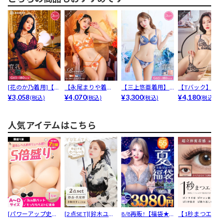
[花のか乃着用]【G
【永尾まりや着
【三上悠亜着用】
【Tバック】【R
HIサイズ】【3点...
¥3,058
用】【Reinest】
¥4,070
【3点セット】【G
¥3,300
est】ディープ..
¥4,180
(税込)
(税込)
(税込)
(税込)
ラ...
HI...
人気アイテムはこちら
[パワーアップ史上
[2点SET][鈴木ユリ
8/8再販!【福袋★
【1秒まつエク