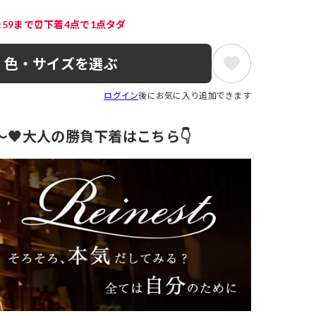
3:59まで⏰下着4点で1点タダ
色・サイズを選ぶ
ログイン
後にお気に入り追加できます
円～🖤大人の勝負下着はこちら👇