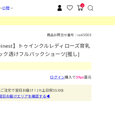
0
小物
商品お問合せ番号：ru65003
inest】トゥインクルレディローズ育乳
ック透けフルバックショーツ[推し]
ログイン
購入で
39pt
還元
のご注文で翌日お届け！
(※土日祝15:00)
翌日お届けエリアを確認する◀