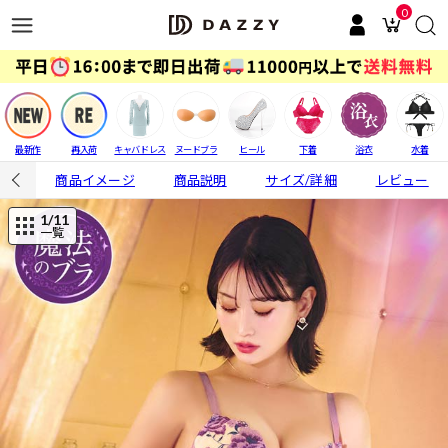
0
最新作
再入荷
キャバドレス
ヌードブラ
ヒール
下着
浴衣
水着
商品イメージ
商品説明
サイズ/詳細
レビュー
1
/11
一覧