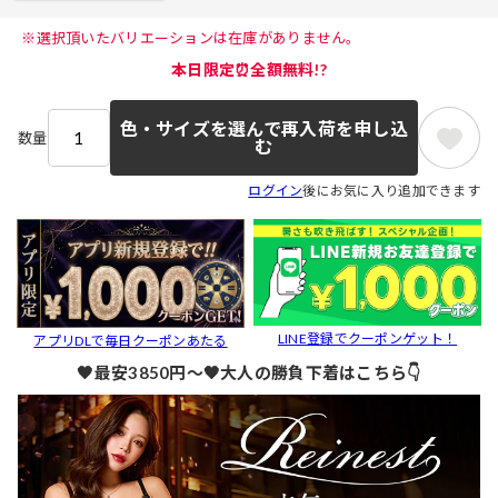
 ※選択頂いたバリエーションは在庫がありません。 
本日限定⏰全額無料!?
色・サイズを選んで再入荷を申し込
数量
む
ログイン
後にお気に入り追加できます
LINE登録でクーポンゲット！
アプリDLで毎日クーポンあたる
🖤最安3850円～🖤大人の勝負下着はこちら👇