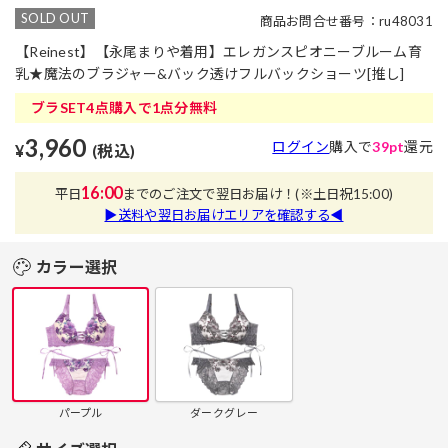
SOLD OUT
商品お問合せ番号：ru48031
【Reinest】【永尾まりや着用】エレガンスピオニーブルーム育
乳★魔法のブラジャー&バック透けフルバックショーツ[推し]
ブラSET4点購入で1点分無料
3,960
ログイン
購入で
39pt
還元
¥
(税込)
16:00
平日
までのご注文で翌日お届け！
(※土日祝15:00)
▶送料や翌日お届けエリアを確認する◀
カラー選択
パープル
ダークグレー