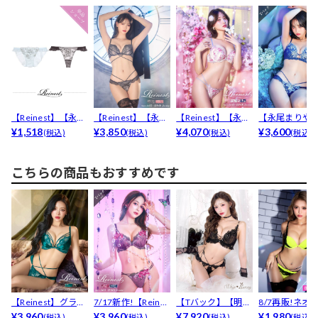
【Reinest】【永尾
【Reinest】【永尾
【Reinest】【永尾
【永尾まりや
まりや着用】シ...
¥1,518
まりや着用】マ...
¥3,850
まりや着用】グ...
¥4,070
用】【Reines
¥3,600
(税込)
(税込)
(税込)
(税込)
ノ...
こちらの商品もおすすめです
【Reinest】グラマ
7/17新作!【Reines
【Tバック】【明日
8/7再販!ネオ
ラスサテンコー...
¥3,960
t】ミステ...
¥3,960
花キララプロデュ
¥7,920
ラックレース
¥1,980
(税込)
(税込)
(税込)
(税込)