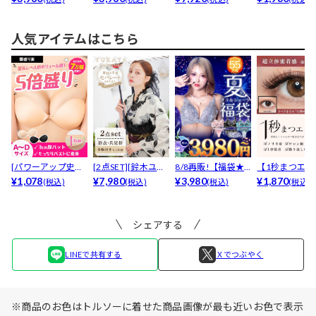
ース...
ジ...
人気アイテムはこちら
[パワーアップ史上
[2点SET][鈴木ユリ
8/8再販!【福袋★
【1秒まつエク
最強5倍盛りアップ
¥1,078
ア(baby)...
¥7,980
ブラセット3点
¥3,980
リュームタイ
¥1,870
(税込)
(税込)
(税込)
(税込)
も...
入】...
ブ...
シェアする
LINEで共有する
Ｘでつぶやく
※商品のお色はトルソーに着せた商品画像が最も近いお色で表示