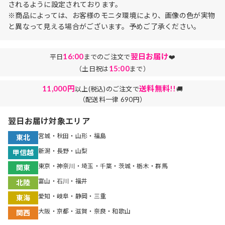
されるように設定されております。
※商品によっては、お客様のモニタ環境により、画像の色が実物
と異なって見える場合がございます。予めご了承ください。
16:00
翌日お届け
平日
までのご注文で
❤️
15:00
（土日祝は
まで）
11,000円
送料無料!!
以上(税込)のご注文で
🚚
（配送料一律 690円）
翌日お届け対象エリア
宮城・秋田・山形・福島
東北
新潟・長野・山梨
甲信越
東京・神奈川・埼玉・千葉・茨城・栃木・群馬
関東
富山・石川・福井
北陸
愛知・岐阜・静岡・三重
東海
大阪・京都・滋賀・奈良・和歌山
関西