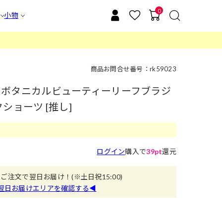
0
小物
商品お問合せ番号：rk59023
st】ボタニカルビューティーリーフブラジ
ショーツ [推し]
ログイン
購入で
39pt
還元
のご注文で翌日お届け！
(※土日祝15:00)
翌日お届けエリアを確認する◀