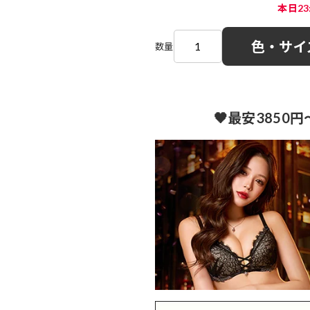
本日2
色・サイ
数量
🖤最安3850