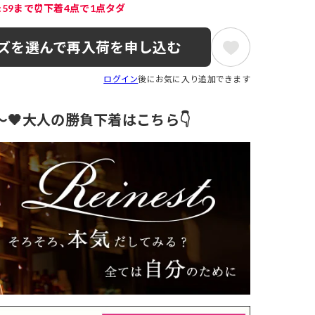
3:59まで⏰下着4点で1点タダ
ズを選んで再入荷を申し込む
ログイン
後にお気に入り追加できます
円～🖤大人の勝負下着はこちら👇