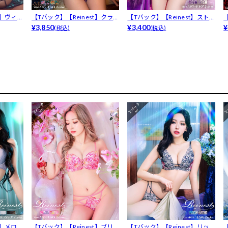
t】ヴィ
【Tバック】【Reinest】クラ
【Tバック】【Reinest】スト
シカ...
¥3,850
リン...
¥3,400
マ
¥
(税込)
(税込)
t】メロ
【Tバック】【Reinest】ブリ
【Tバック】【Reinest】リッ