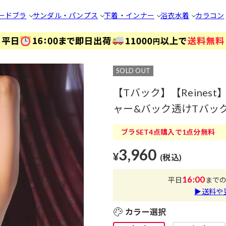
ードブラ
サンダル・パンプス
下着・インナー
浴衣
水着
カラコン
SOLD OUT
【Tバック】【Reine
ャー&バック透けTバック
ブラSET4点購入で1点分無料
3,960
¥
(税込)
16:00
平日
まで
▶送料や
カラー選択