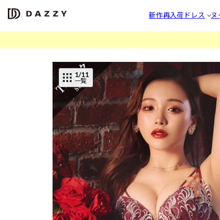
新作
再入荷
ドレス
ヌ
1
/11
一覧