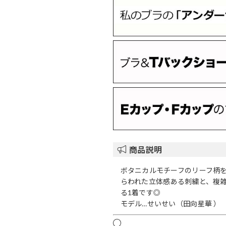
商品説明
ボタニカルモチーフのリーフ柄
らわれた立体感ある刺繍と、複
る1着です◎
モデル…せいせい（田向星華 ）