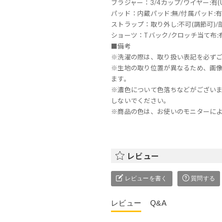
ブラジャー：3/4カップ/ワイヤー:有(
パッド：内蔵パッド:無/付属パッド:有
ストラップ：取り外し:不可(調節可)/部
ショーツ：Tバック/クロッチ当て布:有
■備考
※洗濯の際は、取り扱い表記を必ず
※生地の取り位置が異なるため、画
ます。
※濃色について色落ちなどがござい
しないでください。
※商品の色は、お使いのモニターに
レビュー
レビューを書く
質問する
レビュー
Q&A