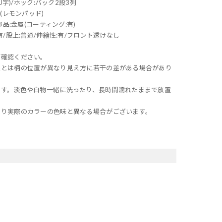
U字)/ホック:バック2段3列
(レモンパッド)
品:金属(コーティング:有)
/股上:普通/伸縮性:有/フロント透けなし
ご確認ください。
像とは柄の位置が異なり見え方に若干の差がある場合があり
ます。淡色や白物一緒に洗ったり、長時間濡れたままで放置
より実際のカラーの色味と異なる場合がございます。