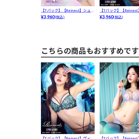
【Tバック】【Reinest】シュ
【Tバック】【Reines
エッ...
¥3,960
ーナ...
¥3,960
(税込)
(税込)
こちらの商品もおすすめです
【Tバック】【Reinest】ヴィ
【Tバック】【Reines