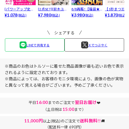
[パワーアップ史上
[2点SET][鈴木ユリ
8/8再販!【福袋★
【1秒まつエク
最強5倍盛りアップ
¥1,078
ア(baby)...
¥7,980
ブラセット3点
¥3,980
リュームタイ
¥1,870
(税込)
(税込)
(税込)
(税込)
も...
入】...
ブ...
シェアする
LINEで共有する
Ｘでつぶやく
※商品のお色はトルソーに着せた商品画像が最も近いお色で表示
されるように設定されております。
※商品によっては、お客様のモニタ環境により、画像の色が実物
と異なって見える場合がございます。予めご了承ください。
16:00
翌日お届け
平日
までのご注文で
❤️
15:00
（土日祝は
まで）
11,000円
送料無料!!
以上(税込)のご注文で
🚚
（配送料一律 690円）