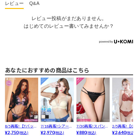
レビュー
Q&A
レビュー投稿がまだありません。
はじめてのレビュー書いてみませんか？
あなたにおすすめの商品はこちら
8/5再販!【Tバッ
7/18再販!シアーメ
7/30再販!スパンコ
2/5再販!【G
ク】【3点セッ
¥2,750
ッシュシームレス...
¥2,970
ールリボンコード...
¥880
ズ】レーシィスカ
¥2,640
(税込)
(税込)
(税込)
(税込)
ト】...