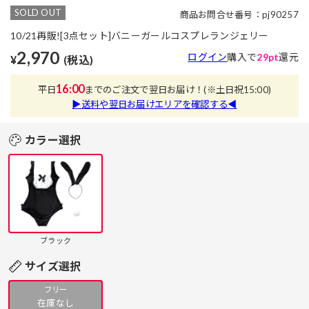
SOLD OUT
商品お問合せ番号：pj90257
10/21再販![3点セット]バニーガールコスプレランジェリー
2,970
ログイン
購入で
29pt
還元
¥
(税込)
16:00
平日
までのご注文で翌日お届け！
(※土日祝15:00)
▶送料や翌日お届けエリアを確認する◀
カラー選択
ブラック
サイズ選択
フリー
在庫なし