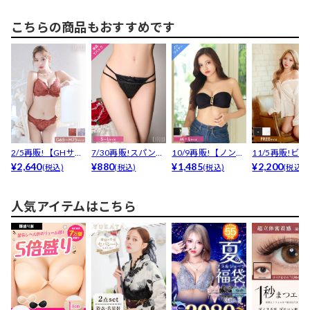
こちらの商品もおすすめです
2/5再販!【GHサイ
7/30再販!スパンコ
10/9再販!【ノンワ
11/5再販!ビ
ズ】レーシィスカ...
¥2,640
ールリボンコード...
¥880
イヤー】スパーク...
¥1,485
ストラップシアー
¥2,200
(税込)
(税込)
(税込)
(税込)
人気アイテムはこちら