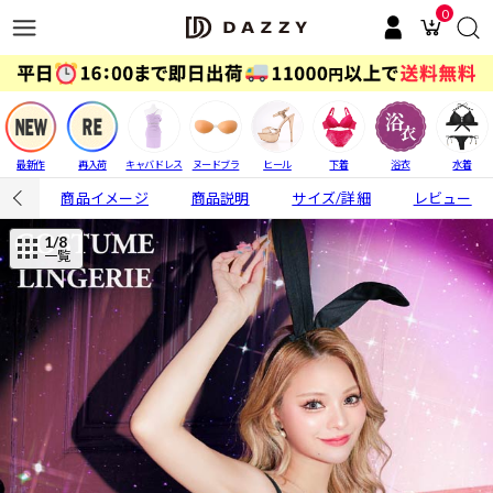
0
最新作
再入荷
キャバドレス
ヌードブラ
ヒール
下着
浴衣
水着
商品イメージ
商品説明
サイズ/詳細
レビュー
1
/8
一覧