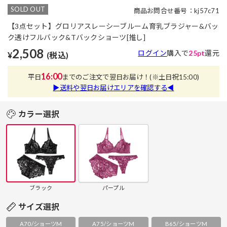
SOLD OUT
商品お問合せ番号：kj57c71
【3点セット】グロリアスレーシーブルーム育乳ブラジャー&バッ
ク透けフルバック&Tバックショーツ[推し]
2,508
ログイン
購入で
25pt
還元
¥
(税込)
16:00
平日
までのご注文で翌日お届け！
(※土日祝15:00)
▶送料や翌日お届けエリアを確認する◀
カラー選択
ブラック
パープル
サイズ選択
A70/ショーツM
A75/ショーツM
B65/ショーツM