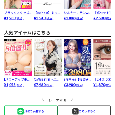
ブラックスタッズ
【Reinest】ミッド
シルキーサテンコ
【点セット】
サングラス
¥1,980
ナイトローズク...
¥1,540
ードレース育乳ブ
¥1,848
ンティックリ
¥2,530
(税込)
(税込)
(税込)
(税込)
ラジャ...
レース...
人気アイテムはこちら
[パワーアップ史上
[2点SET][鈴木ユリ
8/8再販!【福袋★
【1秒まつエク
最強5倍盛りアップ
¥1,078
ア(baby)...
¥7,980
ブラセット3点
¥3,980
リュームタイ
¥1,870
(税込)
(税込)
(税込)
(税込)
も...
入】...
ブ...
シェアする
LINEで共有する
Ｘでつぶやく