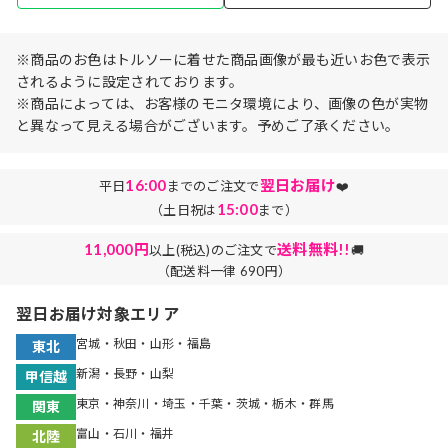
※商品のお色はトルソーに着せた商品画像が最も近いお色で表示
されるように設定されております。
※商品によっては、お客様のモニタ環境により、画像の色が実物
と異なって見える場合がございます。予めご了承ください。
16:00
翌日お届け
平日
までのご注文で
❤️
15:00
（土日祝は
まで）
11,000円
送料無料!!
以上(税込)のご注文で
🚚
（配送料一律 690円）
翌日お届け対象エリア
宮城・秋田・山形・福島
東北
新潟・長野・山梨
甲信越
東京・神奈川・埼玉・千葉・茨城・栃木・群馬
関東
富山・石川・福井
北陸