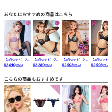
あなたにおすすめの商品はこちら
【3点セット】プリ
【3点セット】グロ
【3点セット】クラ
【3点セット】
ーツレーシィフル
¥2,640
リアスレーシィブ
¥2,280
シックノーブルフ
¥2,508
ナスレーシィ
¥2,508
(税込)
(税込)
(税込)
(税込)
ール...
ルー...
ラワ...
グブ...
こちらの商品もおすすめです