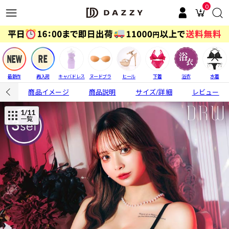
0
最新作
再入荷
キャバドレス
ヌードブラ
ヒール
下着
浴衣
水着
商品イメージ
商品説明
サイズ/詳細
レビュー
1
/11
一覧