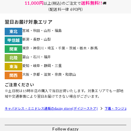
11,000円
送料無料!!
以上(税込)のご注文で
🚚
（配送料一律 690円）
翌日お届け対象エリア
宮城・秋田・山形・福島
東北
新潟・長野・山梨
甲信越
東京・神奈川・埼玉・千葉・茨城・栃木・群馬
関東
富山・石川・福井
北陸
愛知・岐阜・静岡・三重
東海
大阪・京都・滋賀・奈良・和歌山
関西
ご注意ください
※土日祝は15時半迄の購入で当日出荷いたします。対象エリアでも一部地
域や交通事情により翌日お届けできない場合がございます。
キャバドレス・ミニドレス通販のdazzy store(デイジーストア)
下着・ランジェリ
Follow dazzy