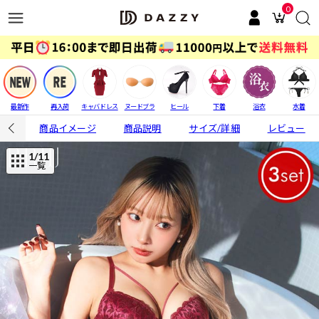
0
最新作
再入荷
キャバドレス
ヌードブラ
ヒール
下着
浴衣
水着
商品イメージ
商品説明
サイズ/詳細
レビュー
1
/11
一覧