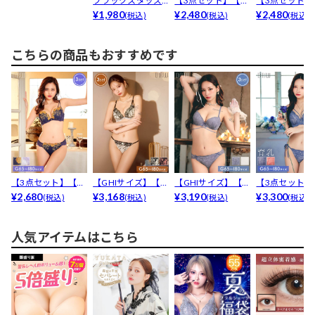
ブラックスタッズ
【3点セット】【G
【3点セット】
サングラス
¥1,980
HIサイズ】グリッ
¥2,480
HIサイズ】マ
¥2,480
(税込)
(税込)
(税込)
タ...
カ...
こちらの商品もおすすめです
【3点セット】【G
【GHIサイズ】【3
【GHIサイズ】【3
【3点セット】
HIサイズ】フレグ
¥2,680
点セット】ノーブ
¥3,168
点セット】ヴィー
¥3,190
HIサイズ】ヴ
¥3,300
(税込)
(税込)
(税込)
(税込)
ラ...
ル...
ナ...
ナ...
人気アイテムはこちら