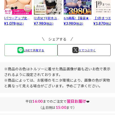
[パワーアップ史上
[2点SET][鈴木ユリ
8/8再販!【福袋★
【1秒まつエク
最強5倍盛りアップ
¥1,078
ア(baby)...
¥7,980
ブラセット3点
¥3,980
リュームタイ
¥1,870
(税込)
(税込)
(税込)
(税込)
も...
入】...
ブ...
シェアする
LINEで共有する
Ｘでつぶやく
※商品のお色はトルソーに着せた商品画像が最も近いお色で表示
されるように設定されております。
※商品によっては、お客様のモニタ環境により、画像の色が実物
と異なって見える場合がございます。予めご了承ください。
16:00
翌日お届け
平日
までのご注文で
❤️
15:00
（土日祝は
まで）