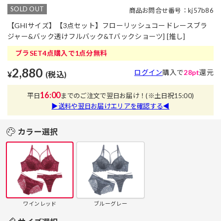
SOLD OUT
商品お問合せ番号：kj57b86
【GHIサイズ】【3点セット】フローリッシュコードレースブラ
ジャー&バック透けフルバック&Tバックショーツ] [推し]
ブラSET4点購入で1点分無料
2,880
ログイン
購入で
28pt
還元
¥
(税込)
16:00
平日
までのご注文で翌日お届け！
(※土日祝15:00)
▶送料や翌日お届けエリアを確認する◀
カラー選択
ワインレッド
ブルーグレー