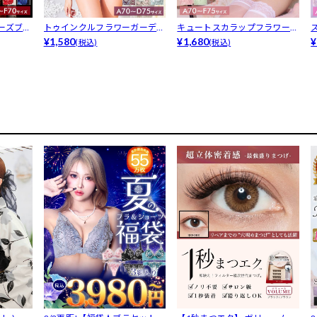
ーズブラ
トゥインクルフラワーガーデン
キュートスカラップフラワーフ
ブラジャー...
¥1,580
ロントホッ...
¥1,680
¥
(税込)
(税込)