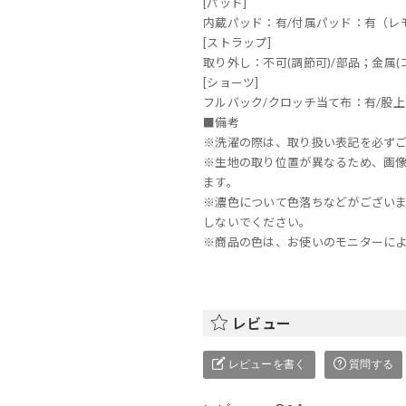
[パッド]
内蔵パッド：有/付属パッド：有（レ
[ストラップ]
取り外し：不可(調節可)/部品；金属(
[ショーツ]
フルバック/クロッチ当て布：有/股上
■備考
※洗濯の際は、取り扱い表記を必ず
※生地の取り位置が異なるため、画
ます。
※濃色について色落ちなどがござい
しないでください。
※商品の色は、お使いのモニターに
レビュー
レビューを書く
質問する