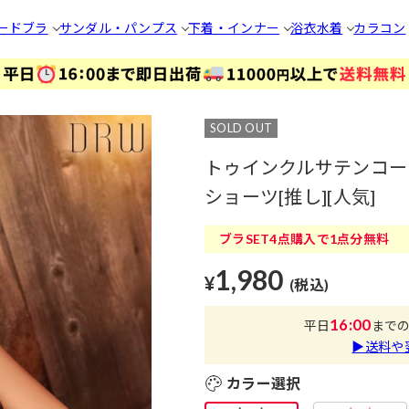
ードブラ
サンダル・パンプス
下着・インナー
浴衣
水着
カラコン
SOLD OUT
トゥインクルサテンコー
ショーツ[推し][人気]
ブラSET4点購入で1点分無料
1,980
¥
(税込)
16:00
平日
まで
▶送料や
カラー選択