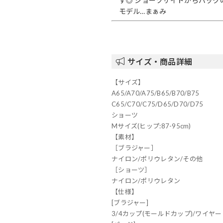
す◎ ショーツサイドからバック
モデル…まぁみ
サイズ・商品詳細
【サイズ】
A65/A70/A75/B65/B70/B75
C65/C70/C75/D65/D70/D75
ショーツ
Mサイズ(ヒップ:87-95cm)
【素材】
［ブラジャー］
ナイロン/ポリウレタン/その他
［ショーツ］
ナイロン/ポリウレタン
【仕様】
[ブラジャー]
3/4カップ(モールドカップ)/ワイヤ