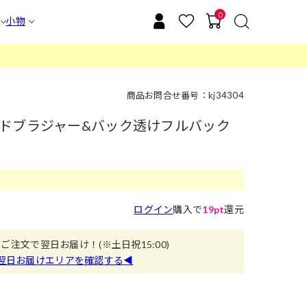
0
小物
商品お問合せ番号：kj34304
ドブラジャー&バック透けフルバック
ログイン
購入で
19pt
還元
のご注文で翌日お届け！
(※土日祝15:00)
翌日お届けエリアを確認する◀