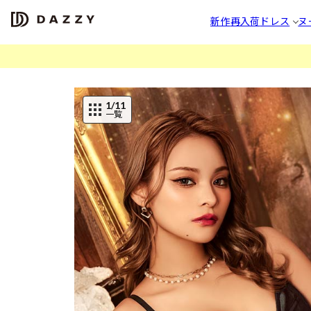
新作
再入荷
ドレス
ヌ
1
/11
一覧