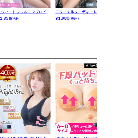
スウィートフリルエンブロイダ
エターナルヌーディーレースブ
ロマンティッ
リーブラジ...
1,958
ラジャー&...
¥1,980
育乳脇高ブ...
¥1,738
(税込)
(税込)
(税込)