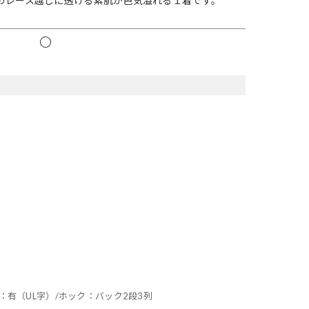
のレース越しに透ける素肌が色気溢れる１着です。
ー：有（UL字）/ホック：バック2段3列