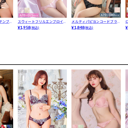
テンブラ
スウィートフリルエンブロイダ
メルティパピヨンコードブラジ
リーブラジ...
¥1,958
ャー&am...
¥1,848
¥
(税込)
(税込)