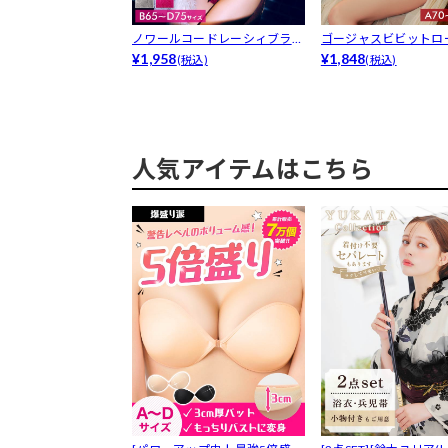
ノワールコードレーシィブラジ
ゴージャスビビットロ
ャー&am...
¥1,958
ジャー&a...
¥1,848
(税込)
(税込)
人気アイテムはこちら