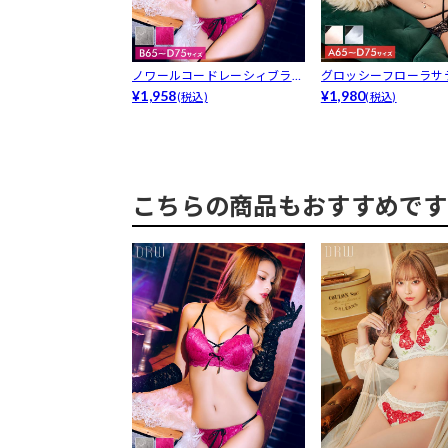
ノワールコードレーシィブラジ
グロッシーフローラサ
ャー&am...
¥1,958
ジャー&a...
¥1,980
(税込)
(税込)
こちらの商品もおすすめです