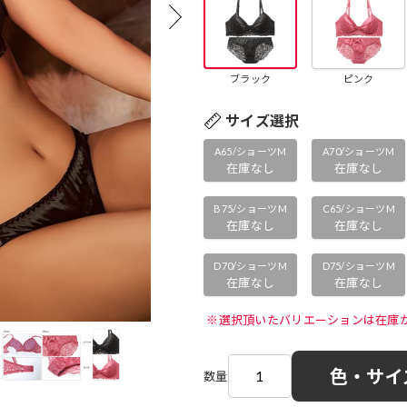
ブラック
ピンク
サイズ選択
A65/ショーツM
A70/ショーツM
在庫なし
在庫なし
B75/ショーツM
C65/ショーツM
在庫なし
在庫なし
D70/ショーツM
D75/ショーツM
在庫なし
在庫なし
 ※選択頂いたバリエーションは在庫
色・サイ
数量