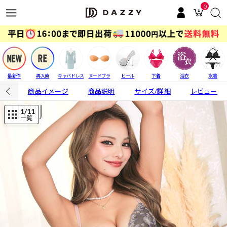
0
最新作
再入荷
キャバドレス
ヌードブラ
ヒール
下着
浴衣
水着
商品イメージ
商品説明
サイズ/詳細
レビュー
1
/11
一覧