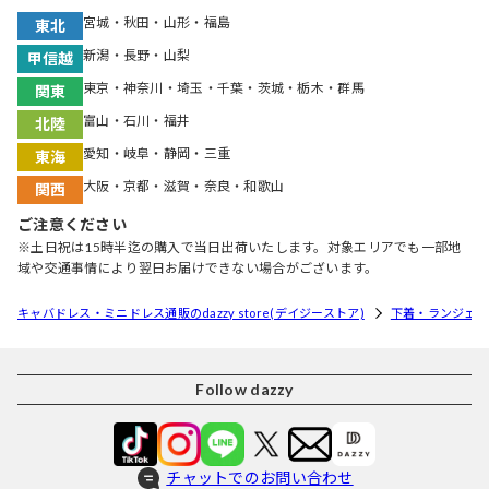
宮城・秋田・山形・福島
東北
新潟・長野・山梨
甲信越
東京・神奈川・埼玉・千葉・茨城・栃木・群馬
関東
富山・石川・福井
北陸
愛知・岐阜・静岡・三重
東海
大阪・京都・滋賀・奈良・和歌山
関西
ご注意ください
※土日祝は15時半迄の購入で当日出荷いたします。対象エリアでも一部地
域や交通事情により翌日お届けできない場合がございます。
キャバドレス・ミニドレス通販のdazzy store(デイジーストア)
下着・ランジェリ
Follow dazzy
チャットでのお問い合わせ