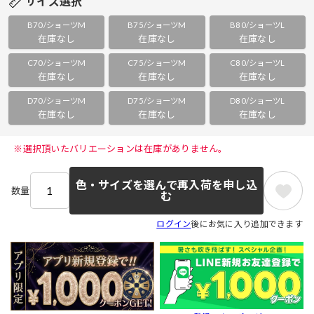
サイズ選択
B70/ショーツM
B75/ショーツM
B80/ショーツL
在庫なし
在庫なし
在庫なし
C70/ショーツM
C75/ショーツM
C80/ショーツL
在庫なし
在庫なし
在庫なし
D70/ショーツM
D75/ショーツM
D80/ショーツL
在庫なし
在庫なし
在庫なし
 ※選択頂いたバリエーションは在庫がありません。 
色・サイズを選んで再入荷を申し込
数量
む
ログイン
後にお気に入り追加できます