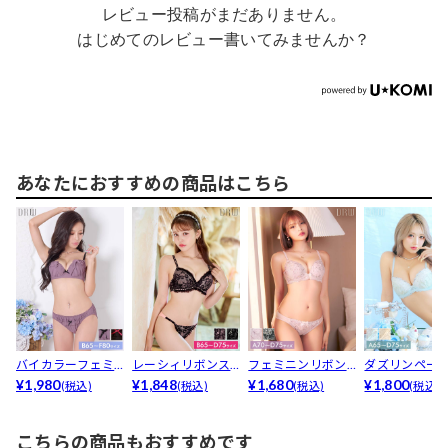
レビュー投稿がまだありません。
はじめてのレビュー書いてみませんか？
あなたにおすすめの商品はこちら
バイカラーフェミ
レーシィリボンス
フェミニンリボン
ダズリンペー
ニンフリルブラジ
¥1,980
テッチブラジャー&
¥1,848
フルーレットブラ
¥1,680
ラワーブラジ
¥1,800
(税込)
(税込)
(税込)
(税込)
ャー&...
am...
ジャー...
am...
こちらの商品もおすすめです