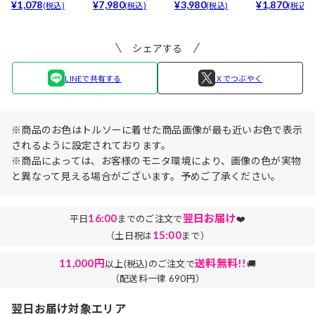
最強5倍盛りアップ
¥1,078
ア(baby)...
¥7,980
ブラセット3点
¥3,980
リュームタイ
¥1,870
(税込)
(税込)
(税込)
(税込)
も...
入】...
ブ...
シェアする
LINEで共有する
Ｘでつぶやく
※商品のお色はトルソーに着せた商品画像が最も近いお色で表示
されるように設定されております。
※商品によっては、お客様のモニタ環境により、画像の色が実物
と異なって見える場合がございます。予めご了承ください。
16:00
翌日お届け
平日
までのご注文で
❤️
15:00
（土日祝は
まで）
11,000円
送料無料!!
以上(税込)のご注文で
🚚
（配送料一律 690円）
翌日お届け対象エリア