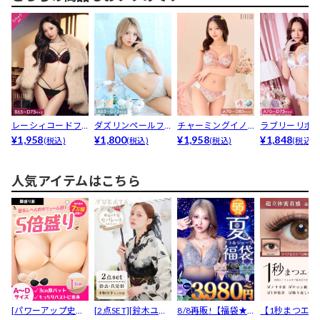
レーシィコードフ
ダズリンペールフ
チャーミングイノ
ラブリーリボ
ァスナーブラジャ
¥1,958
ラワーブラジャー&
¥1,800
セントフラワーブ
¥1,958
トライプブラ
¥1,848
(税込)
(税込)
(税込)
(税込)
ー&a...
am...
ラジャ...
ー&a...
人気アイテムはこちら
[パワーアップ史上
[2点SET][鈴木ユリ
8/8再販!【福袋★
【1秒まつエク