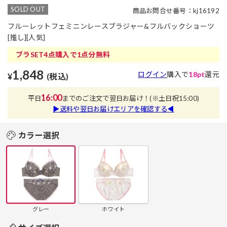
SOLD OUT
商品お問合せ番号：kj16192
フルーレットフェミニンレースブラジャー&フルバックショーツ
[推し][人気]
ブラSET4点購入で1点分無料
1,848
ログイン
購入で
18pt
還元
¥
(税込)
16:00
平日
までのご注文で翌日お届け！
(※土日祝15:00)
▶送料や翌日お届けエリアを確認する◀
カラー選択
グレー
ホワイト