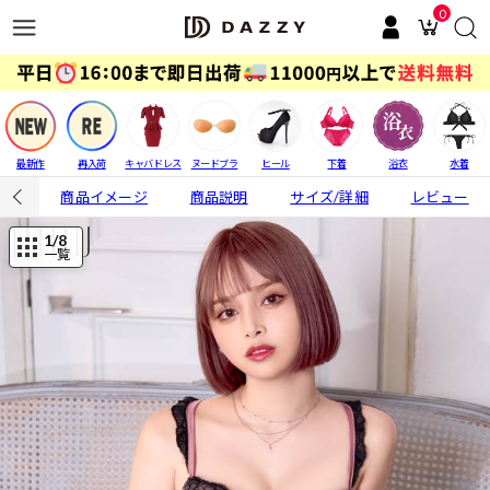
0
最新作
再入荷
キャバドレス
ヌードブラ
ヒール
下着
浴衣
水着
商品イメージ
商品説明
サイズ/詳細
レビュー
1
/8
一覧