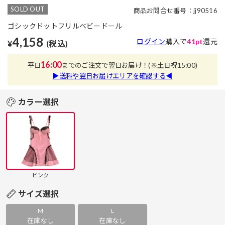
SOLD OUT
商品お問合せ番号：jj90516
ゴシックドットフリルベビードール
4,158
ログイン
購入で
41pt
還元
¥
(税込)
16:00
平日
までのご注文で翌日お届け！
(※土日祝15:00)
▶送料や翌日お届けエリアを確認する◀
カラー選択
ピンク
サイズ選択
M
L
在庫なし
在庫なし