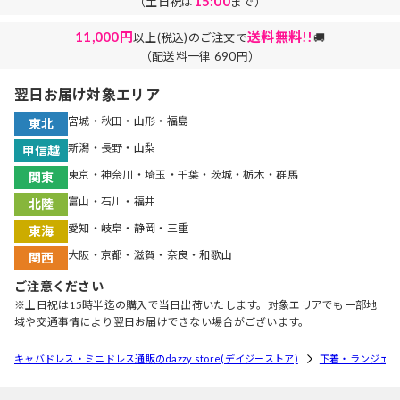
15:00
（土日祝は
まで）
11,000円
送料無料!!
以上(税込)のご注文で
🚚
（配送料一律 690円）
翌日お届け対象エリア
宮城・秋田・山形・福島
東北
新潟・長野・山梨
甲信越
東京・神奈川・埼玉・千葉・茨城・栃木・群馬
関東
富山・石川・福井
北陸
愛知・岐阜・静岡・三重
東海
大阪・京都・滋賀・奈良・和歌山
関西
ご注意ください
※土日祝は15時半迄の購入で当日出荷いたします。対象エリアでも一部地
域や交通事情により翌日お届けできない場合がございます。
キャバドレス・ミニドレス通販のdazzy store(デイジーストア)
下着・ランジェリ