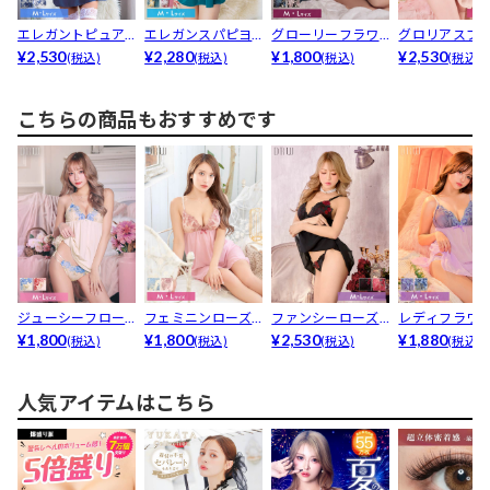
エレガントピュア
エレガンスパピヨ
グローリーフラワ
グロリアスブ
リリーベビードー
¥2,530
ンベビードール
¥2,280
ーベビードール
¥1,800
ミングベビー
¥2,530
(税込)
(税込)
(税込)
(税込)
ル
ル
こちらの商品もおすすめです
ジューシーフロー
フェミニンローズ
ファンシーローズ
レディフラワ
ラルベビードール
¥1,800
リボンベビードー
¥1,800
ヴェールベビード
¥2,530
ュールベビー
¥1,880
(税込)
(税込)
(税込)
(税込)
ル
ール
ル
人気アイテムはこちら