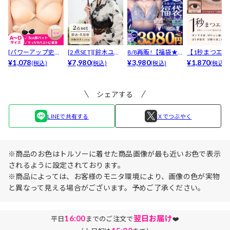
[パワーアップ史上
[2点SET][鈴木ユリ
8/8再販!【福袋★
【1秒まつエク
最強5倍盛りアップ
¥1,078
ア(baby)...
¥7,980
ブラセット3点
¥3,980
リュームタイ
¥1,870
(税込)
(税込)
(税込)
(税込)
も...
入】...
ブ...
シェアする
LINEで共有する
Ｘでつぶやく
※商品のお色はトルソーに着せた商品画像が最も近いお色で表示
されるように設定されております。
※商品によっては、お客様のモニタ環境により、画像の色が実物
と異なって見える場合がございます。予めご了承ください。
16:00
翌日お届け
平日
までのご注文で
❤️