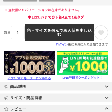
 ※選択頂いたバリエーションは在庫がありません。 
本日23:59まで⏰下着4点で1点タダ
色・サイズを選んで再入荷を申し込
数量
む
ログイン
後にお気に入り追加できます
LINE登録でクーポンゲット！
アプリDLで毎日クーポンあたる
商品説明
サイズ・商品詳細
レビュー