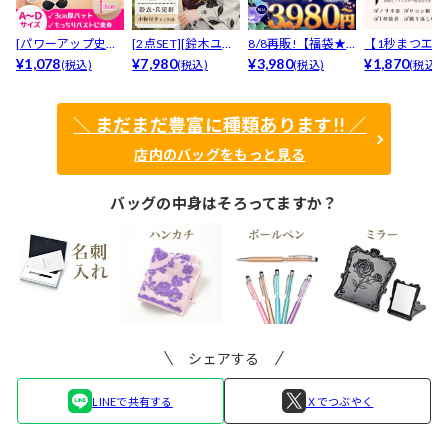
[パワーアップ史上
[2点SET][鈴木ユリ
8/8再販!【福袋★
【1秒まつエク
最強5倍盛りアップ
¥1,078
ア(baby)...
¥7,980
ブラセット3点
¥3,980
リュームタイ
¥1,870
(税込)
(税込)
(税込)
(税込)
も...
入】...
ブ...
＼ まだまだ豊富に種類あります!! ／
店内のバッグをもっと見る
バッグの中身はそろってますか？
シェアする
LINEで共有する
Ｘでつぶやく