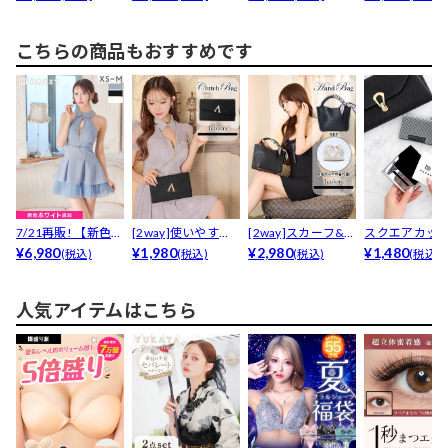
ハンドバッグ
グ
グ
ショル...
こちらの商品もおすすめです
7/21再販! 【新色ホ
[2way]使いやすい
[2way]スカーフ&
スクエアカッ
ワイト追加】[...
¥6,980
の声！V字ビジュ...
¥1,980
巾着付き...
¥2,980
リッタービジ
¥1,480
(税込)
(税込)
(税込)
(税込)
デザイ...
人気アイテムはこちら