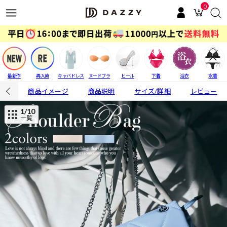
0
最新作
再入荷
キャバドレス
ヌードブラ
ヒール
下着
浴衣
水着
商品イメージ
商品説明
サイズ/詳細
レビュー
1
/10
一覧