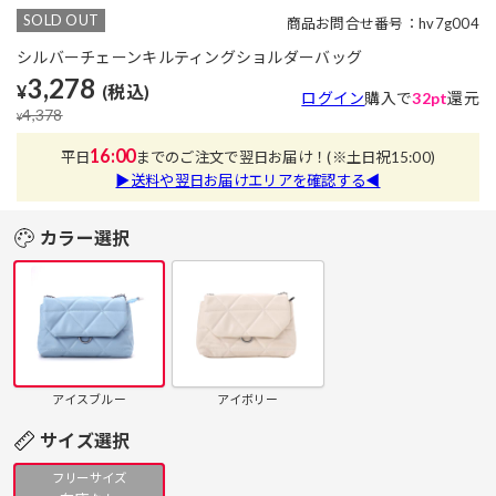
SOLD OUT
商品お問合せ番号：hv7g004
シルバーチェーンキルティングショルダーバッグ
3,278
¥
(税込)
ログイン
購入で
32pt
還元
4,378
¥
16:00
平日
までのご注文で翌日お届け！
(※土日祝15:00)
▶送料や翌日お届けエリアを確認する◀
カラー選択
アイスブルー
アイボリー
サイズ選択
フリーサイズ