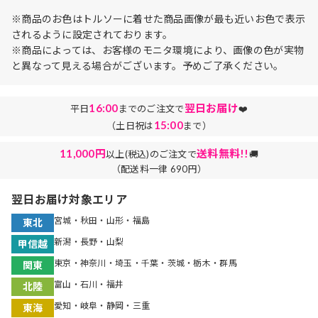
※商品のお色はトルソーに着せた商品画像が最も近いお色で表示
されるように設定されております。
※商品によっては、お客様のモニタ環境により、画像の色が実物
と異なって見える場合がございます。予めご了承ください。
16:00
翌日お届け
平日
までのご注文で
❤️
15:00
（土日祝は
まで）
11,000円
送料無料!!
以上(税込)のご注文で
🚚
（配送料一律 690円）
翌日お届け対象エリア
宮城・秋田・山形・福島
東北
新潟・長野・山梨
甲信越
東京・神奈川・埼玉・千葉・茨城・栃木・群馬
関東
富山・石川・福井
北陸
愛知・岐阜・静岡・三重
東海