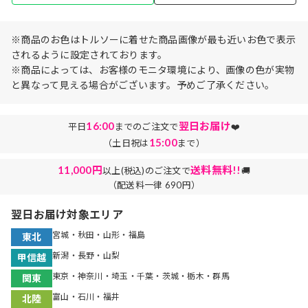
※商品のお色はトルソーに着せた商品画像が最も近いお色で表示
されるように設定されております。
※商品によっては、お客様のモニタ環境により、画像の色が実物
と異なって見える場合がございます。予めご了承ください。
16:00
翌日お届け
平日
までのご注文で
❤️
15:00
（土日祝は
まで）
11,000円
送料無料!!
以上(税込)のご注文で
🚚
（配送料一律 690円）
翌日お届け対象エリア
宮城・秋田・山形・福島
東北
新潟・長野・山梨
甲信越
東京・神奈川・埼玉・千葉・茨城・栃木・群馬
関東
富山・石川・福井
北陸