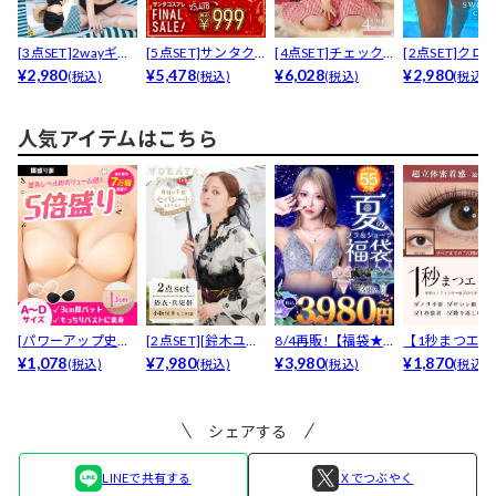
[3点SET]2wayギャ
[5点SET]サンタク
[4点SET]チェック
[2点SET]クロ
ザークロスツ...
¥2,980
ロストップス＆リ...
¥5,478
ジャガードベルト...
¥6,028
ルターネックビキ
¥2,980
(税込)
(税込)
(税込)
(税込)
人気アイテムはこちら
[パワーアップ史上
[2点SET][鈴木ユリ
8/4再販!【福袋★
【1秒まつエク
最強5倍盛りアップ
¥1,078
ア(baby)...
¥7,980
ブラセット3点
¥3,980
リュームタイ
¥1,870
(税込)
(税込)
(税込)
(税込)
も...
入】...
ブ...
シェアする
LINEで共有する
Ｘでつぶやく