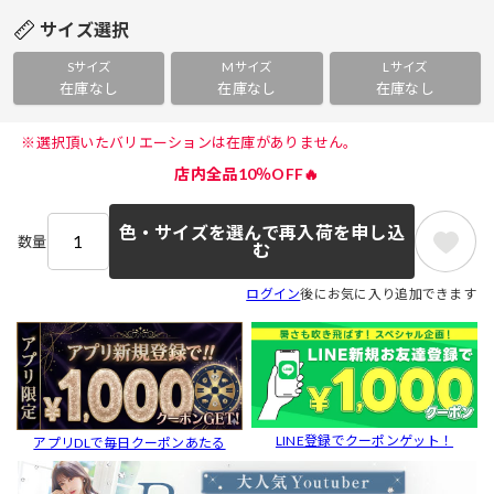
サイズ選択
Sサイズ
Mサイズ
Lサイズ
在庫なし
在庫なし
在庫なし
 ※選択頂いたバリエーションは在庫がありません。 
店内全品10％OFF🔥
色・サイズを選んで再入荷を申し込
数量
む
ログイン
後にお気に入り追加できます
LINE登録でクーポンゲット！
アプリDLで毎日クーポンあたる