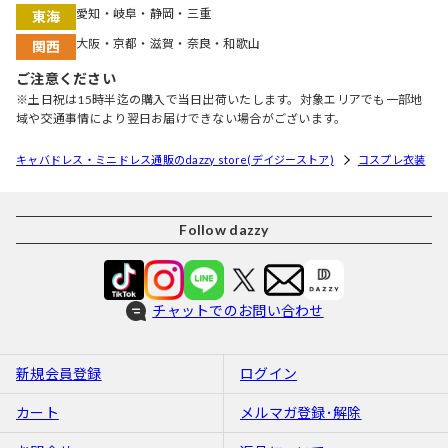
愛知・岐阜・静岡・三重
東海
大阪・京都・滋賀・奈良・和歌山
関西
ご注意ください
※土日祝は15時半迄の購入で当日出荷いたします。対象エリアでも一部地
域や交通事情により翌日お届けできない場合がございます。
キャバドレス・ミニドレス通販のdazzy store(デイジーストア)
コスプレ衣装
Follow dazzy
チャットでのお問い合わせ
新規会員登録
ログイン
カート
メルマガ登録･解除