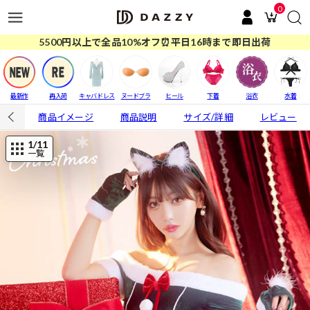
0
5500円以上で全品10%オフ⏰平日16時まで即日出荷
最新作
再入荷
キャバドレス
ヌードブラ
ヒール
下着
浴衣
水着
商品イメージ
商品説明
サイズ/詳細
レビュー
1
/11
一覧