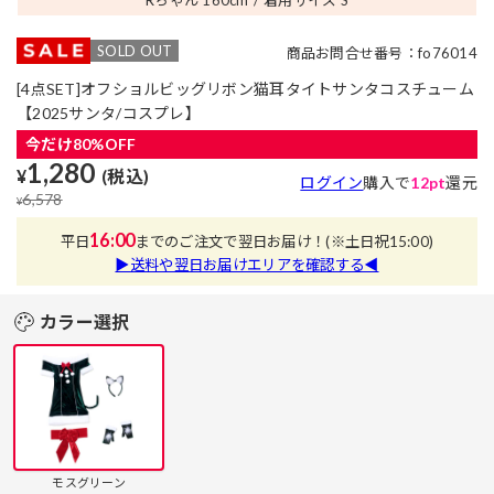
SOLD OUT
商品お問合せ番号：fo76014
[4点SET]オフショルビッグリボン猫耳タイトサンタコスチューム
【2025サンタ/コスプレ】
今だけ80%OFF
1,280
¥
(税込)
ログイン
購入で
12pt
還元
6,578
¥
16:00
平日
までのご注文で翌日お届け！
(※土日祝15:00)
▶送料や翌日お届けエリアを確認する◀
カラー選択
モスグリーン