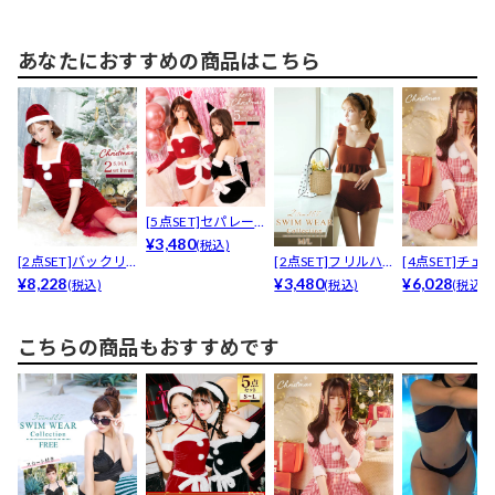
あなたにおすすめの商品はこちら
[5点SET]セパレー
トトップス＆巻き...
¥3,480
(税込)
[2点SET]バックリ
[2点SET]フリルハ
[4点SET]チェ
ボンチュールマー...
¥8,228
イウエストビキニ...
¥3,480
ジャガードベルト
¥6,028
(税込)
(税込)
(税込)
こちらの商品もおすすめです