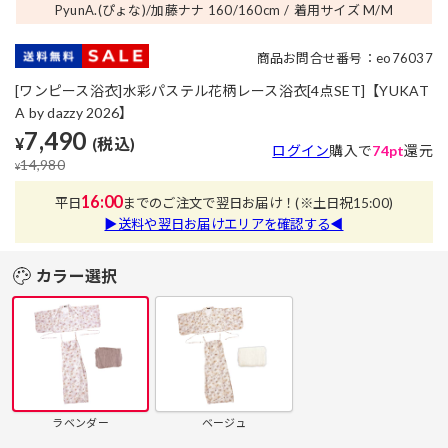
PyunA.(ぴょな)/加藤ナナ 160/160
cm
着用サイズ M/M
商品お問合せ番号：eo76037
[ワンピース浴衣]水彩パステル花柄レース浴衣[4点SET]【YUKAT
A by dazzy 2026】
7,490
¥
(税込)
ログイン
購入で
74pt
還元
14,980
¥
16:00
平日
までのご注文で翌日お届け！
(※土日祝15:00)
▶送料や翌日お届けエリアを確認する◀
カラー選択
ラベンダー
ベージュ