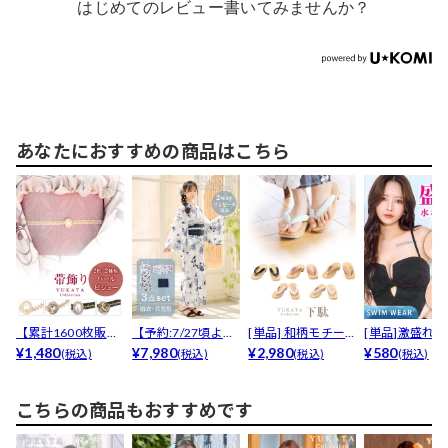
はじめてのレビュー書いてみませんか？
あなたにおすすめの商品はこちら
【累計1600枚販
【予約:7/27頃より
[単品] 和柄モチー
[単品]激盛れ
売】[単品]パール
¥1,480
順次発送】[ワン...
¥7,980
フ下駄【YUKAT...
¥2,980
ラー三角水着
¥580
(税込)
(税込)
(税込)
(税込)
シ...
ッ...
こちらの商品もおすすめです