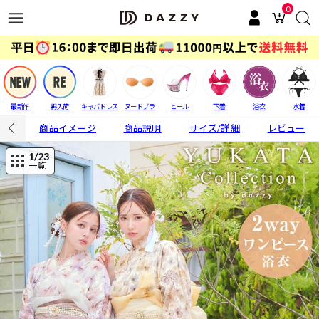
0
最新作
再入荷
キャバドレス
ヌードブラ
ヒール
下着
浴衣
水着
商品イメージ
商品説明
サイズ/詳細
レビュー
1
/23
一覧