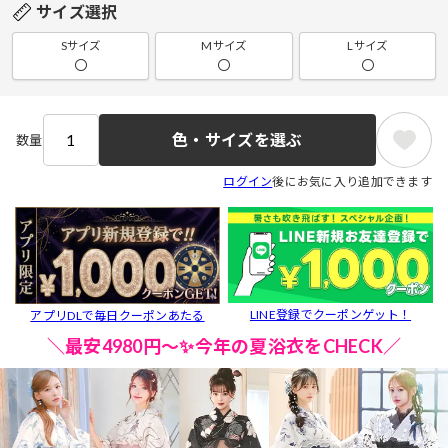
サイズ選択
Sサイズ
Mサイズ
Lサイズ
〇
〇
〇
色・サイズを選ぶ
数量
ログイン
後にお気に入り追加できます
LINE登録でクーポンゲット！
アプリDLで毎日クーポンあたる
＼最安4980円～✨今年の夏浴衣をCHECK／