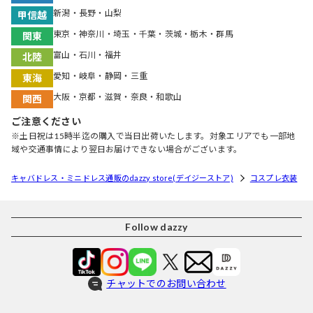
新潟・長野・山梨
甲信越
東京・神奈川・埼玉・千葉・茨城・栃木・群馬
関東
富山・石川・福井
北陸
愛知・岐阜・静岡・三重
東海
大阪・京都・滋賀・奈良・和歌山
関西
ご注意ください
※土日祝は15時半迄の購入で当日出荷いたします。対象エリアでも一部地
域や交通事情により翌日お届けできない場合がございます。
キャバドレス・ミニドレス通販のdazzy store(デイジーストア)
コスプレ衣装
Follow dazzy
チャットでのお問い合わせ