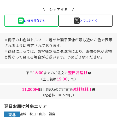
シェアする
LINEで共有する
Ｘでつぶやく
※商品のお色はトルソーに着せた商品画像が最も近いお色で表示
されるように設定されております。
※商品によっては、お客様のモニタ環境により、画像の色が実物
と異なって見える場合がございます。予めご了承ください。
16:00
翌日お届け
平日
までのご注文で
❤️
15:00
（土日祝は
まで）
11,000円
送料無料!!
以上(税込)のご注文で
🚚
（配送料一律 690円）
翌日お届け対象エリア
宮城・秋田・山形・福島
東北