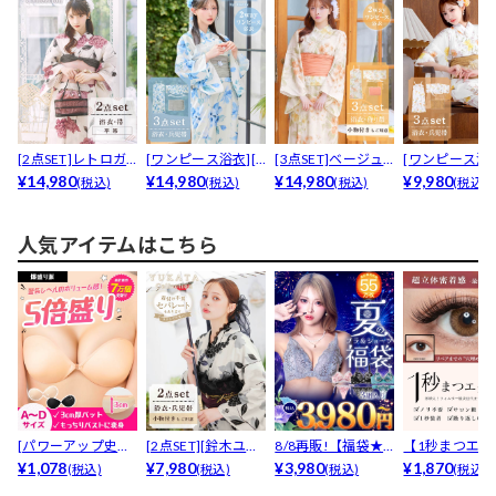
[2点SET]レトロガ
[ワンピース浴衣][2
[3点SET]ベージュ
[ワンピース浴
ーリーピオニー浴...
¥14,980
way]白地×淡...
¥14,980
地×暖色紫陽花柄...
¥14,980
白地×パステル
¥9,980
(税込)
(税込)
(税込)
(税込)
ピ...
人気アイテムはこちら
[パワーアップ史上
[2点SET][鈴木ユリ
8/8再販!【福袋★
【1秒まつエク
最強5倍盛りアップ
¥1,078
ア(baby)...
¥7,980
ブラセット3点
¥3,980
リュームタイ
¥1,870
(税込)
(税込)
(税込)
(税込)
も...
入】...
ブ...