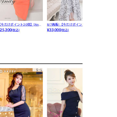
【今だけポイント20倍】[And
8/7再販!【今だけポイント20
【ポイント20倍
]オ...
25,300
倍】[...
¥33,000
ルド...
¥33,000
(税込)
(税込)
(税込