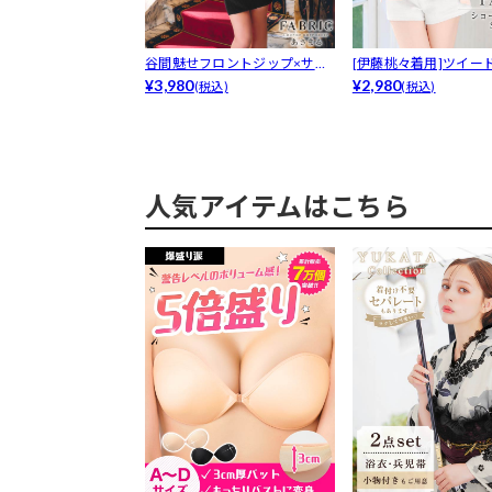
谷間魅せフロントジップ×サマ
[伊藤桃々着用]ツイー
ーニット♪...
¥3,980
トパンツ...
¥2,980
(税込)
(税込)
人気アイテムはこちら