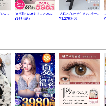
ドショー
[支持率No.1★シリコン100％
リボンブローチ付きホルターネ
ヌー...
¥699
ックニット...
¥3,278
¥
(税込)
(税込)