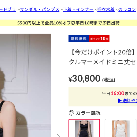
ードブラ
サンダル・パンプス
下着・インナー
浴衣
水着
カラコン
5500円以上で全品10%オフ⏰平日16時まで即日出荷
【今だけポイント20倍】
クルマーメイドミニ丈セット
30,800
¥
(税込)
16:00
平日
まで
▶送料や
カラー選択