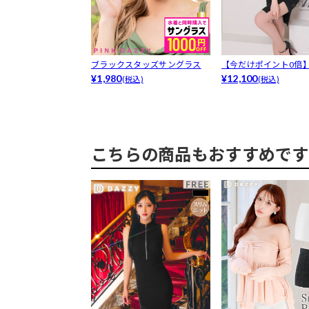
ブラックスタッズサングラス
【今だけポイント0倍】[
¥1,980
ネッ...
¥12,100
(税込)
(税込)
こちらの商品もおすすめです