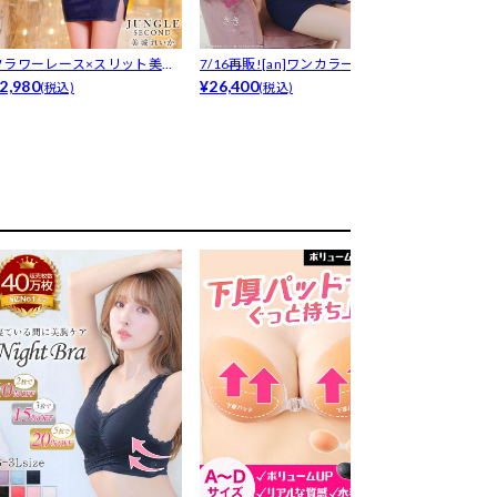
フラワーレース×スリット美脚
7/16再販![an]ワンカラーオフ
7/16再販! 
魅せで色気...
2,980
シ...
¥26,400
S...
¥7,480
(税込)
(税込)
(税込)