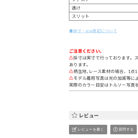
透け
スリット
◆採寸・size表記について
ご注意ください。
⚠
採寸は実寸で行っております。
あります。
⚠
柄生地､レース素材の場合、1点
⚠
モデル着用写真は光の加減等に
実際のカラー目安はトルソー写真
レビュー
レビューを書く
質問する