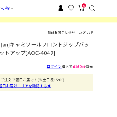
0
小物
商品お問合せ番号：ax04u89
[an]キャミソールフロントジップバッ
アップ[AOC-4049]
ログイン
購入で
6160pt
還元
のご注文で翌日お届け！
(※土日祝15:00)
翌日お届けエリアを確認する◀