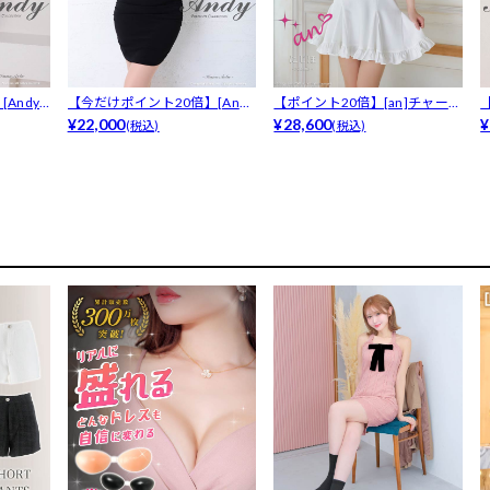
Andy]
【今だけポイント20倍】[And
【ポイント20倍】[an]チャーム
y]ハ...
¥22,000
付き...
¥28,600
y
¥
(税込)
(税込)