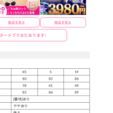
商品を見る
商品を見る
ヌードブラまだあります!
XS
S
M
80
83
86
58
61
64
83
86
89
[裏地]あり
ややあり
後ろ