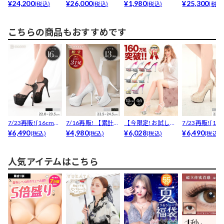
[an]ダブルボタン...
¥24,200
[an]チュールリボ...
¥26,000
サングラス
¥1,980
[an]カットアウト
¥25,300
(税込)
(税込)
(税込)
(税込
こちらの商品もおすすめです
7/23再販![16cmヒ
7/16再販! 【累計販
【今限定!お試し価
7/23再販![14
ール]チャー...
¥6,490
売3000足以...
¥4,980
格】[15cmヒール...
¥6,028
ール]ビジュ...
¥6,490
(税込)
(税込)
(税込)
(税込)
人気アイテムはこちら