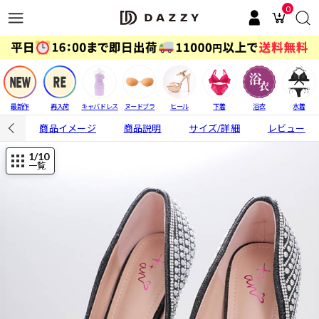
0
最新作
再入荷
キャバドレス
ヌードブラ
ヒール
下着
浴衣
水着
商品イメージ
商品説明
サイズ/詳細
レビュー
1
/10
一覧