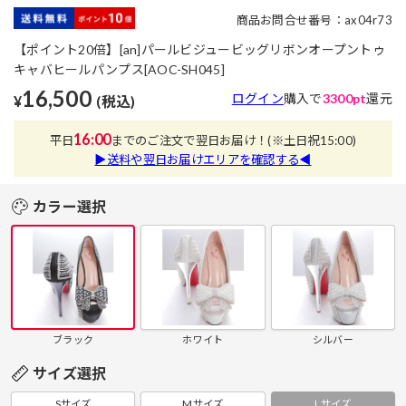
商品お問合せ番号：ax04r73
【ポイント20倍】[an]パールビジュービッグリボンオープントゥ
キャバヒールパンプス[AOC-SH045]
16,500
ログイン
購入で
3300pt
還元
¥
(税込)
16:00
平日
までのご注文で翌日お届け！
(※土日祝15:00)
▶送料や翌日お届けエリアを確認する◀
カラー選択
ブラック
ホワイト
シルバー
サイズ選択
Sサイズ
Mサイズ
Lサイズ