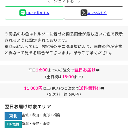
シェアする
LINEで共有する
Ｘでつぶやく
※商品のお色はトルソーに着せた商品画像が最も近いお色で表示
されるように設定されております。
※商品によっては、お客様のモニタ環境により、画像の色が実物
と異なって見える場合がございます。予めご了承ください。
16:00
翌日お届け
平日
までのご注文で
❤️
15:00
（土日祝は
まで）
11,000円
送料無料!!
以上(税込)のご注文で
🚚
（配送料一律 690円）
翌日お届け対象エリア
宮城・秋田・山形・福島
東北
新潟・長野・山梨
甲信越