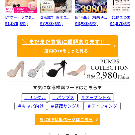
[パワーアップ史上
[2点SET][鈴木ユリ
8/4再販!【福袋★
【1秒まつエク
最強5倍盛りアップ
¥1,078
ア(baby)...
¥7,980
ブラセット3点
¥3,980
リュームタイ
¥1,870
(税込)
(税込)
(税込)
(税込)
も...
入】...
ブ...
＼ まだまだ豊富に種類あります!! ／
店内のanをもっと見る
▼気になる検索ワードはこちら▼
＃サンダル
＃パンプス
＃オープントゥ
＃キャバ向け
＃薔薇サンダル
＃ストッキング
SHOES特集ページはこちら