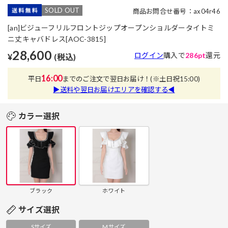
SOLD OUT
商品お問合せ番号：ax04r46
[an]ビジューフリルフロントジップオープンショルダータイトミ
ニ丈キャバドレス[AOC-3815]
28,600
ログイン
購入で
286pt
還元
¥
(税込)
16:00
平日
までのご注文で翌日お届け！
(※土日祝15:00)
▶送料や翌日お届けエリアを確認する◀
カラー選択
ブラック
ホワイト
サイズ選択
Sサイズ
Mサイズ