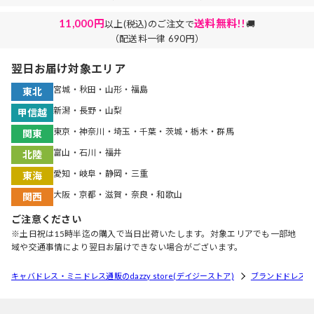
11,000円
送料無料!!
以上(税込)のご注文で
🚚
（配送料一律 690円）
翌日お届け対象エリア
宮城・秋田・山形・福島
東北
新潟・長野・山梨
甲信越
東京・神奈川・埼玉・千葉・茨城・栃木・群馬
関東
富山・石川・福井
北陸
愛知・岐阜・静岡・三重
東海
大阪・京都・滋賀・奈良・和歌山
関西
ご注意ください
※土日祝は15時半迄の購入で当日出荷いたします。対象エリアでも一部地
域や交通事情により翌日お届けできない場合がございます。
キャバドレス・ミニドレス通販のdazzy store(デイジーストア)
ブランドドレス