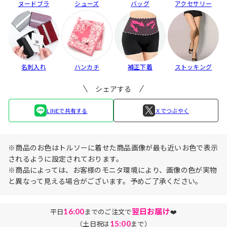
ヌードブラ
シューズ
バッグ
アクセサリー
名刺入れ
ハンカチ
補正下着
ストッキング
シェアする
LINEで共有する
Ｘでつぶやく
※商品のお色はトルソーに着せた商品画像が最も近いお色で表示
されるように設定されております。
※商品によっては、お客様のモニタ環境により、画像の色が実物
と異なって見える場合がございます。予めご了承ください。
16:00
翌日お届け
平日
までのご注文で
❤️
15:00
（土日祝は
まで）