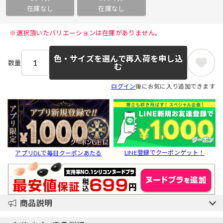
在庫なし
在庫なし
 ※選択頂いたバリエーションは在庫がありません。 
色・サイズを選んで再入荷を申し込
数量
む
ログイン
後にお気に入り追加できます
LINE登録でクーポンゲット！
アプリDLで毎日クーポンあたる
商品説明