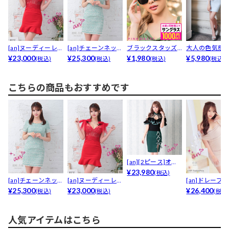
[an]ヌーディーレー
[an]チェーンネック
ブラックスタッズ
大人の色気感
スチュールリボン...
¥23,000
フリンジツイード...
¥25,300
サングラス
¥1,980
ネックビジュ
¥5,980
(税込)
(税込)
(税込)
(税込)
メスリ...
こちらの商品もおすすめです
[an][2ピース]オー
プンショルダー...
¥23,980
(税込)
[an]チェーンネック
[an]ヌーディーレー
[an]ドレープ
フリンジツイード...
¥25,300
スチュールリボン...
¥23,000
ョルダーリボンサ
¥26,400
(税込)
(税込)
(税込
人気アイテムはこちら