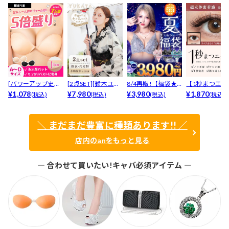
[パワーアップ史上
[2点SET][鈴木ユリ
8/4再販!【福袋★
【1秒まつエク
最強5倍盛りアップ
¥1,078
ア(baby)...
¥7,980
ブラセット3点
¥3,980
リュームタイ
¥1,870
(税込)
(税込)
(税込)
(税込)
も...
入】...
ブ...
＼ まだまだ豊富に種類あります!! ／
店内のanをもっと見る
― 合わせて買いたい!キャバ必須アイテム ―