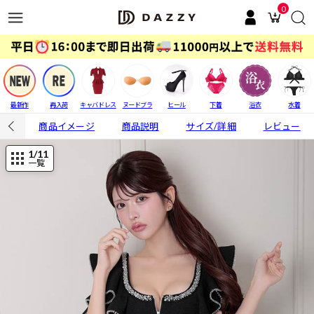
0
最新作
再入荷
キャバドレス
ヌードブラ
ヒール
下着
浴衣
水着
商品イメージ
商品説明
サイズ/詳細
レビュー
1
/11
一覧