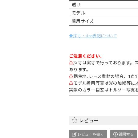
透け
モデル
着用サイズ
◆採寸・size表記について
ご注意ください。
⚠
採寸は実寸で行っております。
あります。
⚠
柄生地､レース素材の場合、1点
⚠
モデル着用写真は光の加減等に
実際のカラー目安はトルソー写真
レビュー
レビューを書く
質問する