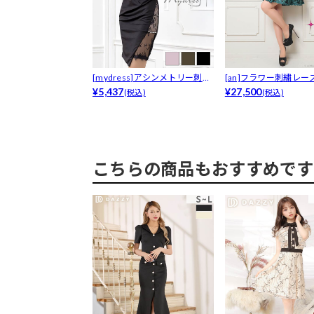
[mydress]アシンメトリー刺繍
[an]フラワー刺繍レー
レ...
¥5,437
ライン...
¥27,500
(税込)
(税込)
こちらの商品もおすすめです