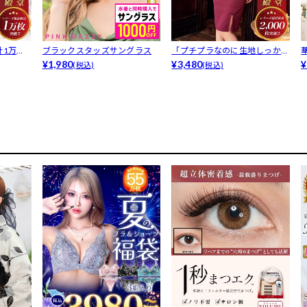
計1万枚
ブラックスタッズサングラス
「プチプラなのに生地しっか
¥1,980
り」【累計2...
¥3,480
¥
(税込)
(税込)