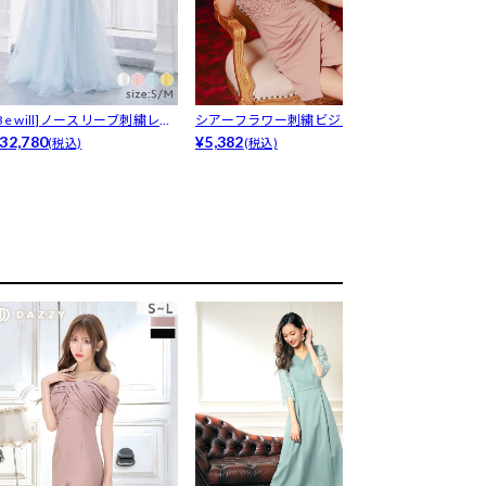
Be will]ノースリーブ刺繍レ
シアーフラワー刺繍ビジューホ
[Be will]
...
32,780
ルターネッ...
¥5,382
ソ...
¥38,478
(税込)
(税込)
(税込