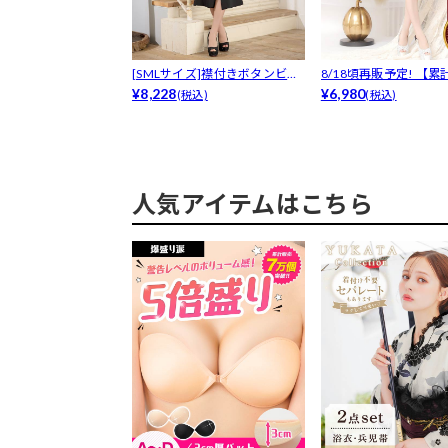
[SMLサイズ]襟付きボタンビジ
8/18頃再販予定! 【累
ュース...
¥8,228
販売...
¥6,980
(税込)
(税込)
人気アイテムはこちら