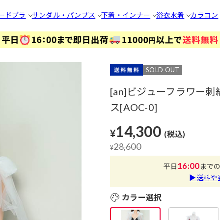
ードブラ
サンダル・パンプス
下着・インナー
浴衣
水着
カラコン
SOLD OUT
[an]ビジューフラワ
ス[AOC-0]
14,300
¥
(税込)
28,600
¥
16:00
平日
まで
▶送料や
カラー選択