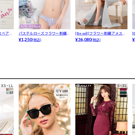
スベアA
パステルローズフラワー刺繍ブ
[Be will]フラワー刺繍アメス
[
ラジャー&...
¥1,250
リ...
¥36,080
ー
¥
(税込)
(税込)