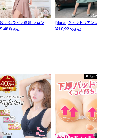
華やかにライン綺麗!フロント
[darial]ヴィクトリアンレース
7/28再販!
ツイストオ...
5,480
サ...
¥10,926
内で...
¥7,980
(税込)
(税込)
(税込)