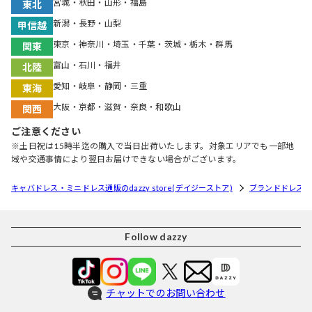
宮城・秋田・山形・福島
東北
新潟・長野・山梨
甲信越
東京・神奈川・埼玉・千葉・茨城・栃木・群馬
関東
富山・石川・福井
北陸
愛知・岐阜・静岡・三重
東海
大阪・京都・滋賀・奈良・和歌山
関西
ご注意ください
※土日祝は15時半迄の購入で当日出荷いたします。対象エリアでも一部地
域や交通事情により翌日お届けできない場合がございます。
キャバドレス・ミニドレス通販のdazzy store(デイジーストア)
ブランドドレス
Follow dazzy
チャットでのお問い合わせ