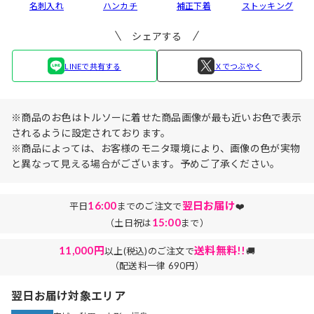
名刺入れ
ハンカチ
補正下着
ストッキング
シェアする
LINEで共有する
Ｘでつぶやく
※商品のお色はトルソーに着せた商品画像が最も近いお色で表示
されるように設定されております。
※商品によっては、お客様のモニタ環境により、画像の色が実物
と異なって見える場合がございます。予めご了承ください。
16:00
翌日お届け
平日
までのご注文で
❤️
15:00
（土日祝は
まで）
11,000円
送料無料!!
以上(税込)のご注文で
🚚
（配送料一律 690円）
翌日お届け対象エリア