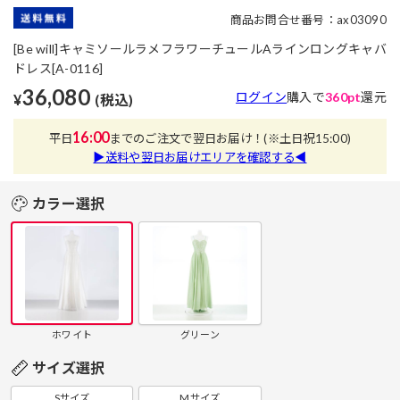
商品お問合せ番号：ax03090
[Be will]キャミソールラメフラワーチュールAラインロングキャバ
ドレス[A-0116]
36,080
ログイン
購入で
360pt
還元
¥
(税込)
16:00
平日
までのご注文で翌日お届け！
(※土日祝15:00)
▶送料や翌日お届けエリアを確認する◀
カラー選択
ホワイト
グリーン
サイズ選択
Sサイズ
Mサイズ