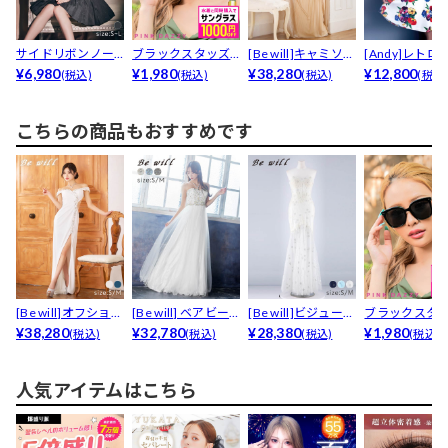
サイドリボンノー
ブラックスタッズ
[Be will]キャミソー
[Andy]レトロ
スリーブポケット
¥6,980
サングラス
¥1,980
ルプリーツ...
¥38,280
ワープリントベル
¥12,800
(税込)
(税込)
(税込)
(税込
プリー...
こちらの商品もおすすめです
[Be will]オフショル
[Be will] ベアビー
[Be will]ビジューフ
ブラックスタ
ビジューサ...
¥38,280
ズ刺繍スピ...
¥32,780
ラワー刺繍...
¥28,380
サングラス
¥1,980
(税込)
(税込)
(税込)
(税込)
人気アイテムはこちら