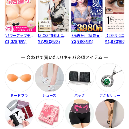
[パワーアップ史上
[2点SET][鈴木ユリ
8/8再販!【福袋★
【1秒まつエク
最強5倍盛りアップ
¥1,078
ア(baby)...
¥7,980
ブラセット3点
¥3,980
リュームタイ
¥1,870
(税込)
(税込)
(税込)
(税込)
も...
入】...
ブ...
― 合わせて買いたい!キャバ必須アイテム ―
ヌードブラ
シューズ
バッグ
アクセサリー