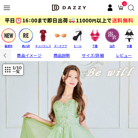
0
最新作
再入荷
キャバドレス
ヌードブラ
ヒール
下着
浴衣
水着
商品イメージ
商品説明
サイズ/詳細
レビュー
1
/10
一覧